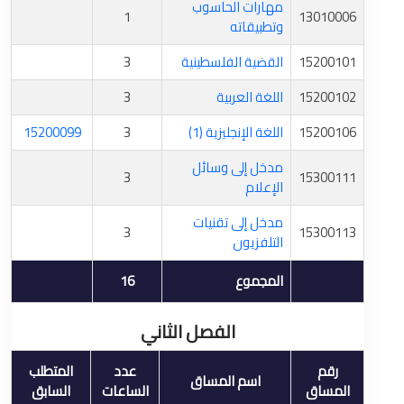
مهارات الحاسوب
1
13010006
وتطبيقاته
15200101
القضية الفلسطينية
3
15200102
اللغة العربية
3
15200106
اللغة الإنجليزية (1)
3
15200099
مدخل إلى وسائل
3
15300111
الإعلام
مدخل إلى تقنيات
3
15300113
التلفزيون
المجموع
16
الفصل الثاني
رقم
عدد
المتطلب
اسم المساق
المساق
الساعات
السابق