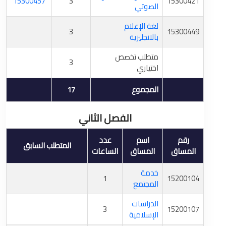
15300457
3
15300421
الصوتي
لغة الإعلام
3
15300449
بالانجليزية
متطلب تخصص
3
اختياري
المجموع
17
الفصل الثاني
رقم
اسم
عدد
المتطلب السابق
المساق
المساق
الساعات
خدمة
1
15200104
المجتمع
الدراسات
3
15200107
الإسلامية