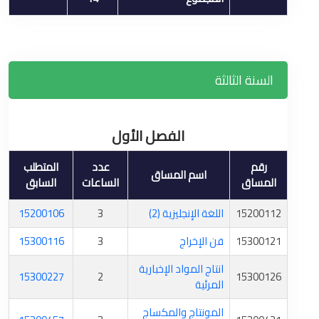
السنة الثالثة
الفصل الأول
رقم
عدد
المتطلب
اسم المساق
المساق
الساعات
السابق
15200112
اللغة الإنجليزية (2)
3
15200106
15300121
فن الإخراج
3
15300116
انتاج المواد الإخبارية
15300227
2
15300126
المرئية
المونتاج والمكساج