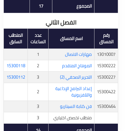
المجموع
17
الفصل الثاني
رقم
عدد
المتطلب
اسم المساق
المساق
الساعات
السابق
13010007
مهارات الاتصال
1
15300222
المونتاج المتقدم
2
15300118
15300227
التحرير الصحفي (2)
3
15300112
إعداد البرامج الإذاعية
2
15300422
والتلفزيونية
15300464
فن كتابة السيناريو
3
متطلب تخصص اختياري
3
المجموع
14