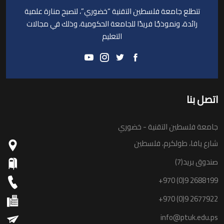
تتطلع جامعة فلسطين التقنية “خضوري”، لتصبح منارة علمية
رائدة، ونموذجًا فريدًا للجامعة الحكومية، وذلك في مجالات
التعليم
اتصل بنا
جامعة فلسطين التقنية - خضوري
شارع يافا، طولكرم، فلسطين
صندوق بريد(7)
+970 (0)9 2688199
+970 (0)9 2677922
info@ptuk.edu.ps