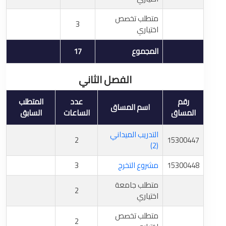
متطلب تخصص
3
اختياري
المجموع
17
الفصل الثاني
رقم
عدد
المتطلب
اسم المساق
المساق
الساعات
السابق
التدريب الميداني
2
15300447
(2)
15300448
مشروع التخرج
3
متطلب جامعة
2
اختياري
متطلب تخصص
2