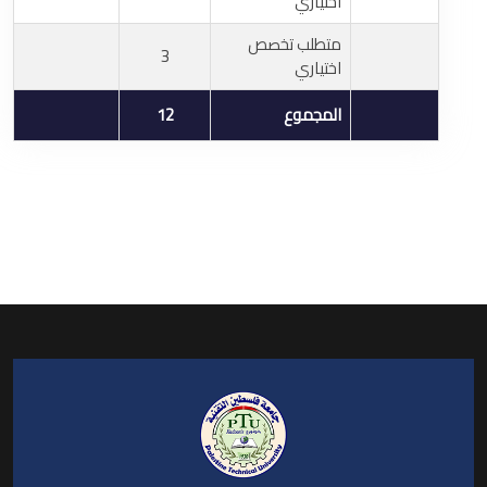
اختياري
متطلب تخصص
3
اختياري
المجموع
12