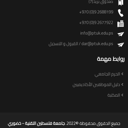
صندوق بريد(7)
+970 (0)9 2688199
+970 (0)9 2677922
info@ptuk.edu.ps
dar@ptuk.edu.ps
/ القبول و التسجيل
روابط مهمة
الحرم الجامعي
دليل الموظفين الأكاديميين
المكتبة
جميع الحقوق محفوظة ©2022.
جامعة فلسطين التقنية - خضوري