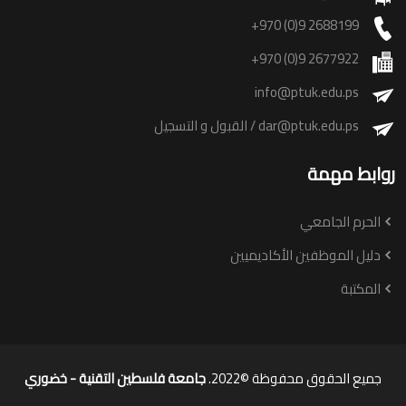
+970 (0)9 2688199
+970 (0)9 2677922
info@ptuk.edu.ps
dar@ptuk.edu.ps
/ القبول و التسجيل
روابط مهمة
الحرم الجامعي
دليل الموظفين الأكاديميين
المكتبة
جميع الحقوق محفوظة ©2022.
جامعة فلسطين التقنية - خضوري