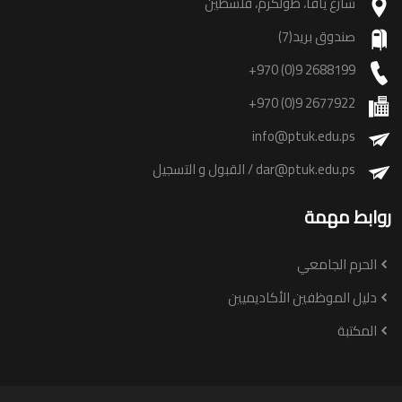
شارع يافا، طولكرم، فلسطين
صندوق بريد(7)
+970 (0)9 2688199
+970 (0)9 2677922
info@ptuk.edu.ps
dar@ptuk.edu.ps
/ القبول و التسجيل
روابط مهمة
الحرم الجامعي
دليل الموظفين الأكاديميين
المكتبة