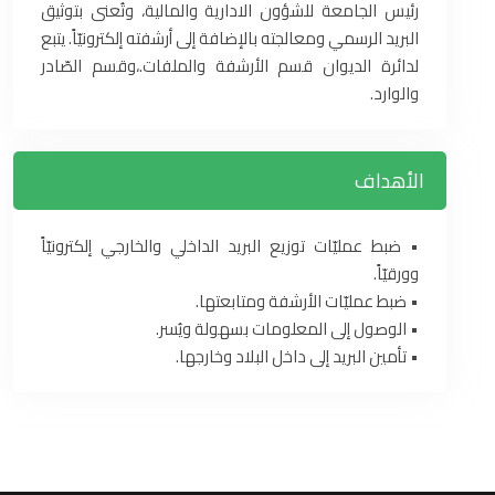
رئيس الجامعة للشؤون الادارية والمالية، وتُعنى بتوثيق
البريد ‏الرسمي ومعالجته بالإضافة إلى أرشفته إلكترونيّاً‎.‎‏ يتبع
لدائرة الديوان قسم الأرشفة والملفات‎.‎،وقسم الصّادر
والوارد.‏
الأهداف
• ضبط عمليّات توزيع البريد الداخلي والخارجي إلكترونيّاً
وورقيّاً.‏
• ضبط عمليّات الأرشفة ومتابعتها‎.‎
• الوصول إلى المعلومات بسهولة ويُسر‎ .‎
• تأمين البريد إلى داخل البلاد وخارجها‎.‎