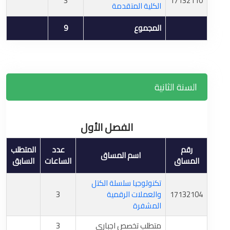
3
17132110
الكلية المتقدمة
المجموع
9
السنة الثانية
الفصل الأول
رقم
عدد
المتطلب
اسم المساق
المساق
الساعات
السابق
تكنولوجيا سلسلة الكتل
17132104
والعملات الرقمية
3
المشفرة
متطلب تخصص اجباري
3