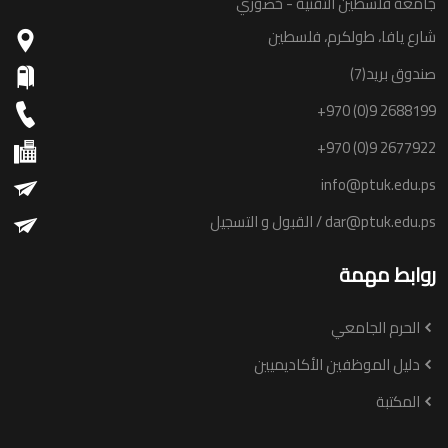
جامعة فلسطين التقنية - خضوري
شارع يافا، طولكرم، فلسطين
صندوق بريد(7)
+970 (0)9 2688199
+970 (0)9 2677922
info@ptuk.edu.ps
dar@ptuk.edu.ps
/ القبول و التسجيل
روابط مهمة
الحرم الجامعي
دليل الموظفين الأكاديميين
المكتبة