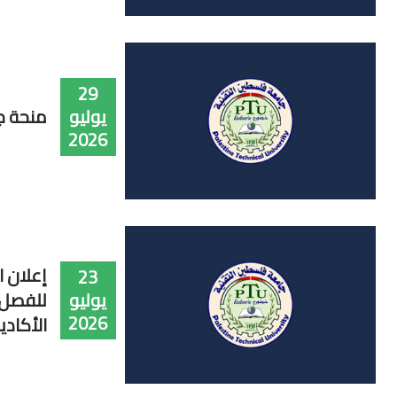
29
يوليو
منحة ج
2026
إعلان ا
23
يوليو
للفصل 
2026
الأكاديمي 2026-2027 ) ل