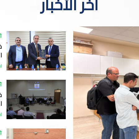
آخر الأخبار
خ
ا
اق
خ
ا
اق