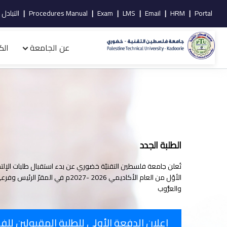
Portal
|
HRM
|
Email
|
LMS
|
Exam
|
Procedures Manual
|
التبادل 
6
عن الجامعة
الك
الطلبة الجدد
تُعلن جامعة فلسطين التقنيّة خضوري عن بدء استقبال طلبات الإلت
الأوّل من العام الأكاديمي 2026 -2027م في المقر
والعرُّوب
إعلان الدفعة الأولى للطلبة المقبولين لل