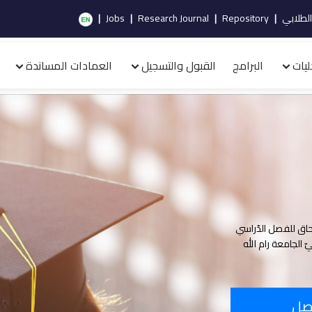
الطلابي
|
Repository
|
Research Journal
|
Jobs
|
ليات
البرامج
القبول والتسجيل
العمادات المساندة
حاق للفصل الدّراسي
ّ الرئيس وفرعيّ الجامعة رام الله
فصل