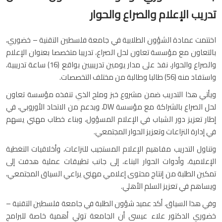
تدريب الإعلام والصراع والحوار
اختتمت عمادة الشؤون الطلابية في جامعة فلسطين التقنية – خضوري،
بالتعاون مع مؤسسة تعاون لحل الصراع، تدريبا متخصصا بعنوان الإعلام
والصراع والحوار، نفذ على مدار يومين تدريبيين بواقع (16) ساعة تدريبية،
واستفاد منه (56) طالبا وطالبة من مختلف التخصصات.
ويأتي هذا التدريب ضمن مشروع خبز وملح الذي تنفذه مؤسسة تعاون
لحل الصراع بالشراكة مع مؤسسة DW، وبدعم من الاتحاد الأوروبي، في
إطار تعزيز دور الشباب في الإعلام المسؤول، وبناء خطاب مهني يسهم
في إدارة النزاعات وتعزيز الحوار المجتمعي.
وتناول التدريب مفاهيم الإعلام المستجيب للنزاعات، وأخلاقيات التغطية
الإعلامية، وأدوات الحوار البناء، إلى جانب تطبيقات عملية هدفت إلى
تمكين الطلبة من إنتاج محتوى إعلامي مهني يراعي السياق المجتمعي،
ويساهم في تعزيز السلم الأهلي.
وفي هذا السياق، أكد عميد شؤون الطلبة في جامعة فلسطين التقنية –
خضوري الدكتور علاء عيسى أن الجامعة تولي أهمية خاصة للبرامج