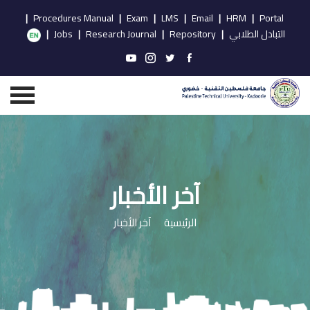
|
Procedures Manual
|
Exam
|
LMS
|
Email
|
HRM
|
Portal
التبادل الطلابي
|
Repository
|
Research Journal
|
Jobs
|
آخر الأخبار
الرئيسية
آخر الأخبار