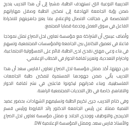
التدريبية النوعية التي تستهدف الطلبة، مشيرا إلى أن هذا التدريب يندرج
ضمن رؤية الجامعة الهادفة إلى تمكين الطلبة وصقل مهاراتهم
المتخصصة في مجالات الاتصال والإعلام، بما يعزز جاهزيتهم للانخراط
الفاعل في سوق العمل وخدمة قضايا المجتمع.
وأضاف عيسى أن الشراكة مع مؤسسة تعاون لحل الصراع تمثل نموذجا
فاعلا في تعميق التكامل بين الجامعة والمؤسسات المجتمعية، وتسهم
في بناء وعي مهني نقدي لدى الطلبة، قائم على المسؤولية الاجتماعية،
واحترام التعددية، وتعزيز ثقافة الحوار في الخطاب الإعلامي.
من جهتها، أكد ممثل مؤسسة لحل الصراع تعاون ا.فارس سعد أن هذا
التدريب يأتي ضمن جهودها المستمرة لتمكين طلبة الجامعات
الفلسطينية، وبناء قدراتهم ليكونوا فاعلين في نشر ثقافة الحوار
والتفاهم، خاصة في ظل التحديات المجتمعية الراهنة.
وفي ختام التدريب، جرى تكريم الطلبة وتسليمهم الشهادات، بحضور عميد
التنمية ممثلا عن رئيس الجامعة الدكتور رائد القاروط ورئيس قسم
الخريجين والتوظيف ووجدي الجلاد و ممثل مؤسسة تعاون لحل الصراع
والأستاذ فارس سعد، وممثل المؤسسة الإعلامية DW.