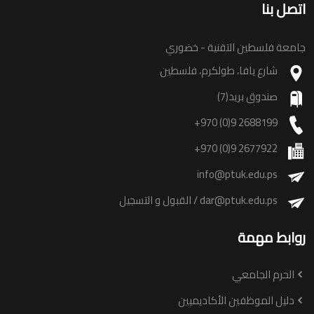
اتصل بنا
جامعة فلسطين التقنية - خضوري
شارع يافا، طولكرم، فلسطين
صندوق بريد(7)
+970 (0)9 2688199
+970 (0)9 2677922
info@ptuk.edu.ps
dar@ptuk.edu.ps
/ القبول و التسجيل
روابط مهمة
الحرم الجامعي
دليل الموظفين الأكاديميين