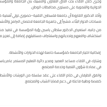
وجرى خلال اللقاء بحث آفاق التعاون والتشبيك بين الجامعة والمؤسسة
الحوارية والتنموية على مستوى محافظات الوطن.
وأكد الدكتور القاروط أن جامعة فلسطين التقنية–خضوري تولي أهمية خ
مساحات الحوار البنّاء، مشيراً إلى جاهزية الجامعة لاحتضان البرامج والأن
من جانبه، استعرض الدكتور سلطان ياسين رؤية المؤسسة في تنفيذ مش
استكشاف واقعهم وتحدياتهم واستشراف مستقبلهم، إضافة إلى تعزيز مساحا
إمكانية اختيار الجامعة كمؤسسة حاضنة لهذه الحوارات والأنشطة.
وشارك في اللقاء مساعد العميد ومدير دائرة التعليم المستمر عامر ياس
في عمادة شؤون التنمية وخدمة المجتمع.
واتفق الطرفان في ختام اللقاء على عقد سلسلة من الورشات والأنشطة 
كمنصة وطنية فاعلة في دعم قضايا الشباب والمجتمع.