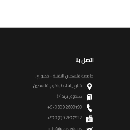
اتصل بنا
جامعة فلسطين التقنية - خضوري
شارع يافا، طولكرم، فلسطين
صندوق بريد(7)
+970 (0)9 2688199
+970 (0)9 2677922
info@ptuk.edu.ps