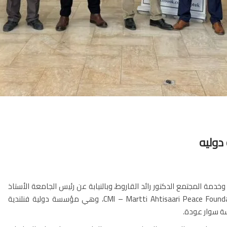
دوليه
ة المجتمع الدكتور رائد القاروط، وبالنيابة عن رئيس الجامعة الأستاذ
الدكتور حسين شنك، المستشار الأول الدكتور سلطان ياسين من CMI – Martti Ahtisaari Peace Foundation، وهي مؤسسة دولية فنلندية
ة سوار عودة.