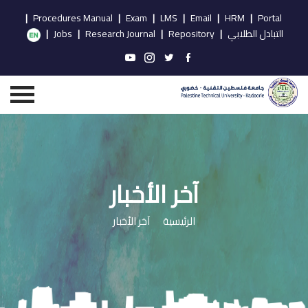
|
Procedures Manual
|
Exam
|
LMS
|
Email
|
HRM
|
Portal
التبادل الطلابي
|
Repository
|
Research Journal
|
Jobs
|
آخر الأخبار
الرئيسية
آخر الأخبار