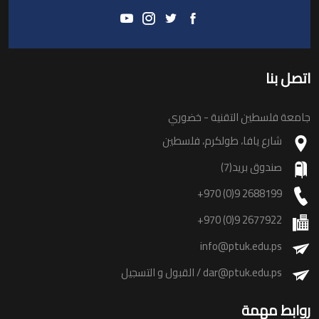
اتصل بنا
جامعة فلسطين التقنية - خضوري
شارع يافا، طولكرم، فلسطين
صندوق بريد(7)
+970 (0)9 2688199
+970 (0)9 2677922
info@ptuk.edu.ps
dar@ptuk.edu.ps
/ القبول و التسجيل
روابط مهمة