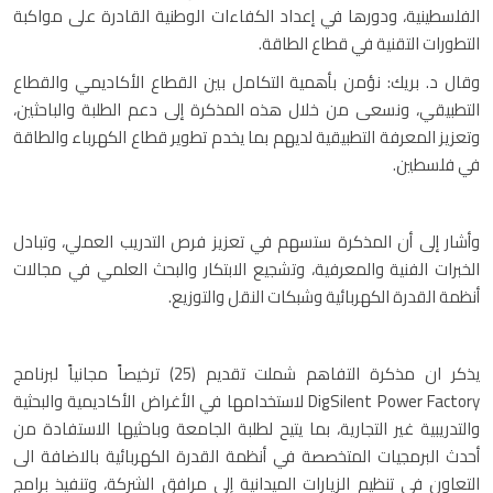
الفلسطينية، ودورها في إعداد الكفاءات الوطنية القادرة على مواكبة
التطورات التقنية في قطاع الطاقة.
وقال د. بريك: نؤمن بأهمية التكامل بين القطاع الأكاديمي والقطاع
التطبيقي، ونسعى من خلال هذه المذكرة إلى دعم الطلبة والباحثين،
وتعزيز المعرفة التطبيقية لديهم بما يخدم تطوير قطاع الكهرباء والطاقة
في فلسطين.
وأشار إلى أن المذكرة ستسهم في تعزيز فرص التدريب العملي، وتبادل
الخبرات الفنية والمعرفية، وتشجيع الابتكار والبحث العلمي في مجالات
أنظمة القدرة الكهربائية وشبكات النقل والتوزيع.
يذكر ان مذكرة التفاهم شملت تقديم (25) ترخيصاً مجانياً لبرنامج
DigSilent Power Factory لاستخدامها في الأغراض الأكاديمية والبحثية
والتدريبية غير التجارية، بما يتيح لطلبة الجامعة وباحثيها الاستفادة من
أحدث البرمجيات المتخصصة في أنظمة القدرة الكهربائية بالاضافة الى
التعاون في تنظيم الزيارات الميدانية إلى مرافق الشركة، وتنفيذ برامج