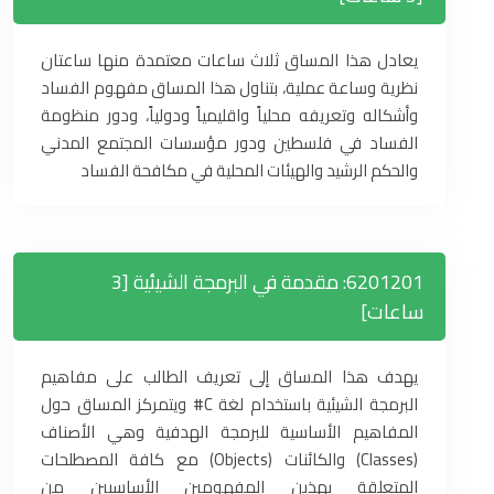
يعادل هذا المساق ثلاث ساعات معتمدة منها ساعتان
نظرية وساعة عملية، بتناول هذا المساق مفهوم الفساد
وأشكاله وتعريفه محلياً واقليمياً ودولياً، ودور منظومة
الفساد في فلسطين ودور مؤسسات المجتمع المدني
والحكم الرشيد والهيئات المحلية في مكافحة الفساد
6201201: مقدمة في البرمجة الشيئية [3
ساعات]
يهدف هذا المساق إلى تعريف الطالب على مفاهيم
البرمجة الشيئية باستخدام لغة C# ويتمركز المساق حول
المفاهيم الأساسية للبرمجة الهدفية وهي الأصناف
(Classes) والكائنات (Objects) مع كافة المصطلحات
المتعلقة بهذين المفهومين الأساسيين من