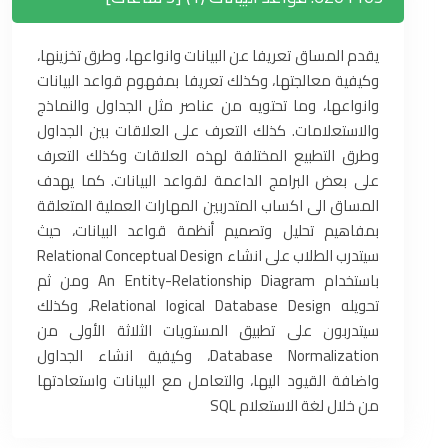
يقدم المساق تعريفا عن البيانات وانواعها، وطرق تخزينها،
وكيفية معالجتها، وكذلك تعريفا بمفهوم قواعد البيانات
وانواعها، وما تحتويه من عناصر مثل الجداول والنماذج
والاستعلامات. كذلك التعرف على العلاقات بين الجداول
وطرق التطبيع المختلفة لهذه العلاقات وكذلك التعرف
على بعض البرامج الداعمة لقواعد البيانات. كما يهدف
المساق الى اكساب المتدربين المهارات العملية المتعلقة
بمفاهيم تحليل وتصميم أنظمة قواعد البيانات، حيث
سيتدرب الطلاب على انشاء Relational Conceptual Design
باستخدام An Entity-Relationship Diagram ومن ثم
تحويله Relational logical Database Design، وكذلك
سيتدربون على تطبيق المستويات الثلاثة الأولى من
Database Normalization، وكيفية انشاء الجداول
واضافة القيود اليها، والتعامل مع البيانات واستعادتها
من خلال لغة الاستعلام SQL