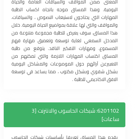
المعنى ضمن المواقف والسياقات العامة والحياة
اليومية. وهذا المساق موجه باتجاه اكساب الطلبة
المهارات التي يحتاجون لاستيعاب النصوص ، والسياقات،
والمواقف والتي لها علاقة بمواضيع الحياة اليومية. خلال
هذا المساق، سوف يعرض للطلبة مجموعة متنوعة من
المدخل السمعي لغاية توسعة وتعميق مهارة فهم
المسموع، ومهارات التفكير الناقد. يتوقع من طلبة
المساق اكتساب المهارات اللازمة والتي تمكنهم من
التعبيرعن آرائهم حول الموضوعات والمشاكل اليومية
بشكل شفوي وبشكل مكتوب ، مما يساعد في توسعة
الافق الاكاديمي للطلبة .
6201102: شبكات الحاسوب والانترنت [3
ساعات]
يقدم هذا المساق تعريفا بأساسيات شبكات الحاسوب