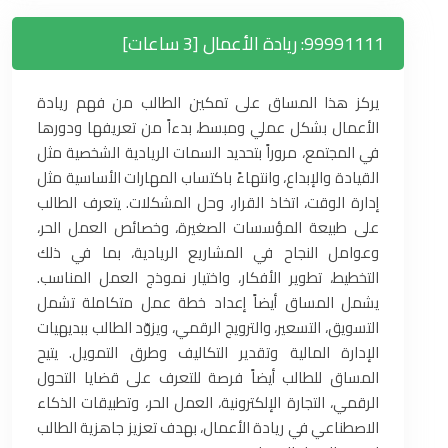
99991111: ريادة الأعمال [3 ساعات]
يركز هذا المساق على تمكين الطالب من فهم ريادة
الأعمال بشكل عملي ومبسط، بدءاً من تعريفها ودورها
في المجتمع، مروراً بتحديد السمات الريادية الشخصية مثل
القيادة والإبداع، وانتهاءً باكتساب المهارات الأساسية مثل
إدارة الوقت، اتخاذ القرار، وحل المشكلات. يتعرف الطالب
على طبيعة المؤسسات الصغيرة، وخصائص العمل الحر،
وعوامل النجاح في المشاريع الريادية، بما في ذلك
التخطيط، تطوير الأفكار، واختيار نموذج العمل المناسب.
يشمل المساق أيضاً إعداد خطة عمل متكاملة تشمل
التسويق، التسعير، والترويج الرقمي، ويزوّد الطالب ببديهيات
الإدارة المالية وتقدير التكاليف وطرق التمويل. يتيح
المساق للطالب أيضاً فرصة للتعرف على قضايا التحول
الرقمي، التجارة الإلكترونية، العمل الحر، وتطبيقات الذكاء
الاصطناعي في ريادة الأعمال، بهدف تعزيز جاهزية الطالب