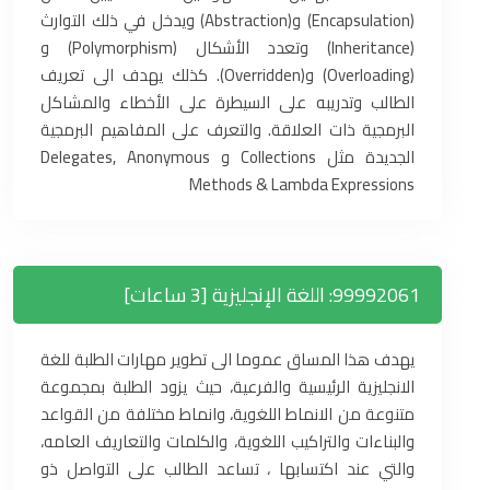
(Encapsulation) و(Abstraction) ويدخل في ذلك التوارث
(Inheritance) وتعدد الأشكال (Polymorphism) و
(Overloading) و(Overridden). كذلك يهدف الى تعريف
الطالب وتدريبه على السيطرة على الأخطاء والمشاكل
البرمجية ذات العلاقة. والتعرف على المفاهيم البرمجية
الجديدة مثل Collections و Delegates, Anonymous
Methods & Lambda Expressions
99992061: اللغة الإنجليزية [3 ساعات]
يهدف هذا المساق عموما الى تطوير مهارات الطلبة للغة
الانجليزية الرئيسية والفرعية، حيث يزود الطلبة بمجموعة
متنوعة من الانماط اللغوية، وانماط مختلفة من القواعد
والبناءات والتراكيب اللغوية، والكلمات والتعاريف العامه،
والتي عند اكتسابها ، تساعد الطالب على التواصل ذو