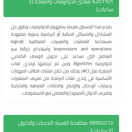
6201101: مبادئ الخوارزميات والبرمجة [3
ساعات]
يقدم هذا المساق تعريفا بمفهوم الخوارزميات وطرق حل
المشاكل والمسائل الحياتية أو الرياضية بصورة ممنهجة
مستخدما العمليات والتعبيرات المنطقية (logical
expressions and operations) واستخدام خرائط سير
البرنامج التي تساعد على تحويل الوصف الكلامي
لخوارزمية Algorithm ومن ثم ترجمتها لإحدى لغات
البرمجة مثل (C#)، وذلك من خلال امتلاك الطالب المهارات
الأساسية في إحدى لغات البرمجة من تعريف المتغيرات
وعبارات الإدخال والإخراج والحلقات الشرطية والتكرارية
وتعريف الدوال (الميثود) والتعامل مع المصفوفات.
99992013: مكافحة الفساد التحديات والحلول
[3 ساعات]