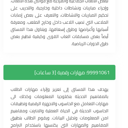
لبعض الألعاب الجماعية والفردية مع قوانين هذه الألعاب،
وإجراء مباريات ونشاطات داخلية وخارجية، والتدريب على
تحكيم المباريات والنشاطات، والتعرف على بعض إصابات
الملاعب التي تصيب اللاعب داخل وخارج الملعب. ومعرفة
أسبابها وأعراضها وطرق إسعافها، ويتناول هذا المساق
أيضاً بعض مسابقات العاب القوى وكيفية تنظيم بعض
طرق الدورات الرياضية.
99991061: مهارات رقمية [3 ساعات]
يهدف هذا المساق إلى تعزيز وإثراء مهارات الطلاب
بالمفاهيم الحديثة بتكنلوجيا المعلومات وكذلك الى
مهارات التعامل مع الحاسوب والاجهزة الرقمية وتطبيقات
الحاسوب الحديثة في الحياة العملية والانترنت ومفاهيم
امن المعلومات وتحليل البيانات. ويقوم الطالب بتطبيق
المفاهيم والمهارات التي يكتسبها باستخدام البرامج