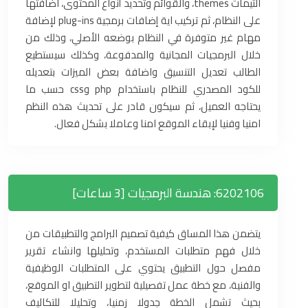
الثيمات themes، والقوائم وتحديد أنواع المحتوى، اضافتها
على النظام، ثم تركيب اية إضافات برمجية plug-ins لإضافة
مهام غير متوفرة في النظام بوضعه الأصلي، وذلك من
خلال البرمجيات المجانية والمدفوعة، وكذلك سيستطيع
الطالب تعديل التنسيق واضافة بعض الميزات بتعديله
للكود المصدري للنظام باستخدام php وcss حسب ما
يحتاجه العميل، ثم سيكون قادر على تحديث هذه النظم
امنيا وفنيا لإبقاء الموقع امنا وعاملا بشكل فعال.
6202106: هندسة البرمجيات [3 ساعات]
يتضمن هذا المساق كيفية تصميم البرامج والتطبيقات من
خلال فهم متطلبات المستخدم، وتحليلها وانشاء تقرير
مفصل حول التطبيق يحتوي على المتطلبات الوظيفية
والفنية، مع خطة عمل تفصيلية لتطوير التطبيق او الموقع،
بحيث تشمل الخطة جدولا زمنيا، وتحليلا للتكاليف