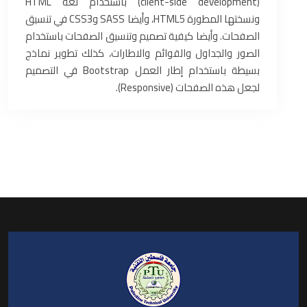
(client-side development) باستخدام لغة HTML
ونسختها المطورة HTML5، وأيضا SASS وCSS3 في تنسيق
الصفحات. وأيضا كيفية تصميم وتنسيق الصفحات باستخدام
الصور والجداول والقوائم والاطارات، كذلك تطوير نماذج
بسيطة باستخدام إطار العمل Bootstrap في التصميم
لجعل هذه الصفحات (Responsive).