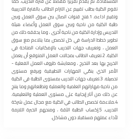
المستفادة. ثم يقدم تقريرا مفصلا عن فترة التدريب، كما
تقوم الكلية بطلب تقييم عن التزام الطالب بالفترة التدريبية
وتقيم اداءه. 1.فتح قنوات اتصال بين سوق العمل وبين
طلبة الكلية من ناحية وبين سوق العمل وأعضاء هيئة
التدريس وإدارة الكلية من ناحية أخرى ، وما يحققه ذلك من
تطوير خطط الدراسة في كل تخصص بما يتلاءم مع سوق
العمل ، وتعريف جهات التدريب بالإمكانيات المتاحة في
الكلية. 2.تعريف الطالب بمجالات العمل المتوقع أن يعمل
الخريج بها بعد التخرج ، ومعايشة ظروف العمل الفعلية -
الأمر الذي ينمّي المهارات التطبيقية ويرفع مستوى
تحصيله. 3.تعريف جهات التدريب بمستوى الطلبة في الكلية
من ناحية مهاراتهم العلمية والعملية وتطلعاتهم وما ينتج
عن ذلك من آثار إيجابية على مستوى العملية والتعليمية.
4.ملاءمة تخصص الطالب في الكلية مع مجال عمل شركة
التدريب. 5.إكساب الطلبة الثقة ، ومنحهم الخبرة اللازمة
لأداء عملهم مستقبلا دون مشاكل.