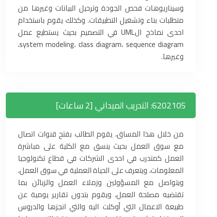
وسيناريوهات فحص الجودة وترحيل البيانات وغيرها من
متطلبات بناء وتشغيل التطبيقات. وكذلك يقوم باستخدام
احدى نماذج الUML في التصميم بحيث يستطيع عمل
system modeling، class diagram، sequence diagram،
وغيرها.
6202105: التدريب الميداني [2 ساعات]
من خلال هذا المساق، يقوم الطالب بفتح قنوات اتصال
مع سوق العمل بحيث ينسق مع الكلية على مباشرة
العمل كمتدرب في احدى الشركات في قطاع تكنولوجيا
المعلومات، ويتعرف على الحياة العملية في سوق العمل،
ويتواصل مع المسؤولين وزملاء العمل والزبائن بما
تقتضيه مصلحة العمل، ويقوم بتدون تقارير يومية عن
طبيعة الاعمال التي أوكلت اليه والتي انجزها والدروس