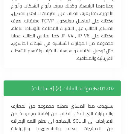
وعناصرها الرئيسية، وكذلك يعرف بأنواع الشبكات وأنواع
الأجهزة، كما يعرف الطالب على الطبقات الـ OSI بالتفصيل.
وكذلك على تفاصيل بروتوكول TCP/IP وطبقاته. يعرف
المساق الطالب على التقنيات المختلفة للأوساط الناقلة،
وكذلك على IP V4 , IP V6. كما يمارس الطالب عمليا
مجموعة من المهارات الأساسية في شبكات الحاسوب،
مثل توصيل الكابلات واساسيات الايثرنت وتقسيم الشبكات
الفيزيائية والمنطقية.
6201202: قواعد البيانات (2) [3 ساعات]
يستهدف هذا المساق تغطية مجموعة من المعارف
والمهارات التي تمكن الطالب من إضافة مجموعة من
الاقتراحات الى الـ SQL بالإضافة الى تعلم اللغة الإجرائية
من الـمشيرات cursor والزنادTrigger والإجراءات