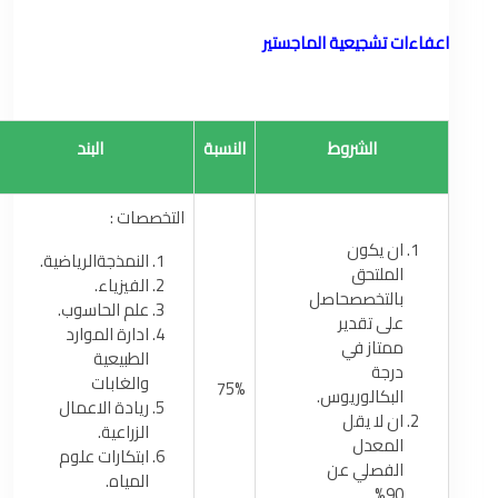
اعفاءات تشجيعية الماجستير
الشروط
النسبة
البند
التخصصات :
ان يكون
النمذجةالرياضية.
الملتحق
الفيزياء.
بالتخصصحاصل
علم الحاسوب.
على تقدير
ادارة الموارد
ممتاز في
الطبيعية
درجة
والغابات
75%
البكالوريوس.
ريادة الاعمال
ان لا يقل
الزراعية.
المعدل
ابتكارات علوم
الفصلي عن
المياه.
90%