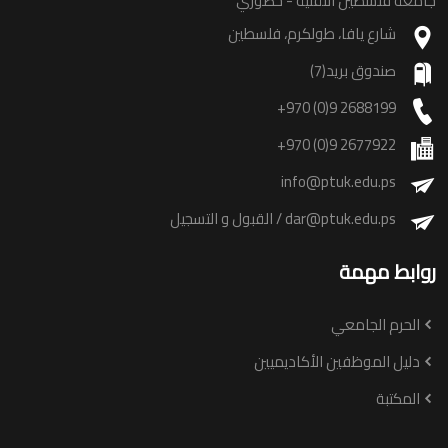
امعة فلسطين التقنية - خضوري
شارع يافا، طولكرم، فلسطين
صندوق بريد(7)
+970 (0)9 2688199
+970 (0)9 2677922
info@ptuk.edu.ps
dar@ptuk.edu.ps
/ القبول و التسجيل
وابط مهمة
الحرم الجامعي
دليل الموظفين الأكاديميين
المكتبة