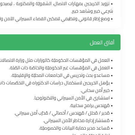
• تزويد الخريجين بمهارات الاتصال، الشفويّة والمكتوبة ، ليصب
شرعي خبير وشاهد خبير.
• وضع إطار قانوني وتنظيمي لتمكين الفضاء السيبراني الآمن وال
آفاق العمل
• العمل في المؤسّسات الحكوميّة كالوزارات مثل وزارة الاتصالات 
• العمل في المؤسّسات غير الحكوميّة والخاصّة ذات الصّلة.
• مساعدو بحث وتدريس في الجامعات المحليّة والإقليميّة.
• يؤهل الخريجين لاستكمال دراسات الدكتوراه في التخصّصات ذات
• خبير أمن سحابي.
• استشاري في الأمن السيبراني والتكنولوجيا.
• مُهندس برامج سحابية.
• مُدير / مُحلل / مُهندس / أخصائي / مُدرّب أمن سيبراني.
• مُستشار إدارة مخاطر الأمن السيبراني.
• مُساعد مدير حماية البيانات والخصوصيّة.