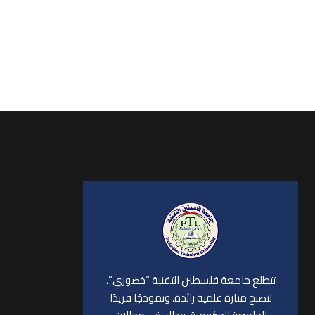
تتطلع جامعة فلسطين التقنية “خضوري”،
لتصبح منارة علمية رائدة، ونموذجًا فريدًا