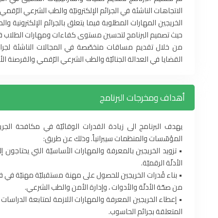
الاتجاهات الناشئة في الجرائم الإلكترونيّة والطب الشرعي الرّقمي.
الخريجين المهارات المطلوبة فيما يتعلق بالجرائم الإلكترونية و
حيث تصميم البرنامج لتحسين مستوى كفاءات ومهارات الطلاب في 
من خلال تقديم مساقات متخصّصة في المجالات الناشئة لجرائم 
القضايا في العدالة الجنائيّة والطب الشرعي الرّقمي والقرصنة الأخلا
أهداف ومخرجات البرنامج
يهدف البرنامج الى زيادة القدرات الوقائيّة في مكافحة الجري
المؤسّسات والمنظمات سيبرانياً. وذلك عن طريق:
• تزويد الخريجين بالمعرفة والمهارات الأساسيّة التي يحتاجون
الأدلّة الرقميّة.
• بناء قُدرات الخريجين للحصول على مهنة مستقبليّة مهنيّة في 
من صحّة الأدلّة والأدوات ، وإدارة الأمن والطب الشرعي.
• إعطاء الخريجين المعرفة والمهارات اللازمة لمتابعة الدراسا
المتعلقة بجرائم الحاسوب.