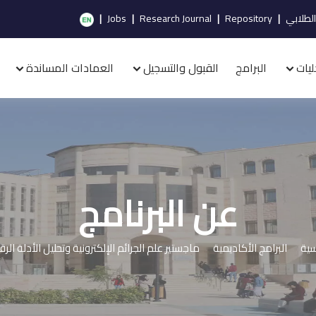
الطلابي
|
Repository
|
Research Journal
|
Jobs
|
ليات
البرامج
القبول والتسجيل
العمادات المساندة
عن البرنامج
سية
البرامج الأكاديمية
ماجستير علم الجرائم الإلكترونية وتحليل الأدلة الر