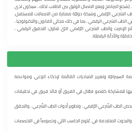
 يُشجع البرنامج ويعزز الاتصال الوثيق بين الطلاب. لذلك ، سيكون لدى
الطب الشرعي الرّقمي وشبكة دوليّة ممتازة من الاتصالات للمستقبل،
الطب الشرعي الرقمي ، بما في ذلك مجالي القانون والتكنولوجيا ،
الإنترنت والطب الشرعي الرّقمي التي تتناول: التحقيق الرقمي ،
قيّة والأدلّة الرقميّة.
مة السيبرانيّة وتعزيز المبادرات القائمة لإذكاء الوعي ومواءمة
 إليها للمشاركة كعضو فعّال في الفريق أو قائد فريق في تحقيقات
فحص الطب الشّرعي الرّقمي ، وتطوير أدوات الطب الشّرعي ، والتحقق
ت والبحوث المتقدمة في عُلوم الحاسب الآلي وخصوصاً في التخصصات