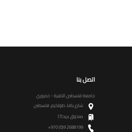
اتصل بنا
جامعة فلسطين التقنية - خضوري
شارع يافا، طولكرم، فلسطين
صندوق بريد(7)
+970 (0)9 2688199