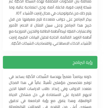
متناقلة بين المكونات المختلفة لهذه الشبكة الذّكيّة عبر
شبكة إنترنت قوية، فاعلة، آمنة، وذي اعتمادية عالية، وما
يلزم ذلك من تكنولوجيات في مجال إنترنت الأشياء IOT.
يركز البرنامج على جوانب متعددة تلزم معرفتها من قبل
خريج هذا البرنامج وعلى سبيل المثال لا الحصر: الأمور
والاعتبارات الفنيّة لربط أنظمة الطاقة والتخزين الموزعة مع
أنظمة التزويد القائمة، الحاجة لتحليل البيانات الكبيرة، إنترنت
الأشياء، الذكاء الاصطناعي، واقتصاديات الشبكات الذّكيّة.
رؤية البرنامج
كونه برنامجاً متميزاً بهندسة الشّبكات الذّكيّة يساعد في
توفير متخصصين مؤهلين تأهيلاً عالياً في هذا المجال
متعدد الجوانب وفي إعداد طلاب الدراسات العليا الذين
لديهم القدرة على الاستفادة في حل مشاكل الحياة
الواقعيّة، وهذا يتفق مع رؤية الجامعة في تحقيق
مستوى أعلى من التقدم في المجالات التكنولوجيّة