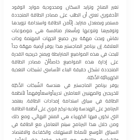
تغير المناخ وتزايد السكان ومحدودية موارد الوقود
الأحفوري تعني أن الطلب على مصادر الطاقة المتجددة
مستمر وبمعدل متزايد. إنّأمن الطاقة واستدامة تزويدها
وتوفيرها وتنوعها وبأسعار منافسة هي موضوعات
نقاش وبحث مهمّة بين جميع الجهات المهتمة وذات
العلاقة. إن برنامج الماجستير هذا يوفر أرضية مهمّة جداً
للبحث في هذه المواضيع المترابطة ويمنح خريجيه القدرة
على إدارة هذه المواضيع خاصةًأنّ مصادر الطاقة
المتجددة تشكل حقيقة البناء الأساسي لشبكات التغذية
الكهربائيّة الذّكيّة.
يوفر برنامج الماجستير في هندسة الشّبكات الذّكيّة
للخريجين والمهنيين العاملين تدريباًواسعاًوفهماً لأنظمة
الطاقة في سياق استدامة إمدادات الطاقة. يعتمد
البرنامج على الهندسة ولديه تركيز قوي على أنظمة الطاقة
التي تكون فيها الكهرباء هي المنتج النهائي. ومع ذلك
ومن خلال هذا البرنامج سيتم التعامل مع الطاقة في
السياق الأوسع لأنماط الاستهلاك والكفاءة والاقتصاد
والسّياسة والتنظيم مع التركيز وكما ذكر آنفاًعلى