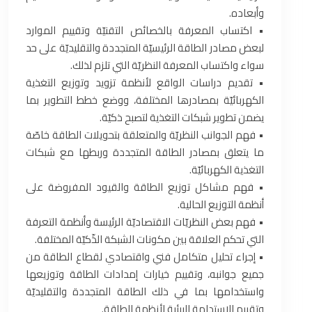
وأبعاده.
• اكتساب المعرفة بالخصائص التقنيّة وتقييم الموارد
لبعض مصادر الطاقة الرئيسيّة المتجددة والتقليديّة على حد
سواء واكتساب المعرفة النظريّة التي تلزم لذلك.
• تقديم دراسات الواقع لأنظمة تزويد وتوزيع التغذية
الكهربائيّة بمصادرها المختلفة، ووضع خطط التطوير بما
يضمن تطوير شبكات التغذية لتصبح ذكيّة.
• فهم الجوانب النظريّة والمتعلقة بتحويلات الطاقة خاصّة
ما يتعلق بمصادر الطاقة المتجددة وربطها مع شبكات
التغذية الكهربائيّة.
• فهم مشاكل توزيع الطاقة والقيود المفروضة على
أنظمة التوزيع الحالية.
• فهم بعض النظريّات الاقتصاديّة الرئيسة وأنظمة التعرفة
التي تحكم العلاقة بين مكونات الشبكة الذّكيّة المختلفة.
• إجراء تحليل متكامل فني واقتصادي لقطاع الطاقة من
جميع جوانبه، وتقييم خيارات إمدادات الطاقة وتوزيعها
واستخدامها بما في ذلك الطاقة المتجددة والتقليديّة
وتقييم الاستدامة البيئية لأنظمة الطاقة.