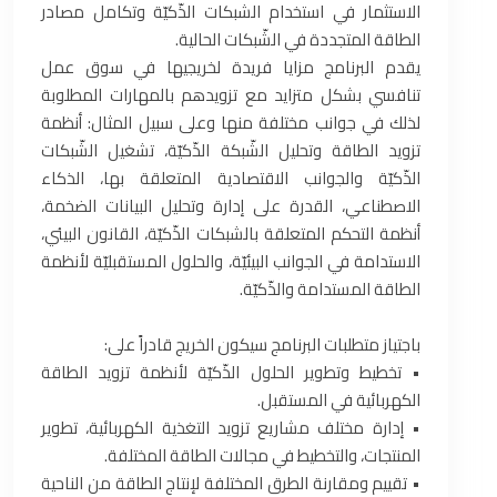
الاستثمار في استخدام الشبكات الذّكيّة وتكامل مصادر
الطاقة المتجددة في الشّبكات الحالية.
يقدم البرنامج مزايا فريدة لخريجيها في سوق عمل
تنافسي بشكل متزايد مع تزويدهم بالمهارات المطلوبة
لذلك في جوانب مختلفة منها وعلى سبيل المثال: أنظمة
تزويد الطاقة وتحليل الشّبكة الذّكيّة، تشغيل الشّبكات
الذّكيّة والجوانب الاقتصادية المتعلقة بها، الذكاء
الاصطناعي، القدرة على إدارة وتحليل البيانات الضخمة،
أنظمة التحكم المتعلقة بالشبكات الذّكيّة، القانون البيئي،
الاستدامة في الجوانب البيئيّة، والحلول المستقبليّة لأنظمة
الطاقة المستدامة والذّكيّة.
باجتياز متطلبات البرنامج سيكون الخريج قادراً على:
• تخطيط وتطوير الحلول الذّكيّة لأنظمة تزويد الطاقة
الكهربائية في المستقبل.
• إدارة مختلف مشاريع تزويد التغذية الكهربائية، تطوير
المنتجات، والتخطيط في مجالات الطاقة المختلفة.
• تقييم ومقارنة الطرق المختلفة لإنتاج الطاقة من الناحية