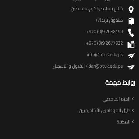
شارع يافا، طولكرم، فلسطين
صندوق بريد(7)
+970 (0)9 2688199
+970 (0)9 2677922
info@ptuk.edu.ps
dar@ptuk.edu.ps
/ القبول و التسجيل
روابط مهمة
الحرم الجامعي
دليل الموظفين الأكاديميين
المكتبة