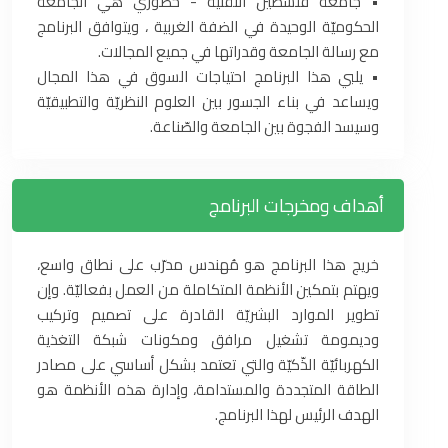
• جامعة فلسطين التقنية - خضوري هي الجامعة
الحكوميّة الوحيدة في الضفة الغربية ، ويتوافق البرنامج
مع رسالة الجامعة وقدراتها في جميع المجالات.
• يلبي هذا البرنامج احتياجات السوق في هذا المجال
ويساعد في بناء الجسور بين العلوم النظريّة والتطبيقيّة
وسيسد الفجوة بين الجامعة والصّناعة.
أهداف ومخرجات البرنامج
خريج هذا البرنامج هو مُهندس مدرّب على نطاق واسع،
ويهتم بتمكين الأنظمة المتكاملة من العمل بفعاليّة. وإن
تطوير الموارد البشريّة القادرة على تصميم وتركيب
وديمومة تشغيل مرافق ومكونات شبكة التغذية
الكهربائيّة الذّكيّة والتي تعتمد بشكل أساسي على مصادر
الطاقة المتجددة والمستدامة، وإدارة هذه الأنظمة هو
الهدف الرئيس لهذا البرنامج.