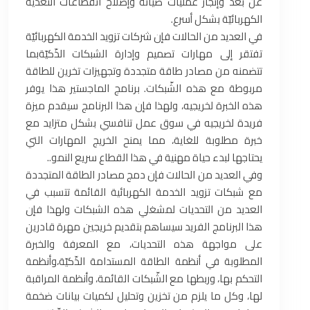
عن بُعد وإنجاز عمليّات صيانة وإصلاح انقطاعات التغذية
الكهربائيّة بشكل أسرع.
في العديد من الحالات فإن شركات تزويد الخدمة الكهربائيّة
تفتقر إلى مهارات تصميم وإدارة الشبكات الذّكيّةبما
تتضمنه من مصادر طاقة متجددة وتجهيزات تخرين للطاقة
مربوطة مع هذه الشّبكات. برنامج الماجستير هذا يوفر
هذه الخبرة لخريجيه، ولهذا فإن هذا البرنامج سيقدم ميزة
فريدة لخريجيه في سوق عمل تنافسي بشكل متزايد مع
خبرة مطلوبة للغاية، مما يمنح الخريج المهارات التي
يحتاجها لبدء حياة مهنية في هذا القطاع سريع النمو..
وفي العديد من الحالات فإن دمج مصادر الطاقة المتجددة
مع شبكات تزويد الخدمة الكهربائية القائمة تتسبب في
العديد من التحديات لمشغلي هذه الشبكات ولهذا فإن
هذا البرنامج الفريد سيساهم بتقديم خريجين مهرة قادرين
على مواجهة هذه التحديات، مع المعرفة والخبرة
المطلوبة في أنظمة الطاقة المستدامة الذّكيّة،وأنظمة
التحكم بها، وربطها مع الشّبكات القائمة، وأنظمة المراقبة
لها، وكل ما يلزم من تخزين وتحليل لكميات بيانات ضخمة