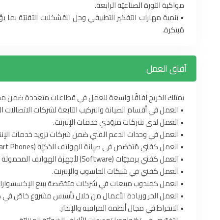
مواكبة الثورة الصناعيّة الرابعة.
• تنمية مهارات التفكير التطبيقي وحل المُشكلات التقنيّة بما 
مُبتكرة.
آفاق العمل
يمتلك الخريج آفاقًا واسعة للعمل في قطاعات متعددة ضمن مجال
• العمل في أقسام الصيانة والتركيب التابعة لشركات الاتصالات الس
• العمل لدى شركات مزوّدي خدمات الإنترنت.
• العمل في وحدات الدعم الفني ضمن شركات تزويد خدمات الإنتر
• العمل كفني مُتخصّص في صيانة الهواتف الذكيّة (Smart Phones) وبرمجتها.
• العمل كفني برمجيّات (Software) لأجهزة الهواتف المحمولة والأجهزة اللوحيّة.
• العمل كفني في شبكات الحاسوب والإنترنت.
• العمل كمندوب مبيعات في شركات متخصّصة ببيع الإكسسوارات وق
• العمل الحر وريادة الأعمال من خلال تأسيس مشروع خاصّ في صي
• الانخراط في مجال أنظمة المراقبة والإنذار.