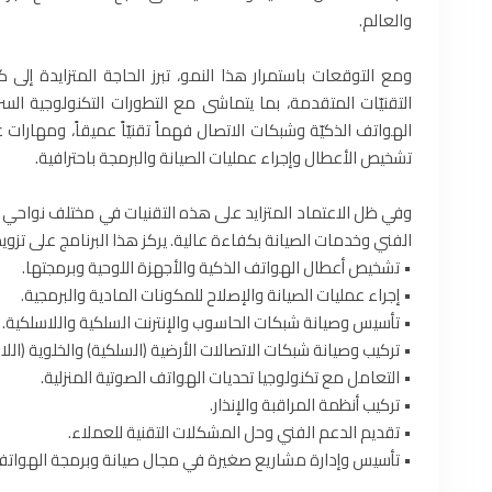
والعالم.
ومع التوقعات باستمرار هذا النمو، تبرز الحاجة المتزايدة إلى
التقنيّات المتقدمة، بما يتماشى مع التطورات التكنولوجية ال
الهواتف الذكيّة وشبكات الاتصال فهماً تقنيّاً عميقاً، ومهارات 
تشخيص الأعطال وإجراء عمليات الصيانة والبرمجة باحترافية.
وفي ظل الاعتماد المتزايد على هذه التقنيات في مختلف نواحي ا
الفني وخدمات الصيانة بكفاءة عالية. يركز هذا البرنامج على تز
• تشخيص أعطال الهواتف الذكية والأجهزة اللوحية وبرمجتها.
• إجراء عمليات الصيانة والإصلاح للمكونات المادية والبرمجية.
• تأسيس وصيانة شبكات الحاسوب والإنترنت السلكية واللاسلكية.
• تركيب وصيانة شبكات الاتصالات الأرضية (السلكية) والخلوية (اللا
• التعامل مع تكنولوجيا تحديات الهواتف الصوتية المنزلية.
• تركيب أنظمة المراقبة والإنذار.
• تقديم الدعم الفني وحل المشكلات التقنية للعملاء.
• تأسيس وإدارة مشاريع صغيرة في مجال صيانة وبرمجة الهواتف 