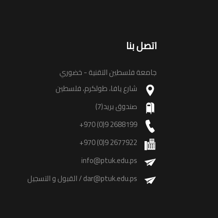
اتصل بنا
جامعة فلسطين التقنية - خضوري
شارع يافا، طولكرم، فلسطين
صندوق بريد(7)
+970 (0)9 2688199
+970 (0)9 2677922
info@ptuk.edu.ps
dar@ptuk.edu.ps
/ القبول و التسجيل