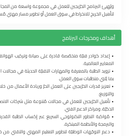
ويُهيئ البرنامج الخرّيجين للعمل في مجموعة واسعة من المجالا
لتأهيل الخريج للانخراط في سوق العمل أو تطوير مسار مهني مُس
أهداف ومخرجات البرنامج
• إعداد كوادر فنيّة متخصّصة قادرة على صيانة وتركيب الهواتف ا
المعايير العالمية.
• تزويد الطلبة بالمعرفة والمهارات التقنيّة الحديثة في مجالات الاتص
بما يُلبي متطلبات سوق العمل.
• تعزيز قدرات الخرّيجين على العمل الحرّ وريادة الأعمال من 
والتوزيع.
• تأهيل الخرّيجين للعمل في مجالات مُتنوعة مثل شركات الاتصا
الذكيّة، ومراكز الدعم الفني.
• مُواكبة التطور التكنولوجي السريع عبر إكساب الطلبة القدر
والبرمجة والأنظمة المبتكرة.
• دعم التوجُهات الوطنيّة لتطوير التعليم المهني والتقني من