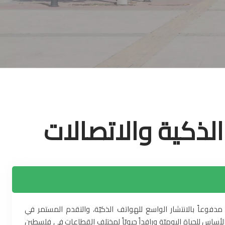
لذكية والاتصالات
 مدفوعاً بالانتشار الواسع للهواتف الذكيّة، والتقدم المستمر في
لأساس للحياة اليوميّة ورافداً حيويّاً لمختلف القطاعات في فلسطين