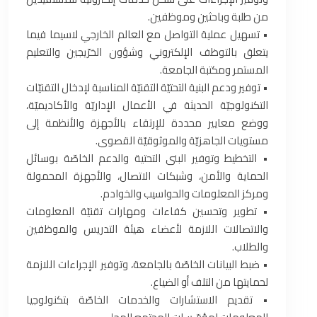
‏من طلبة وباحثين وموظفين‎.‎
‏•‏ تسهيل عملية التواصل مع العالم الخارجي لاسيما فيما
يتعلق بالتوظف الإلكتروني وشؤون الخرّيجين والتعليم
المستمر ‏ومكتبة الجامعة‎.‎
‏•‏ توفير ودعم البنية التحتيّة التقنيّة المناسبة لإدخال التقنيّات
التكنولوجيّة الحديثة في الأعمال الإداريّة والأكاديميّة،
‏ووضع معايير محددة للإرتقاء بالأجهزة والأنظمة إلى
مستويات الجاهزيّة والموثوقيّة القصوى‎.‎
‏•‏ التخطيط وتوفير البنى التحتية والدعم الخاصّة بوسائل
الحماية والأمن، وشبكات الاتصال، والأجهزة المحمولة
ومركز ‏المعلومات والحواسيب والخوادم‎.‎
‏•‏ تطوير وتحسين كفاءات ومهارات تقنيّة المعلومات
والاتصالات اللازمة لأعضاء هيئة التدريس والموظفين
والطلاب‎.‎
‏•‏ ضبط البيانات الخاصّة بالجامعة، وتوفير الإجراءات اللازمة
لحمايتها من التلف أو الضياع‎.‎
‏•‏ تقديم الاستشارات والخدمات الخاصّة بتكنولوجيا