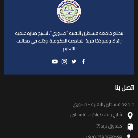
تتطلع جامعة فلسطين التقنية “خضوري”، لتصبح منارة علمية
رائدة، ونموذجًا فريدًا للجامعة الحكومية، وذلك في مجالات
التعليم
اتصل بنا
جامعة فلسطين التقنية - خضوري
شارع يافا، طولكرم، فلسطين
صندوق بريد(7)
+970 (0)9 2688199