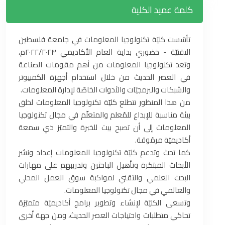
كلمة عميد الكلية
تأسّست كليّة تكنولوجيا المعلومات في جامعة فلسطين
التقنيّة - خضوري بداية العام الأكاديمي ‏‏٢٠٢٢/٢٠٢٣م،
‏‎وتعد تكنولوجيا المعلومات من أهم مقومات الصناعة
في العصر الحديث من خلال استخدام أجهزة ‏الكمبيوتر
والشبكات والبرمجيّات والأدوات الخاصّة لإدارة المعلومات.
من هذا المنظور تتطلع كليّة ‏تكنولوجيا المعلومات لخلق
بيئة مناسبة للإبداع للمُعلم والمتعلّم في مجال تكنولوجيا
المعلومات إلى أن ‏تصبح بيت للخبرة والتميّز ذي سمعة
أكاديميّة مرمُوقة. ‏
كما تحث وتدعم كليّة تكنولوجيا المعلومات إعداد ونشر
الأبحاث المبتكرة وتأهيل الباحثين وتدريبهم ‏على مهارات
البحث العلمي والتقني لمواكبة سوق العمل المحلي
والعالمي في مجال تكنولوجيا ‏المعلومات.
وتسعى الكليّة لإنشاء وتطوير برامج أكاديميّة متميّزة
تحاكي متطلبات واحتياجات العصر ‏الحديث، ومن جهة أخرى