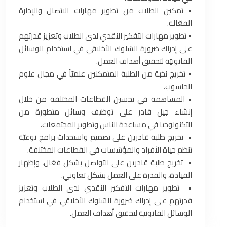
‏•‏ تمكين الطلاب من تطوير مهارات الاتصال والإدارة
الفعّالة‎.‎
‏•‏ تطوير مهارات التفكير النقدي لدى الطلاب وتعزيز قدرتهم
على إدراك ضرورة السّلوك الأخلاقي في استخدام ‏الوسائل
القانونيّة لتحقيق أهداف العمل‎.‎
‏•‏ تخريج نخبة من الطلبة المتمكنين علميّاً في مجال علوم
الحاسوب.‏
‏•‏ المساهمة في تحسين القطاعات المختلفة من خلال
إنشاء جيل قادر على توظيف وسائل متطورة من
التكنولوجيا في ‏مساعدة الناس وتطوير المجتمعات‎.‎
‏•‏ ‎ ‎تخريج طلبة قادرين على تصميم واستحداث برامج نوعيّة
تنظم حياة الأفراد والمؤسّسات في القطاعات المختلفة‎.‎
‏•‏ ‎ ‎تخريج طلبة قادرين على التواصل بشكل فعّال، وإظهار
القيادة، والقدرة على العمل بشكل تعاوني‎.‎
‏•‏ ‎ ‎تطوير مهارات التفكير النقدي لدى الطلاب وتعزيز
قدرتهم على إدراك ضرورة السّلوك الأخلاقي في استخدام
الوسائل ‏القانونية لتحقيق أهداف العمل‎.‎