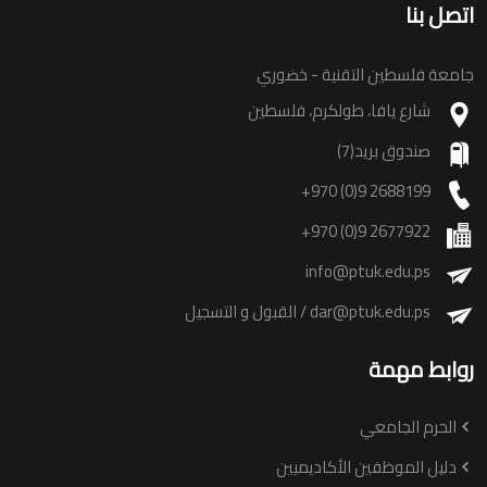
اتصل بنا
جامعة فلسطين التقنية - خضوري
شارع يافا، طولكرم، فلسطين
صندوق بريد(7)
+970 (0)9 2688199
+970 (0)9 2677922
info@ptuk.edu.ps
dar@ptuk.edu.ps
/ القبول و التسجيل
روابط مهمة
الحرم الجامعي
دليل الموظفين الأكاديميين