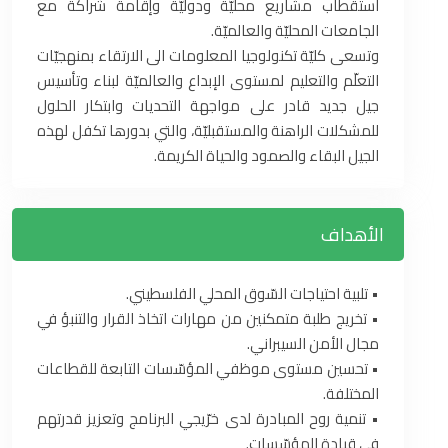
استقطاب مشاريع محليّة ودوليّة وإقامة شراكة مع
الجامعات المحليّة ‏والعالميّة. ‏
وتسعى كليّة تكنولوجيا المعلومات الى الارتقاء بمنهجيّات
التعلّم والتعليم لمستوى الإبداع والعالميّة لبناء ‏وتأسيس
جيل جديد قادر على مواجهة التحديات وابتكار الحلول
للمشكلات الراهنة والمستقبليّة، والتي ‏بدورها تكفل لهذه
الجيل البقاء والصمود والحياة الكريمة. ‏
الأهداف
‏•‏ تلبية احتياجات السّوق المحلي الفلسطيني.‏
‏•‏ تخريج طلبة متمكنين من مهارات اتخاذ القرار والتنبؤ في
مجال الأمن السيبراني.‏
‏•‏ تحسين مستوى موظفي المؤسّسات التابعة للقطاعات
المختلفة.‏
‏•‏ تنمية روح المبادرة لدى خرّيجي البرنامج وتعزيز قدرتهم
في قيادة المؤسّسات.‏