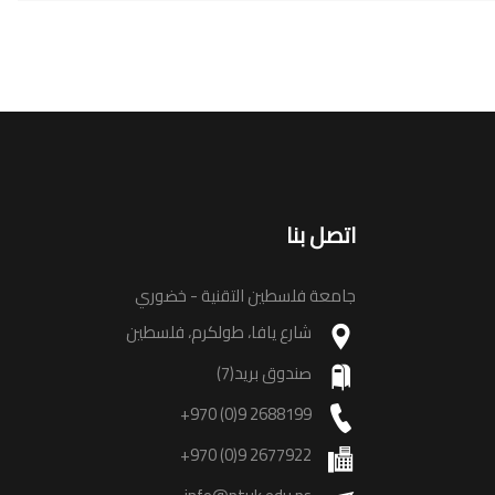
اتصل بنا
جامعة فلسطين التقنية - خضوري
شارع يافا، طولكرم، فلسطين
صندوق بريد(7)
+970 (0)9 2688199
+970 (0)9 2677922