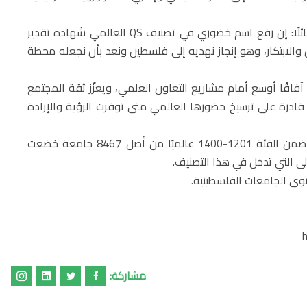
وعلّق رئيس الجامعة الأستاذ الدكتور حسين شنك على الحدث قائلًا: إن رفع اسم خضوري في تصنيف QS العالمي شهادة تقدير
ان والابتكار، وهو إنجاز نهديه إلى فلسطين ونعد بأن نجعله محطة
اقًا أوسع أمام مشاريع التعاون العلمي، ويعزّز ثقة المجتمع
 قادرة على ترسيخ حضورها العالمي متى توفرت الرؤية والإرادة
يذكر ان الجامعة حققت من خلال تجربتها الاولى موقعا لها ضمن الفئة 1201-1400 عالميًا من أصل 8467 جامعة خضعت
اولى التي تدخل في هذا التصنيف.
توى الجامعات الفلسطينية.
مشاركة: