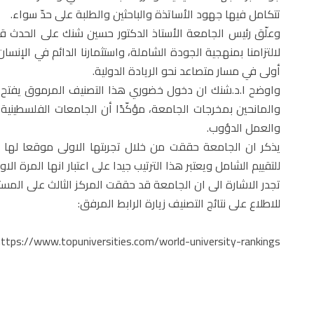
تتكامل فيها جهود الأساتذة والباحثين والطلبة على حدّ سواء.
لالتزامنا بمنهجية الجودة الشاملة، واستثمارنا الدائم في الإنس
أولى في مسار متصاعد نحو الريادة الدولية.
واوضح ا.د.شنك ان دخول خضوري هذا التصنيف المرموق يفتح آف
والمانحين بمخرجات الجامعة، مؤكّدًا أن الجامعات الفلسطينية
والعمل الدؤوب.
للتقييم الشامل ويعتبر هذا الترتيب جيدا على اعتبار انها المرة ال
تجدر الاشارة الى ان الجامعة قد حققت المركز الثالث على المس
للاطلاع على نتائج التصنيف زيارة الرابط المرفق:
https://www.topuniversities.com/world-university-rankings