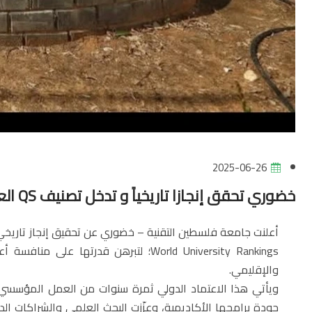
2025-06-26
خضوري تحقق إنجازا تاريخياً و تدخل تصنيف QS العالمي
World University Rankings؛ لتبرهن قدرت
والإقليمي.
ويأتي هذا الاعتماد الدولي ثمرة سنوات من العمل المؤسسي
جودة برامجها الأكاديمية، وعزّزت البحث العلمي والشراكات الدو