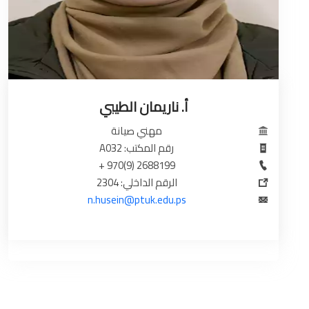
أ. ناريمان الطيبي
مهني صيانة
رقم المكتب: A032
2688199 (9)970 +
الرقم الداخلي: 2304
n.husein@ptuk.edu.ps