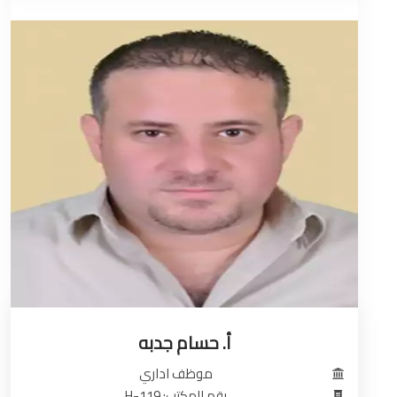
أ. حسام جدبه
موظف اداري
رقم المكتب: H-119