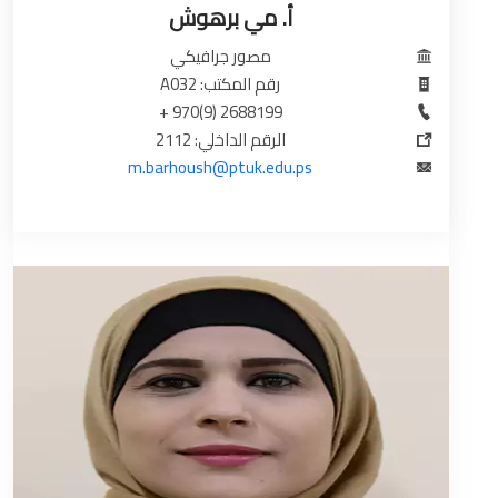
أ. مي برهوش
مصور جرافيكي
رقم المكتب: A032
2688199 (9)970 +
الرقم الداخلي: 2112
m.barhoush@ptuk.edu.ps