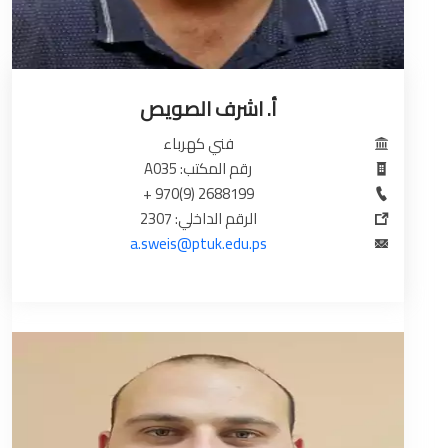
أ. اشرف الصويص
فني كهرباء
رقم المكتب: A035
2688199 (9)970 +
الرقم الداخلي: 2307
a.sweis@ptuk.edu.ps