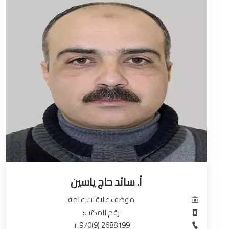
أ. سائد حاج ياسين
موظف علاقات عامة
رقم المكتب:
2688199 (9)970 +