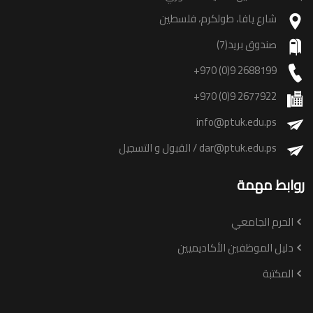
شارع يافا، طولكرم، فلسطين
صندوق بريد(7)
+970 (0)9 2688199
+970 (0)9 2677922
info@ptuk.edu.ps
dar@ptuk.edu.ps
/ القبول و التسجيل
روابط مهمة
الحرم الجامعي
دليل الموظفين الأكاديميين
المكتبة