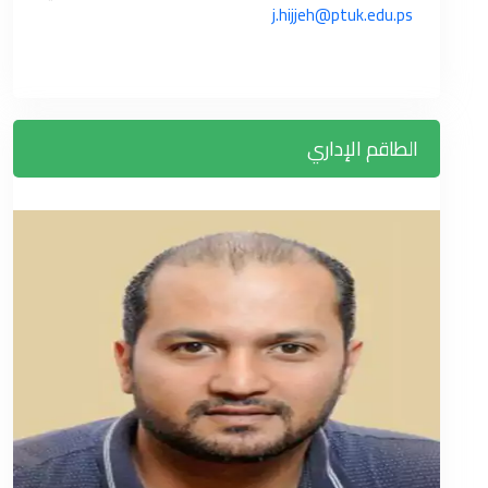
j.hijjeh@ptuk.edu.ps
الطاقم الإداري