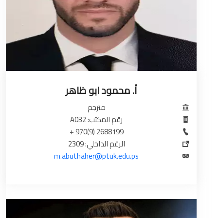
أ. محمود ابو ظاهر
مترجم
رقم المكتب: A032
2688199 (9)970 +
الرقم الداخلي: 2309
m.abuthaher@ptuk.edu.ps