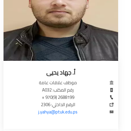
أ. جهاد يحيى
موظف علاقات عامة
رقم المكتب: A032
2688199 (9)970 +
الرقم الداخلي: 2306
j.yahya@ptuk.edu.ps