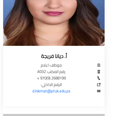
أ. ديانا فريجة
موظف اعلام
رقم المكتب: A032
2688199 (9)970 +
الرقم الداخلي:
d.hikmat@ptuk.edu.ps