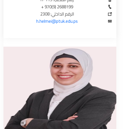
2688199 (9)970 +
الرقم الداخلي: 2308
h.helmei@ptuk.edu.ps