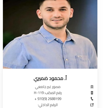
أ. محمود ضميري
مصور غير جامعي
رقم المكتب: H-119
2688199 (9)970 +
الرقم الداخلي: