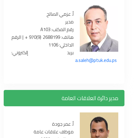
أ. عزمي الصالح
مدير
رقم المكتب: A103
هاتف: 2688199 (9)970 + | الرقم
الداخلي: 1106
بريد إلكتروني:
a.saleh@ptuk.edu.ps
مدير دائرة العلاقات العامة
أ. عمر جودة
موظف علاقات عامة