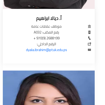
أ. ديالا ابراهيم
موظف علاقات عامة
رقم المكتب: A032
2688199 (9)970 +
الرقم الداخلي:
dyala.ibrahim@ptuk.edu.ps