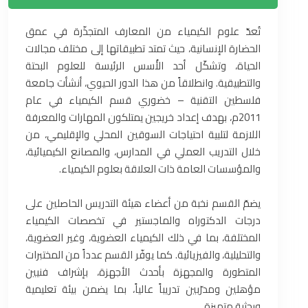
تُعدّ علوم الكيمياء من المعارف المتجذّرة في عمق
الحضارة الإنسانية، حيث تمتد تطبيقاتها إلى مختلف مجالات
الحياة، وتشكّل أحد الأُسس الرئيسة للعلوم البحتة
والتطبيقية. وانطلاقاً من هذا الدور الحيوي، أنشأت جامعة
فلسطين التقنية – خضوري قسم الكيمياء في عام
2011م، بهدف إعداد خريجين يمتلكون المهارات والمعرفة
اللازمة لتلبية احتياجات السوقين المحلي والإقليمي، من
خلال التدريب العملي في المدارس، والمصانع الكيميائية،
والمؤسسات العامة ذات العلاقة بعلوم الكيمياء.
يضمّ القسم نخبة من أعضاء هيئة التدريس الحاصلين على
درجات الدكتوراه والماجستير في تخصصات الكيمياء
المختلفة، بما في ذلك الكيمياء العضوية، وغير العضوية،
والتحليلية، والفيزيائية. كما يوفّر القسم عدداً من المختبرات
المتطورة والمجهزة بأحدث الأجهزة، بإشراف فنيين
مؤهلين ومدرّبين تدريباً عالياً، بما يضمن بيئة تعليمية
وبحثية متميزة.