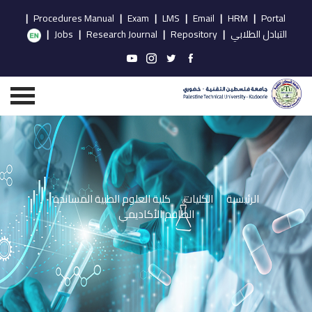
|
Procedures Manual
|
Exam
|
LMS
|
Email
|
HRM
|
Portal
التبادل الطلابي
|
Repository
|
Research Journal
|
Jobs
|
الرئيسية
الكليات
كلية العلوم الطبية المساندة
الطاقم الأكاديمي