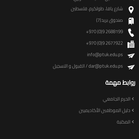
شارع يافا، طولكرم، فلسطين
صندوق بريد(7)
+970 (0)9 2688199
+970 (0)9 2677922
info@ptuk.edu.ps
dar@ptuk.edu.ps
/ القبول و التسجيل
روابط مهمة
الحرم الجامعي
دليل الموظفين الأكاديميين
المكتبة