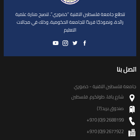
تتطلع جامعة فلسطين التقنية “خضوري”، لتصبح منارة علمية
رائدة، ونموذجًا فريدًا للجامعة الحكومية، وذلك في مجالات
التعليم
اتصل بنا
جامعة فلسطين التقنية - خضوري
شارع يافا، طولكرم، فلسطين
صندوق بريد(7)
+970 (0)9 2688199
+970 (0)9 2677922