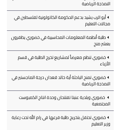
النمذجة الرياضية
أبو الرب يشيد بدعم الحكومة الكاتولونية لفلسطين في
مجالات التعليم
طلبة أنظمة المعلومات المحاسبية في خضوري يظفرون
بعشر منح
خضوري تنظم معرضاً لمشاريع تخرج الطلبة في قسم
الأزياء
خضوري تمنح الباحثة أية خالد قعدان درجة الماجستير في
النمذجة الرياضية
خضوري وبلدية عنبتا تفتتحان وحدة انتاج الكمبوست
المجتمعية
خضوري تحتفل بتخريج طلبة فرعها في رام الله تحت رعاية
وزير التعليم