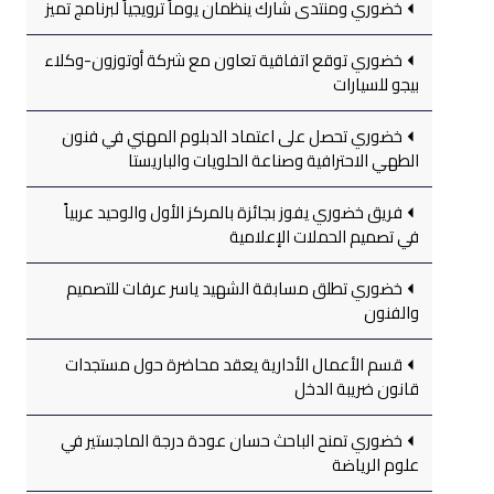
خضوري ومنتدى شارك ينظمان يوماً ترويجياً لبرنامج تميز
خضوري توقع اتفاقية تعاون مع شركة أوتوزون-وكلاء
بيجو للسيارات
خضوري تحصل على اعتماد الدبلوم المهني في فنون
الطهي الاحترافية وصناعة الحلويات والباريستا
فريق خضوري يفوز بجائزة بالمركز الأول والوحيد عربياً
في تصميم الحملات الإعلامية
خضوري تطلق مسابقة الشهيد ياسر عرفات للتصميم
والفنون
قسم الأعمال الأدارية يعقد محاضرة حول مستجدات
قانون ضريبة الدخل
خضوري تمنح الباحث حسان عودة درجة الماجستير في
علوم الرياضة