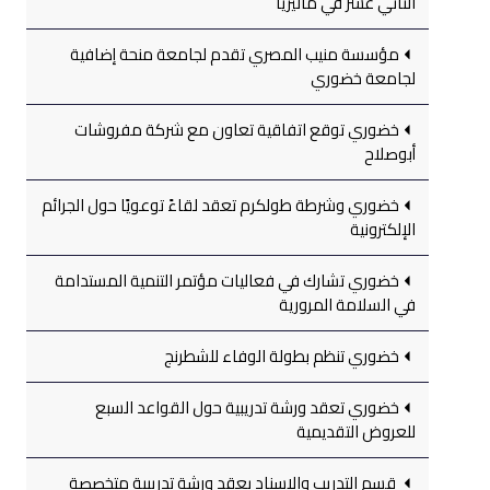
الثاني عشر في ماليزيا
مؤسسة منيب المصري تقدم لجامعة منحة إضافية
لجامعة خضوري
خضوري توقع اتفاقية تعاون مع شركة مفروشات
أبوصلاح
خضوري وشرطة طولكرم تعقد لقاءً توعويًا حول الجرائم
الإلكترونية
خضوري تشارك في فعاليات مؤتمر التنمية المستدامة
في السلامة المرورية
خضوري تنظم بطولة الوفاء للشطرنج
خضوري تعقد ورشة تدريبية حول القواعد السبع
للعروض التقديمية
قسم التدريب والإسناد يعقد ورشة تدريبية متخصصة