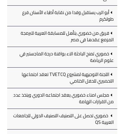
أبو الرب يستقبل وفدا من نقابة أطباء الأسنان فرع
طولكرم
فريق من خضوري يتأهل للمسابقة العربية للبرمجة
المزمع عقدها في مصر
خضوري تمنح الباحثة الاء بواقنة درجة الماجستير في
علوم الرياضة
اللجنة التوجيهية لمشروع TVETCQ تعقد اجتماعها
التحضيري للحفل الختامي
مجلس امناء خضوري يعقد اجتماعه الدوري ويتخذ عدد
من القرارات الهامة
خضوري تحصل على التصنيف التصنيف الدولي للجامعات
العربية QS