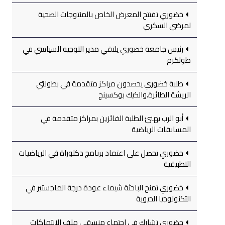
خضوري تفتتح المعرض الخاص بالمنتوجات الصحية
لمرضى السكري
رئيس جامعة خضوري يلتقي مدير التوجيه السياسي في
طولكرم
طلبة خضوري يحصدون مراكز متقدمة في بطولتي
الريشة الطائرة،والكيك بوكسينج
أبو الرب يهنئ الطلبة الفائزين بمراكز متقدمة في
المسابقات الرياضية
خضوري تحصل على اعتماد برنامج دكتوراة في الرياضيات
التطبيقية
خضوري تمنح الباحثة شيماء عودة درجة الماجستير في
التكنولوجيا الحيوية
خضوري تشارك في اجتماع منسقي ملف الانتهاكات