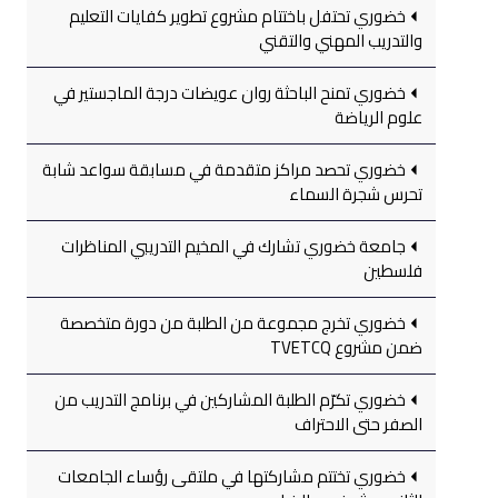
خضوري تحتفل باختتام مشروع تطوير كفايات التعليم
والتدريب المهني والتقني
خضوري تمنح الباحثة روان عويضات درجة الماجستير في
علوم الرياضة
خضوري تحصد مراكز متقدمة في مسابقة سواعد شابة
تحرس شجرة السماء
جامعة خضوري تشارك في المخيم التدريبي المناظرات
فلسطين
خضوري تخرج مجموعة من الطلبة من دورة متخصصة
ضمن مشروع TVETCQ
خضوري تكرّم الطلبة المشاركين في برنامج التدريب من
الصفر حتى الاحتراف
خضوري تختتم مشاركتها في ملتقى رؤساء الجامعات