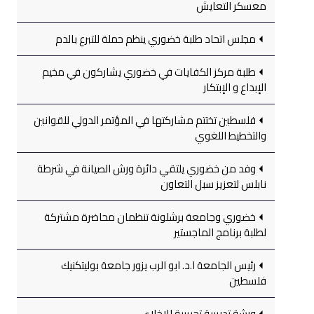
معسكر التعايش
مجلس اتحاد طلبة خضوري ينظم حملة للتبرع بالدم
طلبة مركز الكفايات في خضوري يشاركون في مخيم
الإبداع و الإبتكار
فلسطين تختتم مشاركتها في المؤتمر الدولي للقوانين
والتخطيط اللغوي
وفد من خضوري يلتقي دائرة ورش الصيانة في شرطة
نابلس لتعزيز سبل التعاون
خضوري وجامعة برشلونة تنظمان محاضرة مشتركة
لطلبة برنامج الماجستير
رئيس الجامعة ا.د. ابو الرب يزور جامعة بوليتكنيك
فلسطين
ورشة تدريبية تجريبية للإخلاء