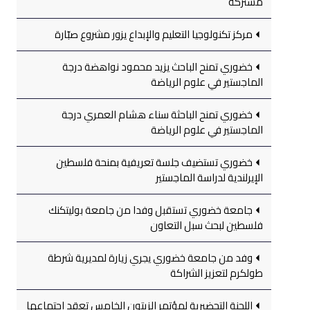
مشتركة
مركز تكنولوجيا التعليم والإبداع يزور مشروع صبّارة
خضوري تمنح الباحث يزيد محمود نواهضة درجة
الماجستير في علوم الرياضة
خضوري تمنح الباحثة سناء هشام العمري درجة
الماجستير في علوم الرياضة
خضوري تستضيف جلسة تعريفية بمنحة فلسطين
الإيرلندية لدراسة الماجستير
جامعة خضوري تستقبل وفدا من جامعة بوليتكنك
فلسطين لبحث سبل التعاون
وفد من جامعة خضوري يجري زيارة لمديرية شرطة
طولكرم لتعزيز الشراكة
اللجنة التحضيرية لمؤتمر الزيتون الخامس تعقد اجتماعها