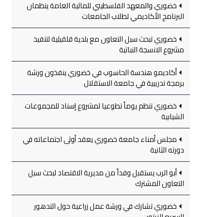
خضوري والمعهد الفلسطيني للمالية العامة ينظمان
البرنامج الأكاديمي لطلاب الجامعات
خضوري تبحث سبل التعاون مع بلدية قلقيلية لتنفيذ
مشروع الانسجة النباتية
أكاديمو هندسة الحاسوب في خضوري ينفذون ورشة
برمجة تدريبية في جامعة الاستقلال
خضوري تنظم يوماً تطوعيا لمشروع إسناد للمجموعات
الشبابية
مجلس أمناء جامعة خضوري يعقد أولى اجتماعاته في
دورته الثانية
أبو الرب يستقبل وفداً من مديرية الاقتصاد لبحث سبل
التعاون المشترك
خضوري تشارك في ورشة عمل زراعية حول التدهور
السريع للزيتون