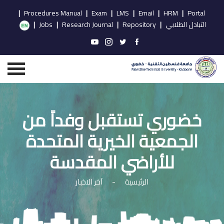
|
Procedures Manual
|
Exam
|
LMS
|
Email
|
HRM
|
Portal
التبادل الطلابي
|
Repository
|
Research Journal
|
Jobs
|
خضوري تستقبل وفداً من
الجمعية الخيرية المتحدة
للأراضي المقدسة
الرئيسية
-
آخر الاخبار