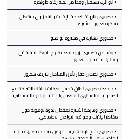
أبو الرب يستقبل وفداً من لجنة زكاة طولكرم
خضوري والهيئة العامة للإذاعة والتلفزيون يوقعان
مذكرة تعاون مشترك
خضوري تشارك في مشروع تواصلوا
وفد من خضوري يزور جامعة كلوج نابوكا التقنية في
رومانيا لبحث سبل التعاون
خضوري تحتضن حفل تأبين المناضل شريف شحرور
جامعة خضوري تطلق خمس شركات ناشئة بالشراكة مع
الصندوق الفلسطيني للتشغيل والإغاثة الزراعية الفلسطينية
خضوري وشرطة الأسرة تعقدان ندوة توعوية حول
مخاطر الإنترنت ومواقع التواصل الاجتماعي
خضوري تمنح الباحثة ميس موفق محمد مصاروة درجة
الماجستير في النمذجة الرياضية