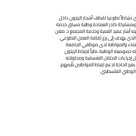
نشاطاً تطوعيا لقطف أشجار الزيتون داخل
 وبمشاركة كادر العمادة وطلبة مساق خدمة
 أشار عميد التنمية وخدمة المجتمع د. معن
الذي يهدف إلى زرع ثقافة العمل التطوعي
انتماء والمواطنة لدى موظفي الجامعة
وصيته الوطنية، نظراً لارتباط الزيتون
 إجراءات الاحتلال التعسفية ومحاولاته
عزز الحاجة لدعم ارتباط المواطنين بأرضهم،
 الوطني الفلسطيني.