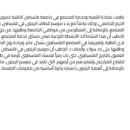
نظمت عمادة التنمية وخدمة المجتمع في جامعة فلسطين التقنية خضوري 
الحرم الجامعي، وذلك تزامناً مع بدء موسم قطاف الزيتون في فلسطين،
المجتمع، بالإضافة إلى المتطوعين من موظفي الجامعة وطلبتها. من جهته
الخطيب أن هذا النشاط أحد الأنشطة التوعية ضمن مساق خدمة المجتمع، 
لدى الطلبة، وتعزيزها في المجتمع الفلسطيني بشكل عام، وزيادة روح ال
وطلبتها على حد سواء. وأضاف د. الخطيب أن موسم الزيتون في فلسطين له خص
العميق بالتاريخ الفلسطيني، حتى بات رمزاً لتمسك الفلسطيني بأرضه في ظل
لاقتلاع المزارعين وتشريدهم من أرضهم، التي تتزايد في موسم الزيتون، ما ي
بالإضافة إلى أهمية الزيتون باعتباره ركيزة أساسية من مقومات الاقتصاد