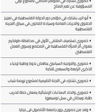
خضوري تشارك في المؤتمر الختامي لمشروع تولي
المسؤولية عن تغير المناخ
أبو الرب يشارك في مؤتمر دور الدولة الفلسطينية في تعزيز
الحقوق والحريات العامة وسيادة القانون في سياق التجربة
الفلسطينية
خضوري تستضيف الملتقى الأول في محافظة طولكرم
بعنوان أثر المرأة الفلسطينية في المجتمع وسوق العمل
الفلسطيني
خضوري والتوجيه السياسي ينظمان ندوة وطنية لإحياء
الذكرى الرابعة والسبعين للنكبة
خضوري تشارك في اللجنة التقيمية لمشروع نهضة شباب
خضوري واتحاد الصناعات الإنشائية يضعان خطة لتدريب
طلبة، ويبحثان في سبل توسيعها
وفد من خضوري يزور جامعة الأناضول في تركيا