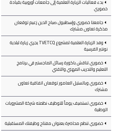
بدء فعاليات الزيارة العلمية إلى جامعات أوروبية بقيادة
خضوري
جامعتا خضوري وإسطنبول صباح الدين زعيم توقعان
مذكرة تعاون مشترك
وفد الزيارة العلمية لمشروع TVETCQ يجري زيارة لبلدية
نونتير الفرسية
خضوري تناقش باكورة رسائل الماجستير في برنامج
التعليم والتدريب المهني والتقني
خضوري وبالستيل العامور توقعان اتفاقية تعاون
مشترك
خضوري تستضيف يوماً للتوظيف نظمته شركة المشروبات
الوطنية
خضوري تنظم محاضرة بعنوان مفتاح وظيفتك المستقبلية