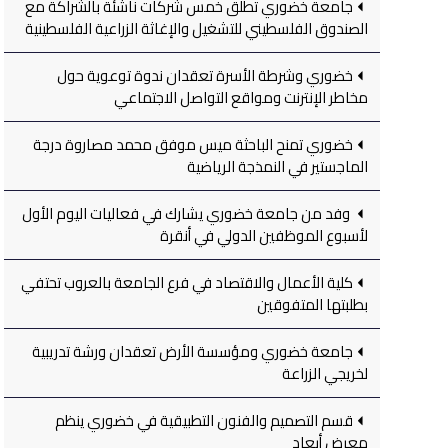
جامعة خضوري تطلق خمس شركات ناشئة بالشراكة مع
الصندوق الفلسطيني للتشغيل والإغاثة الزراعية الفلسطينية
خضوري وشرطة الأسرة تعقدان ندوة توعوية حول
مخاطر الإنترنت ومواقع التواصل الاجتماعي
خضوري تمنح الباحثة ميس موفق محمد مصاروة درجة
الماجستير في النمذجة الرياضية
وفد من جامعة خضوري يشارك في فعاليات اليوم الأول
لأسبوع الموظفين الدولي في أنقرة
كلية الأعمال والاقتصاد في فرع الجامعة بالعروب تحتفي
بطلبتها المتفوقين
جامعة خضوري ومؤسسة الأرض تعقدان ورشة تدريبية
لخريجي الزراعة
قسم التصميم والفنون التطبيقية في خضوري ينظم
معرض أبعاد