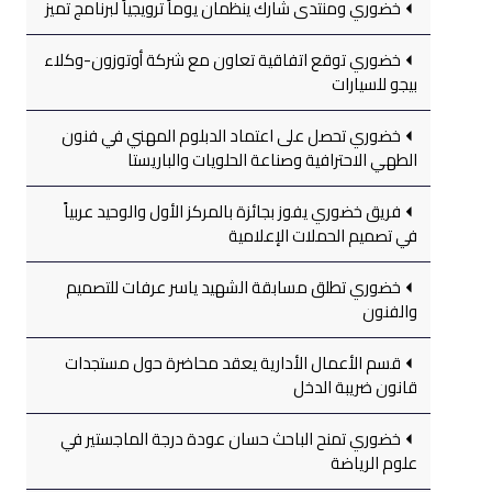
خضوري ومنتدى شارك ينظمان يوماً ترويجياً لبرنامج تميز
خضوري توقع اتفاقية تعاون مع شركة أوتوزون-وكلاء
بيجو للسيارات
خضوري تحصل على اعتماد الدبلوم المهني في فنون
الطهي الاحترافية وصناعة الحلويات والباريستا
فريق خضوري يفوز بجائزة بالمركز الأول والوحيد عربياً
في تصميم الحملات الإعلامية
خضوري تطلق مسابقة الشهيد ياسر عرفات للتصميم
والفنون
قسم الأعمال الأدارية يعقد محاضرة حول مستجدات
قانون ضريبة الدخل
خضوري تمنح الباحث حسان عودة درجة الماجستير في
علوم الرياضة