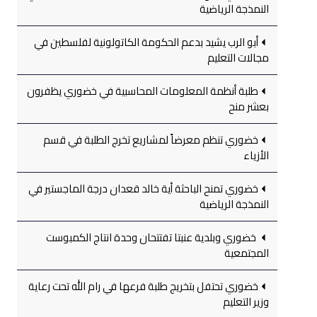
النمذجة الرياضية
أبو الرب يشيد بدعم الحكومة الكاتولونية لفلسطين في
مجالات التعليم
طلبة أنظمة المعلومات المحاسبية في خضوري يظفرون
بعشر منح
خضوري تنظم معرضاً لمشاريع تخرج الطلبة في قسم
الأزياء
خضوري تمنح الباحثة أية خالد قعدان درجة الماجستير في
النمذجة الرياضية
خضوري وبلدية عنبتا تفتتحان وحدة انتاج الكمبوست
المجتمعية
خضوري تحتفل بتخريج طلبة فرعها في رام الله تحت رعاية
وزير التعليم