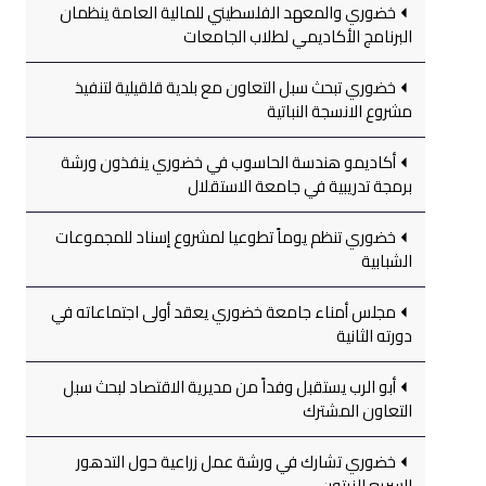
خضوري والمعهد الفلسطيني للمالية العامة ينظمان
البرنامج الأكاديمي لطلاب الجامعات
خضوري تبحث سبل التعاون مع بلدية قلقيلية لتنفيذ
مشروع الانسجة النباتية
أكاديمو هندسة الحاسوب في خضوري ينفذون ورشة
برمجة تدريبية في جامعة الاستقلال
خضوري تنظم يوماً تطوعيا لمشروع إسناد للمجموعات
الشبابية
مجلس أمناء جامعة خضوري يعقد أولى اجتماعاته في
دورته الثانية
أبو الرب يستقبل وفداً من مديرية الاقتصاد لبحث سبل
التعاون المشترك
خضوري تشارك في ورشة عمل زراعية حول التدهور
السريع للزيتون