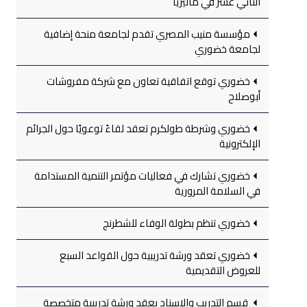
الثاني عشر في ماليزيا
مؤسسة منيب المصري تقدم لجامعة منحة إضافية
لجامعة خضوري
خضوري توقع اتفاقية تعاون مع شركة مفروشات
أبوصلاح
خضوري وشرطة طولكرم تعقد لقاءً توعويًا حول الجرائم
الإلكترونية
خضوري تشارك في فعاليات مؤتمر التنمية المستدامة
في السلامة المرورية
خضوري تنظم بطولة الوفاء للشطرنج
خضوري تعقد ورشة تدريبية حول القواعد السبع
للعروض التقديمية
قسم التدريب والإسناد يعقد ورشة تدريبية متخصصة