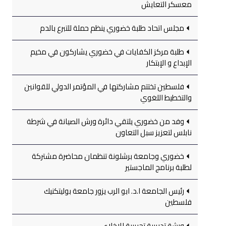
معسكر التعايش
مجلس اتحاد طلبة خضوري ينظم حملة للتبرع بالدم
طلبة مركز الكفايات في خضوري يشاركون في مخيم
الإبداع و الإبتكار
فلسطين تختتم مشاركتها في المؤتمر الدولي للقوانين
والتخطيط اللغوي
وفد من خضوري يلتقي دائرة ورش الصيانة في شرطة
نابلس لتعزيز سبل التعاون
خضوري وجامعة برشلونة تنظمان محاضرة مشتركة
لطلبة برنامج الماجستير
رئيس الجامعة ا.د. ابو الرب يزور جامعة بوليتكنيك
فلسطين
ورشة تدريبية تجريبية للإخلاء