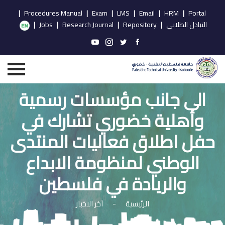
|
Procedures Manual
|
Exam
|
LMS
|
Email
|
HRM
|
Portal
التبادل الطلابي
|
Repository
|
Research Journal
|
Jobs
|
الى جانب مؤسسات رسمية
وأهلية خضوري تشارك في
حفل اطلاق فعاليات المنتدى
الوطني لمنظومة الابداع
والريادة في فلسطين
الرئيسية
-
آخر الاخبار