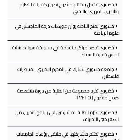
خضوري تحتفل باختتام مشروع تطوير كفايات التعليم
والتدريب المهني والتقني
خضوري تمنح الباحثة روان عويضات درجة الماجستير في
علوم الرياضة
خضوري تحصد مراكز متقدمة في مسابقة سواعد شابة
تحرس شجرة السماء
جامعة خضوري تشارك في المخيم التدريبي المناظرات
فلسطين
خضوري تخرج مجموعة من الطلبة من دورة متخصصة
ضمن مشروع TVETCQ
خضوري تكرّم الطلبة المشاركين في برنامج التدريب من
الصفر حتى الاحتراف
خضوري تختتم مشاركتها في ملتقى رؤساء الجامعات