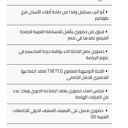
أبو الرب يستقبل وفدا من نقابة أطباء الأسنان فرع
طولكرم
فريق من خضوري يتأهل للمسابقة العربية للبرمجة
المزمع عقدها في مصر
خضوري تمنح الباحثة الاء بواقنة درجة الماجستير في
علوم الرياضة
اللجنة التوجيهية لمشروع TVETCQ تعقد اجتماعها
التحضيري للحفل الختامي
مجلس امناء خضوري يعقد اجتماعه الدوري ويتخذ عدد
من القرارات الهامة
خضوري تحصل على التصنيف التصنيف الدولي للجامعات
العربية QS