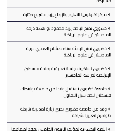
مشتركة
مركز تكنولوجيا التعليم والإبداع يزور مشروع صبّارة
خضوري تمنح الباحث يزيد محمود نواهضة درجة
الماجستير في علوم الرياضة
خضوري تمنح الباحثة سناء هشام العمري درجة
الماجستير في علوم الرياضة
خضوري تستضيف جلسة تعريفية بمنحة فلسطين
الإيرلندية لدراسة الماجستير
جامعة خضوري تستقبل وفدا من جامعة بوليتكنك
فلسطين لبحث سبل التعاون
وفد من جامعة خضوري يجري زيارة لمديرية شرطة
طولكرم لتعزيز الشراكة
اللجنة التحضيرية لمؤتمر الزيتون الخامس تعقد اجتماعها