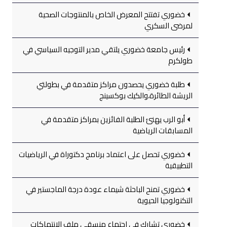
خضوري تفتتح المعرض الخاص بالمنتوجات الصحية
لمرضى السكري
رئيس جامعة خضوري يلتقي مدير التوجيه السياسي في
طولكرم
طلبة خضوري يحصدون مراكز متقدمة في بطولتي
الريشة الطائرة،والكيك بوكسينج
أبو الرب يهنئ الطلبة الفائزين بمراكز متقدمة في
المسابقات الرياضية
خضوري تحصل على اعتماد برنامج دكتوراة في الرياضيات
التطبيقية
خضوري تمنح الباحثة شيماء عودة درجة الماجستير في
التكنولوجيا الحيوية
خضوري تشارك في اجتماع منسقي ملف الانتهاكات