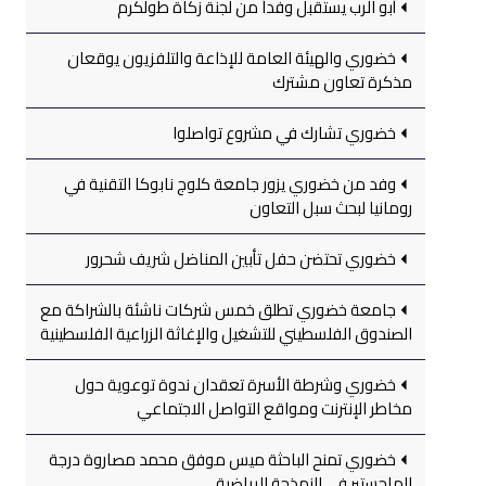
أبو الرب يستقبل وفداً من لجنة زكاة طولكرم
خضوري والهيئة العامة للإذاعة والتلفزيون يوقعان
مذكرة تعاون مشترك
خضوري تشارك في مشروع تواصلوا
وفد من خضوري يزور جامعة كلوج نابوكا التقنية في
رومانيا لبحث سبل التعاون
خضوري تحتضن حفل تأبين المناضل شريف شحرور
جامعة خضوري تطلق خمس شركات ناشئة بالشراكة مع
الصندوق الفلسطيني للتشغيل والإغاثة الزراعية الفلسطينية
خضوري وشرطة الأسرة تعقدان ندوة توعوية حول
مخاطر الإنترنت ومواقع التواصل الاجتماعي
خضوري تمنح الباحثة ميس موفق محمد مصاروة درجة
الماجستير في النمذجة الرياضية