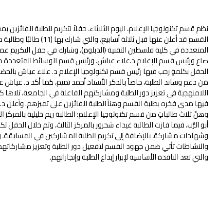
نظم قسم تكنولوجيا الإعلام، اليوم الثلاثاء، حفلاً لتكريم للطلبة الفائزين
القسم قد أعلن عنها قبل ثلاثة 
المتعددة في كلية فلسطين التقنية (الدبلوم)، وشارك في حفل التكريم عميد 
صاع ورئيس قسم الإعلام د.علاء عياش، ورئيس قسم الوسائط المتعددة د.
الحفل بكلمةٍ رحب فيها رئيس قسم تكنولوجيا الإعلام د. علاء عياش بالحض
مَن دعم وساند الطلبة، خاصاً بالذكر الأستاذ أحمد تميم، كما أكد د. عي
اللامنهجية في تعزيز دور الطلبة ومشاركتهم الفاعلة في الجامعة، تلاها كل
فيها مدى فخره بطلبة القسم وهنأ الطلبة الفائزين على تميزهم. وأعلن د.
وهنَّ ثلاث طالباتٍ من قسم تكنولوجيا الإعلام: الطالبة ريم خليلية بالمركز 
أبو الرُّب، فيما فازت الطالبة غيداء شحرور بالمركز الثالث، وتم خلال الحفل ت
وشهادات مشاركة، بالإضافة إلى تكريم الطلبة المشاركين في المسابقة. و
والنشاطات تأتي ضمن جهود القسم لتفعيل دور الطلبة وتعزيز مشاركاتهم ف
والتي تعد النافذة الأساسية لإبراز إبداع الطلبة وإنجازاتهم.