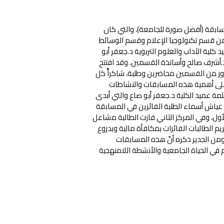
 بمسابقة (أفضل صورة للجامعة)، والتي كان
أسابيع، والتي شارك بها (11) طالبًا وطالبة من قسم تكنولوجيا الإعلام وقسم الوسائط
كلية الآداب والعلوم التربوية د.جعفر أبو
أشرف صالح وأساتذة القسمين. وقد افتتح
ور من القسمين محاضرين وطلبة، شاكراًً كل
اش على أهمية هذه المسابقات والنشاطات
مة عميد الكلية د.جعفر أبو صاع والتي أبدى
 عياش أسماء الطلبة الفائزين في المسابقة
الأول، وفي المركز الثاني فازت الطالبة مشاعل
كريم الطالبات الفائزات بمكافأة مالية وبدروع
من الجدير ذكره أنَّ هذه المسابقات
ي الحياة الجامعية والأنشطة اللامنهجية