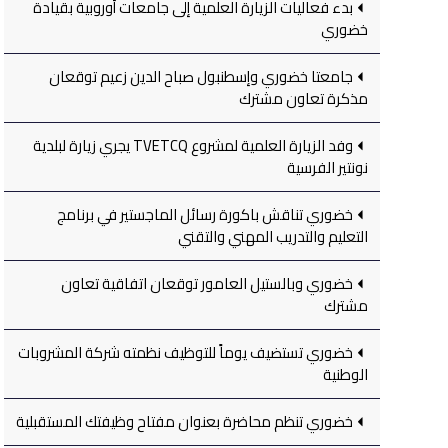
بدء فعاليات الزيارة العلمية إلى جامعات أوروبية بقيادة
خضوري
جامعتا خضوري وإسطنبول صباح الدين زعيم توقعان
مذكرة تعاون مشترك
وفد الزيارة العلمية لمشروع TVETCQ يجري زيارة لبلدية
نونتير الفرسية
خضوري تناقش باكورة رسائل الماجستير في برنامج
التعليم والتدريب المهني والتقني
خضوري وبالستيل العامور توقعان اتفاقية تعاون
مشترك
خضوري تستضيف يوماً للتوظيف نظمته شركة المشروبات
الوطنية
خضوري تنظم محاضرة بعنوان مفتاح وظيفتك المستقبلية