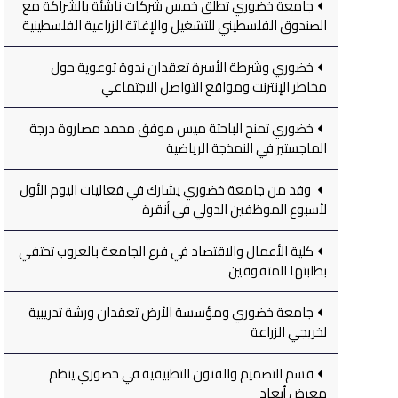
جامعة خضوري تطلق خمس شركات ناشئة بالشراكة مع
الصندوق الفلسطيني للتشغيل والإغاثة الزراعية الفلسطينية
خضوري وشرطة الأسرة تعقدان ندوة توعوية حول
مخاطر الإنترنت ومواقع التواصل الاجتماعي
خضوري تمنح الباحثة ميس موفق محمد مصاروة درجة
الماجستير في النمذجة الرياضية
وفد من جامعة خضوري يشارك في فعاليات اليوم الأول
لأسبوع الموظفين الدولي في أنقرة
كلية الأعمال والاقتصاد في فرع الجامعة بالعروب تحتفي
بطلبتها المتفوقين
جامعة خضوري ومؤسسة الأرض تعقدان ورشة تدريبية
لخريجي الزراعة
قسم التصميم والفنون التطبيقية في خضوري ينظم
معرض أبعاد