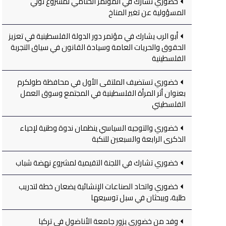
خضوري تشارك في المؤتمر الختامي لمشروع تولي
المسؤولية عن تغير المناخ
أبو الرب يشارك في مؤتمر دور الدولة الفلسطينية في تعزيز
الحقوق والحريات العامة وسيادة القانون في سياق التجربة
الفلسطينية
خضوري تستضيف الملتقى الأول في محافظة طولكرم
بعنوان أثر المرأة الفلسطينية في المجتمع وسوق العمل
الفلسطيني
خضوري والتوجيه السياسي ينظمان ندوة وطنية لإحياء
الذكرى الرابعة والسبعين للنكبة
خضوري تشارك في اللجنة التقيمية لمشروع نهضة شباب
خضوري واتحاد الصناعات الإنشائية يضعان خطة لتدريب
طلبة، ويبحثان في سبل توسيعها
وفد من خضوري يزور جامعة الأناضول في تركيا