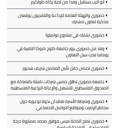
أبو الرب يستقبل وفداً من لجنة زكاة طولكرم
خضوري والهيئة العامة للإذاعة والتلفزيون يوقعان
مذكرة تعاون مشترك
خضوري تشارك في مشروع تواصلوا
وفد من خضوري يزور جامعة كلوج نابوكا التقنية في
رومانيا لبحث سبل التعاون
خضوري تحتضن حفل تأبين المناضل شريف شحرور
جامعة خضوري تطلق خمس شركات ناشئة بالشراكة مع
الصندوق الفلسطيني للتشغيل والإغاثة الزراعية الفلسطينية
خضوري وشرطة الأسرة تعقدان ندوة توعوية حول
مخاطر الإنترنت ومواقع التواصل الاجتماعي
خضوري تمنح الباحثة ميس موفق محمد مصاروة درجة
الماجستير في النمذجة الرياضية