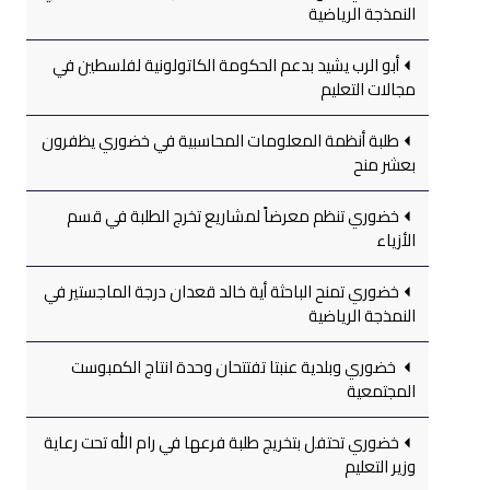
النمذجة الرياضية
أبو الرب يشيد بدعم الحكومة الكاتولونية لفلسطين في
مجالات التعليم
طلبة أنظمة المعلومات المحاسبية في خضوري يظفرون
بعشر منح
خضوري تنظم معرضاً لمشاريع تخرج الطلبة في قسم
الأزياء
خضوري تمنح الباحثة أية خالد قعدان درجة الماجستير في
النمذجة الرياضية
خضوري وبلدية عنبتا تفتتحان وحدة انتاج الكمبوست
المجتمعية
خضوري تحتفل بتخريج طلبة فرعها في رام الله تحت رعاية
وزير التعليم