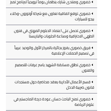
خضوري ومنتدى شارك ينظمان يوماً ترويجياً لبرنامج تميز
خضوري توقع اتفاقية تعاون مع شركة أوتوزون-وكلاء
بيجو للسيارات
خضوري تحصل على اعتماد الدبلوم المهني في فنون
الطهي الاحترافية وصناعة الحلويات والباريستا
فريق خضوري يفوز بجائزة بالمركز الأول والوحيد عربياً
في تصميم الحملات الإعلامية
خضوري تطلق مسابقة الشهيد ياسر عرفات للتصميم
والفنون
قسم الأعمال الأدارية يعقد محاضرة حول مستجدات
قانون ضريبة الدخل
خضوري تمنح الباحث حسان عودة درجة الماجستير في
علوم الرياضة