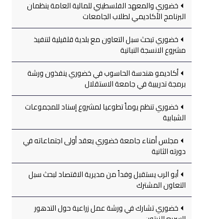
خضوري والمعهد الفلسطيني للمالية العامة ينظمان
البرنامج الأكاديمي لطلاب الجامعات
خضوري تبحث سبل التعاون مع بلدية قلقيلية لتنفيذ
مشروع الانسجة النباتية
أكاديمو هندسة الحاسوب في خضوري ينفذون ورشة
برمجة تدريبية في جامعة الاستقلال
خضوري تنظم يوماً تطوعيا لمشروع إسناد للمجموعات
الشبابية
مجلس أمناء جامعة خضوري يعقد أولى اجتماعاته في
دورته الثانية
أبو الرب يستقبل وفداً من مديرية الاقتصاد لبحث سبل
التعاون المشترك
خضوري تشارك في ورشة عمل زراعية حول التدهور
السريع للزيتون