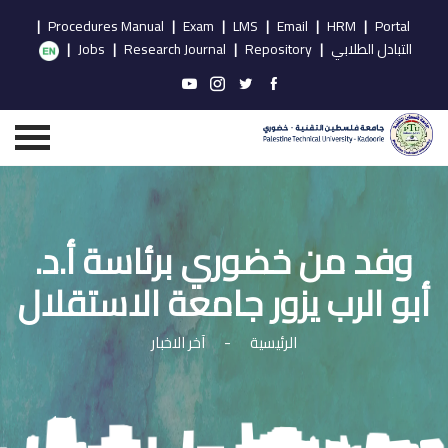
|
Procedures Manual
|
Exam
|
LMS
|
Email
|
HRM
|
Portal
التبادل الطلابي
|
Repository
|
Research Journal
|
Jobs
|
وفد من خضوري برئاسة أ.د.
أبو الرب يزور جامعة الاستقلال
الرئيسية
-
آخر الاخبار