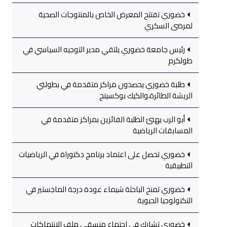
خضوري تفتتح المعرض الخاص بالمنتوجات الصحية
لمرضى السكري
رئيس جامعة خضوري يلتقي مدير التوجيه السياسي في
طولكرم
طلبة خضوري يحصدون مراكز متقدمة في بطولتي
الريشة الطائرة،والكيك بوكسينج
أبو الرب يهنئ الطلبة الفائزين بمراكز متقدمة في
المسابقات الرياضية
خضوري تحصل على اعتماد برنامج دكتوراة في الرياضيات
التطبيقية
خضوري تمنح الباحثة شيماء عودة درجة الماجستير في
التكنولوجيا الحيوية
خضوري تشارك في اجتماع منسقي ملف الانتهاكات