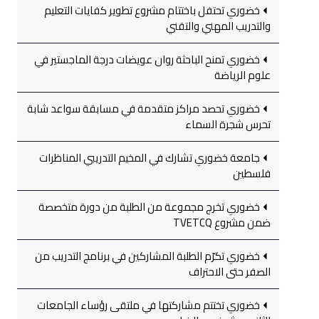
خضوري تحتفل باختتام مشروع تطوير كفايات التعليم
والتدريب المهني والتقني
خضوري تمنح الباحثة روان عويضات درجة الماجستير في
علوم الرياضة
خضوري تحصد مراكز متقدمة في مسابقة سواعد شابة
تحرس شجرة السماء
جامعة خضوري تشارك في المخيم التدريبي المناظرات
فلسطين
خضوري تخرج مجموعة من الطلبة من دورة متخصصة
ضمن مشروع TVETCQ
خضوري تكرّم الطلبة المشاركين في برنامج التدريب من
الصفر حتى الاحتراف
خضوري تختتم مشاركتها في ملتقى رؤساء الجامعات