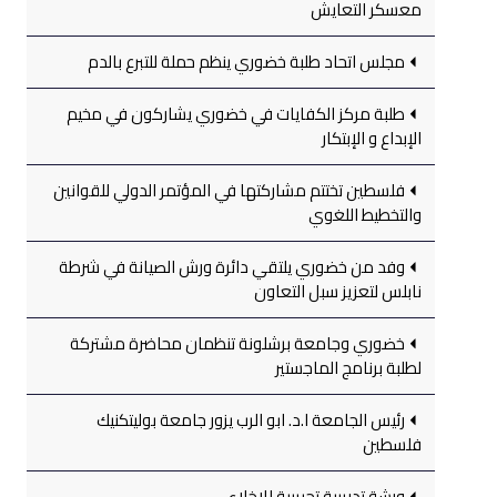
معسكر التعايش
مجلس اتحاد طلبة خضوري ينظم حملة للتبرع بالدم
طلبة مركز الكفايات في خضوري يشاركون في مخيم
الإبداع و الإبتكار
فلسطين تختتم مشاركتها في المؤتمر الدولي للقوانين
والتخطيط اللغوي
وفد من خضوري يلتقي دائرة ورش الصيانة في شرطة
نابلس لتعزيز سبل التعاون
خضوري وجامعة برشلونة تنظمان محاضرة مشتركة
لطلبة برنامج الماجستير
رئيس الجامعة ا.د. ابو الرب يزور جامعة بوليتكنيك
فلسطين
ورشة تدريبية تجريبية للإخلاء