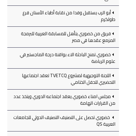
أبو الرب يستقبل وفدا من نقابة أطباء الأسنان فرع
طولكرم
فريق من خضوري يتأهل للمسابقة العربية للبرمجة
المزمع عقدها في مصر
خضوري تمنح الباحثة الاء بواقنة درجة الماجستير في
علوم الرياضة
اللجنة التوجيهية لمشروع TVETCQ تعقد اجتماعها
التحضيري للحفل الختامي
مجلس امناء خضوري يعقد اجتماعه الدوري ويتخذ عدد
من القرارات الهامة
خضوري تحصل على التصنيف التصنيف الدولي للجامعات
العربية QS