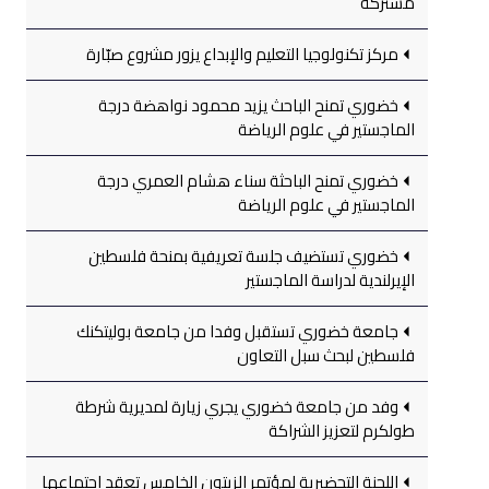
مشتركة
مركز تكنولوجيا التعليم والإبداع يزور مشروع صبّارة
خضوري تمنح الباحث يزيد محمود نواهضة درجة
الماجستير في علوم الرياضة
خضوري تمنح الباحثة سناء هشام العمري درجة
الماجستير في علوم الرياضة
خضوري تستضيف جلسة تعريفية بمنحة فلسطين
الإيرلندية لدراسة الماجستير
جامعة خضوري تستقبل وفدا من جامعة بوليتكنك
فلسطين لبحث سبل التعاون
وفد من جامعة خضوري يجري زيارة لمديرية شرطة
طولكرم لتعزيز الشراكة
اللجنة التحضيرية لمؤتمر الزيتون الخامس تعقد اجتماعها