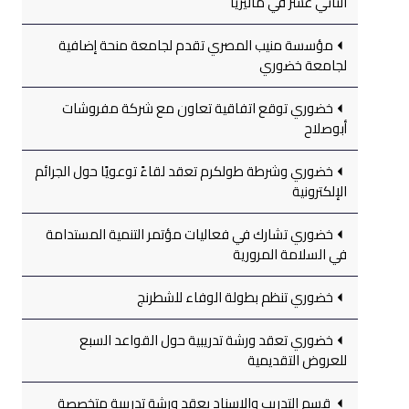
الثاني عشر في ماليزيا
مؤسسة منيب المصري تقدم لجامعة منحة إضافية
لجامعة خضوري
خضوري توقع اتفاقية تعاون مع شركة مفروشات
أبوصلاح
خضوري وشرطة طولكرم تعقد لقاءً توعويًا حول الجرائم
الإلكترونية
خضوري تشارك في فعاليات مؤتمر التنمية المستدامة
في السلامة المرورية
خضوري تنظم بطولة الوفاء للشطرنج
خضوري تعقد ورشة تدريبية حول القواعد السبع
للعروض التقديمية
قسم التدريب والإسناد يعقد ورشة تدريبية متخصصة