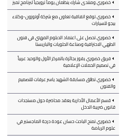
خضوري ومنتدى شارك ينظمان يوماً ترويجياً لبرنامج تميز
خضوري توقع اتفاقية تعاون مع شركة أوتوزون-وكلاء
بيجو للسيارات
خضوري تحصل على اعتماد الدبلوم المهني في فنون
الطهي الاحترافية وصناعة الحلويات والباريستا
فريق خضوري يفوز بجائزة بالمركز الأول والوحيد عربياً
في تصميم الحملات الإعلامية
خضوري تطلق مسابقة الشهيد ياسر عرفات للتصميم
والفنون
قسم الأعمال الأدارية يعقد محاضرة حول مستجدات
قانون ضريبة الدخل
خضوري تمنح الباحث حسان عودة درجة الماجستير في
علوم الرياضة