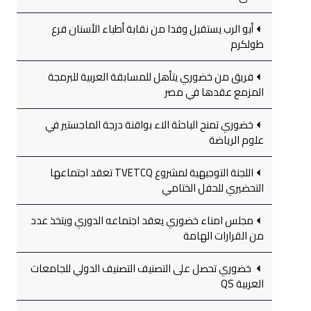
أبو الرب يستقبل وفدا من نقابة أطباء الأسنان فرع
طولكرم
فريق من خضوري يتأهل للمسابقة العربية للبرمجة
المزمع عقدها في مصر
خضوري تمنح الباحثة الاء بواقنة درجة الماجستير في
علوم الرياضة
اللجنة التوجيهية لمشروع TVETCQ تعقد اجتماعها
التحضيري للحفل الختامي
مجلس امناء خضوري يعقد اجتماعه الدوري ويتخذ عدد
من القرارات الهامة
خضوري تحصل على التصنيف التصنيف الدولي للجامعات
العربية QS