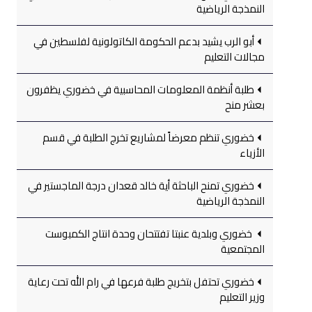
النمذجة الرياضية
أبو الرب يشيد بدعم الحكومة الكاتولونية لفلسطين في
مجالات التعليم
طلبة أنظمة المعلومات المحاسبية في خضوري يظفرون
بعشر منح
خضوري تنظم معرضاً لمشاريع تخرج الطلبة في قسم
الأزياء
خضوري تمنح الباحثة أية خالد قعدان درجة الماجستير في
النمذجة الرياضية
خضوري وبلدية عنبتا تفتتحان وحدة انتاج الكمبوست
المجتمعية
خضوري تحتفل بتخريج طلبة فرعها في رام الله تحت رعاية
وزير التعليم