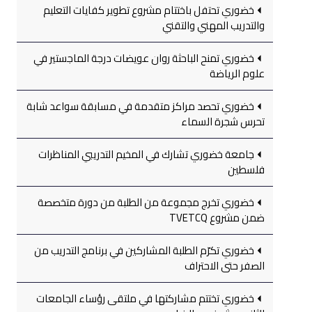
خضوري تحتفل باختتام مشروع تطوير كفايات التعليم
والتدريب المهني والتقني
خضوري تمنح الباحثة روان عويضات درجة الماجستير في
علوم الرياضة
خضوري تحصد مراكز متقدمة في مسابقة سواعد شابة
تحرس شجرة السماء
جامعة خضوري تشارك في المخيم التدريبي المناظرات
فلسطين
خضوري تخرج مجموعة من الطلبة من دورة متخصصة
ضمن مشروع TVETCQ
خضوري تكرّم الطلبة المشاركين في برنامج التدريب من
الصفر حتى الاحتراف
خضوري تختتم مشاركتها في ملتقى رؤساء الجامعات