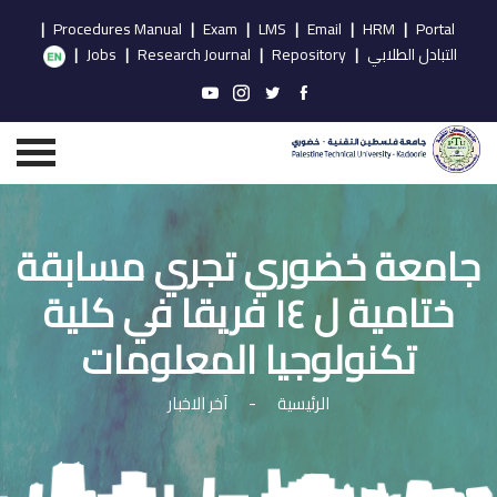
|
Procedures Manual
|
Exam
|
LMS
|
Email
|
HRM
|
Portal
التبادل الطلابي
|
Repository
|
Research Journal
|
Jobs
|
جامعة خضوري تجري مسابقة
ختامية ل ١٤ فريقا في كلية
تكنولوجيا المعلومات
الرئيسية
-
آخر الاخبار