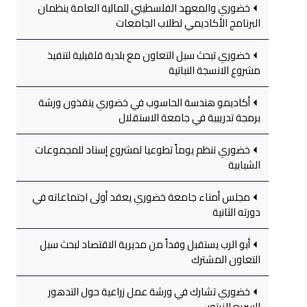
خضوري والمعهد الفلسطيني للمالية العامة ينظمان
البرنامج الأكاديمي لطلاب الجامعات
خضوري تبحث سبل التعاون مع بلدية قلقيلية لتنفيذ
مشروع الانسجة النباتية
أكاديمو هندسة الحاسوب في خضوري ينفذون ورشة
برمجة تدريبية في جامعة الاستقلال
خضوري تنظم يوماً تطوعيا لمشروع إسناد للمجموعات
الشبابية
مجلس أمناء جامعة خضوري يعقد أولى اجتماعاته في
دورته الثانية
أبو الرب يستقبل وفداً من مديرية الاقتصاد لبحث سبل
التعاون المشترك
خضوري تشارك في ورشة عمل زراعية حول التدهور
السريع للزيتون