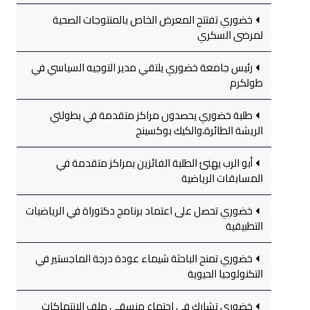
خضوري تفتتح المعرض الخاص بالمنتوجات الصحية
لمرضى السكري
رئيس جامعة خضوري يلتقي مدير التوجيه السياسي في
طولكرم
طلبة خضوري يحصدون مراكز متقدمة في بطولتي
الريشة الطائرة،والكيك بوكسينج
أبو الرب يهنئ الطلبة الفائزين بمراكز متقدمة في
المسابقات الرياضية
خضوري تحصل على اعتماد برنامج دكتوراة في الرياضيات
التطبيقية
خضوري تمنح الباحثة شيماء عودة درجة الماجستير في
التكنولوجيا الحيوية
خضوري تشارك في اجتماع منسقي ملف الانتهاكات