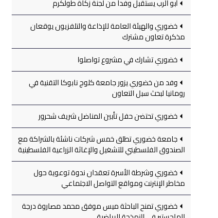
أبو الرب يستقبل وفداً من لجنة زكاة طولكرم
خضوري والهيئة العامة للإذاعة والتلفزيون يوقعان
مذكرة تعاون مشترك
خضوري تشارك في مشروع تواصلوا
وفد من خضوري يزور جامعة كلوج نابوكا التقنية في
رومانيا لبحث سبل التعاون
خضوري تحتضن حفل تأبين المناضل شريف شحرور
جامعة خضوري تطلق خمس شركات ناشئة بالشراكة مع
الصندوق الفلسطيني للتشغيل والإغاثة الزراعية الفلسطينية
خضوري وشرطة الأسرة تعقدان ندوة توعوية حول
مخاطر الإنترنت ومواقع التواصل الاجتماعي
خضوري تمنح الباحثة ميس موفق محمد مصاروة درجة
الماجستير في النمذجة الرياضية