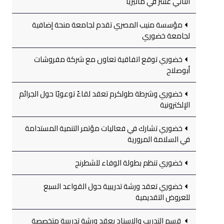
الثاني عشر في ماليزيا
مؤسسة منيب المصري تقدم لجامعة منحة إضافية
لجامعة خضوري
خضوري توقع اتفاقية تعاون مع شركة مفروشات
أبوصلاح
خضوري وشرطة طولكرم تعقد لقاءً توعويًا حول الجرائم
الإلكترونية
خضوري تشارك في فعاليات مؤتمر التنمية المستدامة
في السلامة المرورية
خضوري تنظم بطولة الوفاء للشطرنج
خضوري تعقد ورشة تدريبية حول القواعد السبع
للعروض التقديمية
قسم التدريب والإسناد يعقد ورشة تدريبية متخصصة