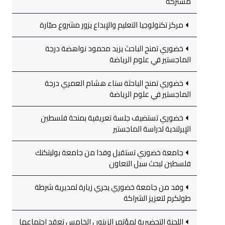
مشتركة
مركز تكنولوجيا التعليم والإبداع يزور مشروع صبّارة
خضوري تمنح الباحث يزيد محمود نواهضة درجة
الماجستير في علوم الرياضة
خضوري تمنح الباحثة سناء هشام العمري درجة
الماجستير في علوم الرياضة
خضوري تستضيف جلسة تعريفية بمنحة فلسطين
الإيرلندية لدراسة الماجستير
جامعة خضوري تستقبل وفدا من جامعة بوليتكنك
فلسطين لبحث سبل التعاون
وفد من جامعة خضوري يجري زيارة لمديرية شرطة
طولكرم لتعزيز الشراكة
اللجنة التحضيرية لمؤتمر الزيتون الخامس تعقد اجتماعها