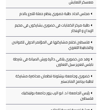
معسكر التعايش
مجلس اتحاد طلبة خضوري ينظم حملة للتبرع بالدم
طلبة مركز الكفايات في خضوري يشاركون في مخيم
الإبداع و الإبتكار
فلسطين تختتم مشاركتها في المؤتمر الدولي للقوانين
والتخطيط اللغوي
وفد من خضوري يلتقي دائرة ورش الصيانة في شرطة
نابلس لتعزيز سبل التعاون
خضوري وجامعة برشلونة تنظمان محاضرة مشتركة
لطلبة برنامج الماجستير
رئيس الجامعة ا.د. ابو الرب يزور جامعة بوليتكنيك
فلسطين
ورشة تدريبية تجريبية للإخلاء