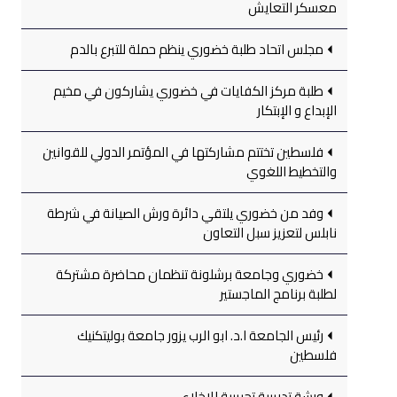
معسكر التعايش
مجلس اتحاد طلبة خضوري ينظم حملة للتبرع بالدم
طلبة مركز الكفايات في خضوري يشاركون في مخيم
الإبداع و الإبتكار
فلسطين تختتم مشاركتها في المؤتمر الدولي للقوانين
والتخطيط اللغوي
وفد من خضوري يلتقي دائرة ورش الصيانة في شرطة
نابلس لتعزيز سبل التعاون
خضوري وجامعة برشلونة تنظمان محاضرة مشتركة
لطلبة برنامج الماجستير
رئيس الجامعة ا.د. ابو الرب يزور جامعة بوليتكنيك
فلسطين
ورشة تدريبية تجريبية للإخلاء