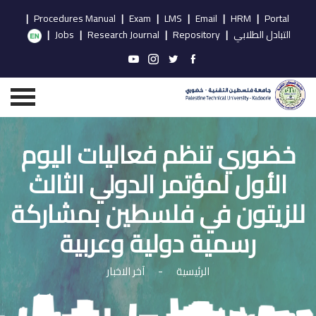
|
Procedures Manual
|
Exam
|
LMS
|
Email
|
HRM
|
Portal
التبادل الطلابي
|
Repository
|
Research Journal
|
Jobs
|
خضوري تنظم فعاليات اليوم
الأول لمؤتمر الدولي الثالث
للزيتون في فلسطين بمشاركة
رسمية دولية وعربية
الرئيسية
-
آخر الاخبار