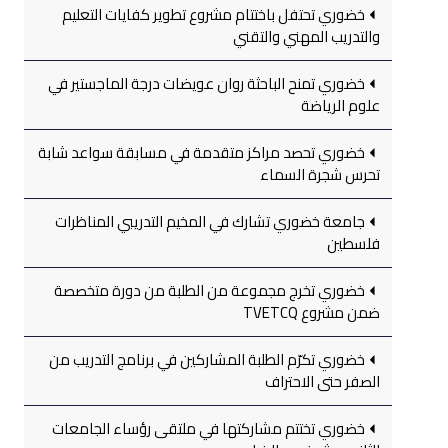
خضوري تحتفل باختتام مشروع تطوير كفايات التعليم
والتدريب المهني والتقني
خضوري تمنح الباحثة روان عويضات درجة الماجستير في
علوم الرياضة
خضوري تحصد مراكز متقدمة في مسابقة سواعد شابة
تحرس شجرة السماء
جامعة خضوري تشارك في المخيم التدريبي المناظرات
فلسطين
خضوري تخرج مجموعة من الطلبة من دورة متخصصة
ضمن مشروع TVETCQ
خضوري تكرّم الطلبة المشاركين في برنامج التدريب من
الصفر حتى الاحتراف
خضوري تختتم مشاركتها في ملتقى رؤساء الجامعات