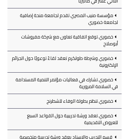
الثاني عشر في ماليزيا
مؤسسة منيب المصري تقدم لجامعة منحة إضافية
لجامعة خضوري
خضوري توقع اتفاقية تعاون مع شركة مفروشات
أبوصلاح
خضوري وشرطة طولكرم تعقد لقاءً توعويًا حول الجرائم
الإلكترونية
خضوري تشارك في فعاليات مؤتمر التنمية المستدامة
في السلامة المرورية
خضوري تنظم بطولة الوفاء للشطرنج
خضوري تعقد ورشة تدريبية حول القواعد السبع
للعروض التقديمية
قسم التدريب والإسناد يعقد ورشة تدريبية متخصصة