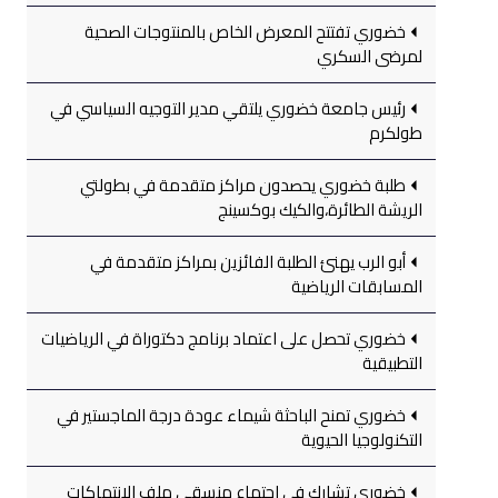
خضوري تفتتح المعرض الخاص بالمنتوجات الصحية
لمرضى السكري
رئيس جامعة خضوري يلتقي مدير التوجيه السياسي في
طولكرم
طلبة خضوري يحصدون مراكز متقدمة في بطولتي
الريشة الطائرة،والكيك بوكسينج
أبو الرب يهنئ الطلبة الفائزين بمراكز متقدمة في
المسابقات الرياضية
خضوري تحصل على اعتماد برنامج دكتوراة في الرياضيات
التطبيقية
خضوري تمنح الباحثة شيماء عودة درجة الماجستير في
التكنولوجيا الحيوية
خضوري تشارك في اجتماع منسقي ملف الانتهاكات