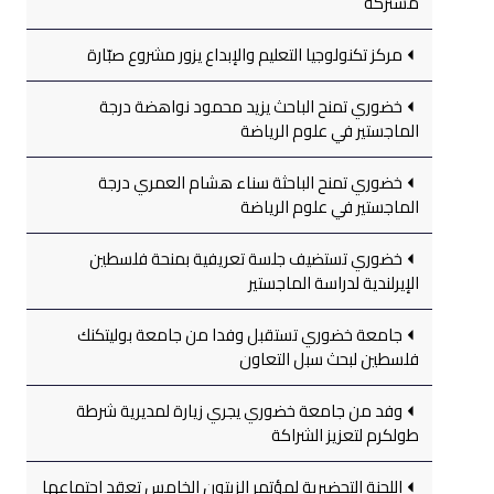
مشتركة
مركز تكنولوجيا التعليم والإبداع يزور مشروع صبّارة
خضوري تمنح الباحث يزيد محمود نواهضة درجة
الماجستير في علوم الرياضة
خضوري تمنح الباحثة سناء هشام العمري درجة
الماجستير في علوم الرياضة
خضوري تستضيف جلسة تعريفية بمنحة فلسطين
الإيرلندية لدراسة الماجستير
جامعة خضوري تستقبل وفدا من جامعة بوليتكنك
فلسطين لبحث سبل التعاون
وفد من جامعة خضوري يجري زيارة لمديرية شرطة
طولكرم لتعزيز الشراكة
اللجنة التحضيرية لمؤتمر الزيتون الخامس تعقد اجتماعها