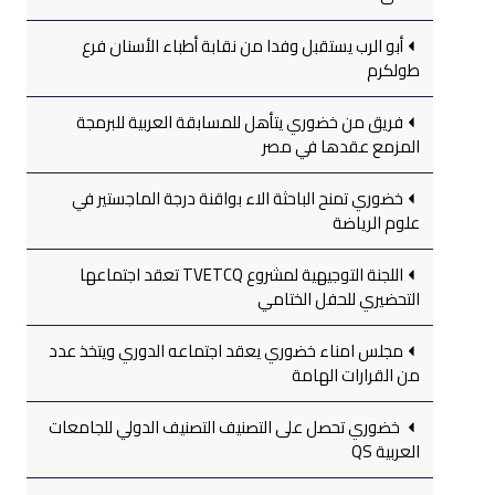
أبو الرب يستقبل وفدا من نقابة أطباء الأسنان فرع
طولكرم
فريق من خضوري يتأهل للمسابقة العربية للبرمجة
المزمع عقدها في مصر
خضوري تمنح الباحثة الاء بواقنة درجة الماجستير في
علوم الرياضة
اللجنة التوجيهية لمشروع TVETCQ تعقد اجتماعها
التحضيري للحفل الختامي
مجلس امناء خضوري يعقد اجتماعه الدوري ويتخذ عدد
من القرارات الهامة
خضوري تحصل على التصنيف التصنيف الدولي للجامعات
العربية QS