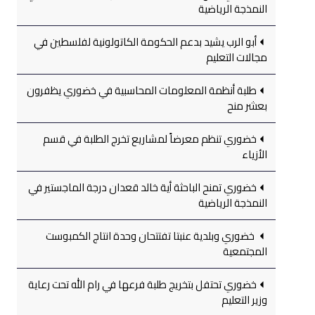
النمذجة الرياضية
أبو الرب يشيد بدعم الحكومة الكاتولونية لفلسطين في
مجالات التعليم
طلبة أنظمة المعلومات المحاسبية في خضوري يظفرون
بعشر منح
خضوري تنظم معرضاً لمشاريع تخرج الطلبة في قسم
الأزياء
خضوري تمنح الباحثة أية خالد قعدان درجة الماجستير في
النمذجة الرياضية
خضوري وبلدية عنبتا تفتتحان وحدة انتاج الكمبوست
المجتمعية
خضوري تحتفل بتخريج طلبة فرعها في رام الله تحت رعاية
وزير التعليم