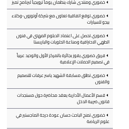
خضوري ومنتدى شارك ينظمان يوماً ترويجياً لبرنامج تميز
خضوري توقع اتفاقية تعاون مع شركة أوتوزون-وكلاء
بيجو للسيارات
خضوري تحصل على اعتماد الدبلوم المهني في فنون
الطهي الاحترافية وصناعة الحلويات والباريستا
فريق خضوري يفوز بجائزة بالمركز الأول والوحيد عربياً
في تصميم الحملات الإعلامية
خضوري تطلق مسابقة الشهيد ياسر عرفات للتصميم
والفنون
قسم الأعمال الأدارية يعقد محاضرة حول مستجدات
قانون ضريبة الدخل
خضوري تمنح الباحث حسان عودة درجة الماجستير في
علوم الرياضة