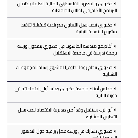
خضوري والمعهد الفلسطيني للمالية العامة ينظمان
البرنامج الأكاديمي لطلاب الجامعات
خضوري تبحث سبل التعاون مع بلدية قلقيلية لتنفيذ
مشروع الانسجة النباتية
أكاديمو هندسة الحاسوب في خضوري ينفذون ورشة
برمجة تدريبية في جامعة الاستقلال
خضوري تنظم يوماً تطوعيا لمشروع إسناد للمجموعات
الشبابية
مجلس أمناء جامعة خضوري يعقد أولى اجتماعاته في
دورته الثانية
أبو الرب يستقبل وفداً من مديرية الاقتصاد لبحث سبل
التعاون المشترك
خضوري تشارك في ورشة عمل زراعية حول التدهور
السريع للزيتون