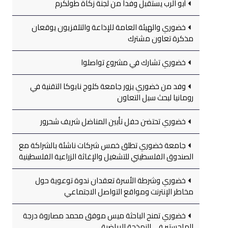
أبو الرب يستقبل وفداً من لجنة زكاة طولكرم
خضوري والهيئة العامة للإذاعة والتلفزيون يوقعان
مذكرة تعاون مشترك
خضوري تشارك في مشروع تواصلوا
وفد من خضوري يزور جامعة كلوج نابوكا التقنية في
رومانيا لبحث سبل التعاون
خضوري تحتضن حفل تأبين المناضل شريف شحرور
جامعة خضوري تطلق خمس شركات ناشئة بالشراكة مع
الصندوق الفلسطيني للتشغيل والإغاثة الزراعية الفلسطينية
خضوري وشرطة الأسرة تعقدان ندوة توعوية حول
مخاطر الإنترنت ومواقع التواصل الاجتماعي
خضوري تمنح الباحثة ميس موفق محمد مصاروة درجة
الماجستير في النمذجة الرياضية