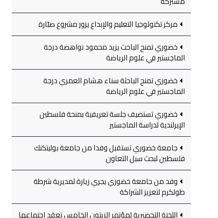
مشتركة
مركز تكنولوجيا التعليم والإبداع يزور مشروع صبّارة
خضوري تمنح الباحث يزيد محمود نواهضة درجة
الماجستير في علوم الرياضة
خضوري تمنح الباحثة سناء هشام العمري درجة
الماجستير في علوم الرياضة
خضوري تستضيف جلسة تعريفية بمنحة فلسطين
الإيرلندية لدراسة الماجستير
جامعة خضوري تستقبل وفدا من جامعة بوليتكنك
فلسطين لبحث سبل التعاون
وفد من جامعة خضوري يجري زيارة لمديرية شرطة
طولكرم لتعزيز الشراكة
اللجنة التحضيرية لمؤتمر الزيتون الخامس تعقد اجتماعها