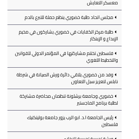
معسكر التعايش
مجلس اتحاد طلبة خضوري ينظم حملة للتبرع بالدم
طلبة مركز الكفايات في خضوري يشاركون في مخيم
الإبداع و الإبتكار
فلسطين تختتم مشاركتها في المؤتمر الدولي للقوانين
والتخطيط اللغوي
وفد من خضوري يلتقي دائرة ورش الصيانة في شرطة
نابلس لتعزيز سبل التعاون
خضوري وجامعة برشلونة تنظمان محاضرة مشتركة
لطلبة برنامج الماجستير
رئيس الجامعة ا.د. ابو الرب يزور جامعة بوليتكنيك
فلسطين
ورشة تدريبية تجريبية للإخلاء