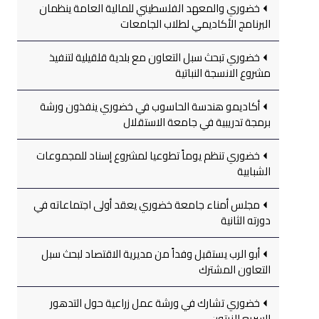
خضوري والمعهد الفلسطيني للمالية العامة ينظمان
البرنامج الأكاديمي لطلاب الجامعات
خضوري تبحث سبل التعاون مع بلدية قلقيلية لتنفيذ
مشروع الانسجة النباتية
أكاديمو هندسة الحاسوب في خضوري ينفذون ورشة
برمجة تدريبية في جامعة الاستقلال
خضوري تنظم يوماً تطوعيا لمشروع إسناد للمجموعات
الشبابية
مجلس أمناء جامعة خضوري يعقد أولى اجتماعاته في
دورته الثانية
أبو الرب يستقبل وفداً من مديرية الاقتصاد لبحث سبل
التعاون المشترك
خضوري تشارك في ورشة عمل زراعية حول التدهور
السريع للزيتون