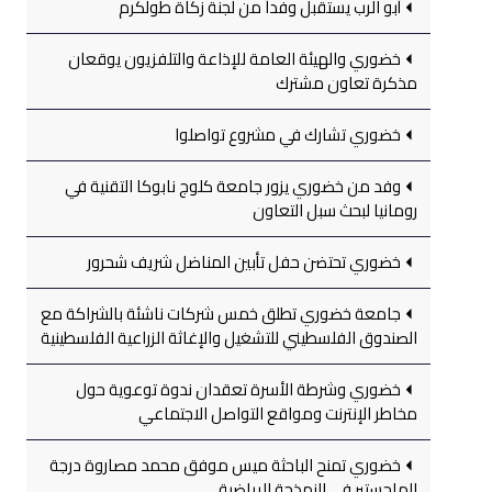
أبو الرب يستقبل وفداً من لجنة زكاة طولكرم
خضوري والهيئة العامة للإذاعة والتلفزيون يوقعان
مذكرة تعاون مشترك
خضوري تشارك في مشروع تواصلوا
وفد من خضوري يزور جامعة كلوج نابوكا التقنية في
رومانيا لبحث سبل التعاون
خضوري تحتضن حفل تأبين المناضل شريف شحرور
جامعة خضوري تطلق خمس شركات ناشئة بالشراكة مع
الصندوق الفلسطيني للتشغيل والإغاثة الزراعية الفلسطينية
خضوري وشرطة الأسرة تعقدان ندوة توعوية حول
مخاطر الإنترنت ومواقع التواصل الاجتماعي
خضوري تمنح الباحثة ميس موفق محمد مصاروة درجة
الماجستير في النمذجة الرياضية