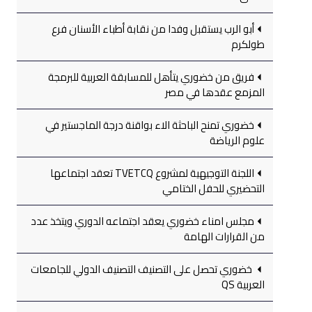
أبو الرب يستقبل وفدا من نقابة أطباء الأسنان فرع
طولكرم
فريق من خضوري يتأهل للمسابقة العربية للبرمجة
المزمع عقدها في مصر
خضوري تمنح الباحثة الاء بواقنة درجة الماجستير في
علوم الرياضة
اللجنة التوجيهية لمشروع TVETCQ تعقد اجتماعها
التحضيري للحفل الختامي
مجلس امناء خضوري يعقد اجتماعه الدوري ويتخذ عدد
من القرارات الهامة
خضوري تحصل على التصنيف التصنيف الدولي للجامعات
العربية QS