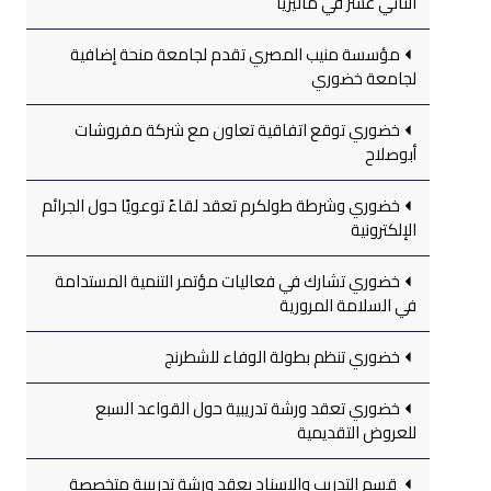
الثاني عشر في ماليزيا
مؤسسة منيب المصري تقدم لجامعة منحة إضافية
لجامعة خضوري
خضوري توقع اتفاقية تعاون مع شركة مفروشات
أبوصلاح
خضوري وشرطة طولكرم تعقد لقاءً توعويًا حول الجرائم
الإلكترونية
خضوري تشارك في فعاليات مؤتمر التنمية المستدامة
في السلامة المرورية
خضوري تنظم بطولة الوفاء للشطرنج
خضوري تعقد ورشة تدريبية حول القواعد السبع
للعروض التقديمية
قسم التدريب والإسناد يعقد ورشة تدريبية متخصصة