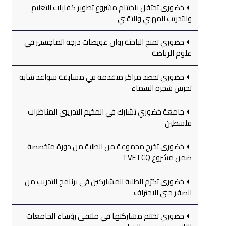
خضوري تحتفل باختتام مشروع تطوير كفايات التعليم
والتدريب المهني والتقني
خضوري تمنح الباحثة روان عويضات درجة الماجستير في
علوم الرياضة
خضوري تحصد مراكز متقدمة في مسابقة سواعد شابة
تحرس شجرة السماء
جامعة خضوري تشارك في المخيم التدريبي المناظرات
فلسطين
خضوري تخرج مجموعة من الطلبة من دورة متخصصة
ضمن مشروع TVETCQ
خضوري تكرّم الطلبة المشاركين في برنامج التدريب من
الصفر حتى الاحتراف
خضوري تختتم مشاركتها في ملتقى رؤساء الجامعات