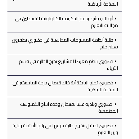
النمذجة الرياضية
أبو الرب يشيد بدعم الحكومة الكاتولونية لفلسطين في
مجالات التعليم
طلبة أنظمة المعلومات المحاسبية في خضوري يظفرون
بعشر منح
خضوري تنظم معرضاً لمشاريع تخرج الطلبة في قسم
الأزياء
خضوري تمنح الباحثة أية خالد قعدان درجة الماجستير في
النمذجة الرياضية
خضوري وبلدية عنبتا تفتتحان وحدة انتاج الكمبوست
المجتمعية
خضوري تحتفل بتخريج طلبة فرعها في رام الله تحت رعاية
وزير التعليم