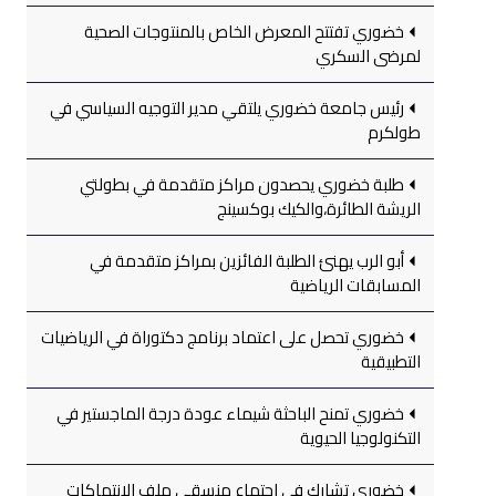
خضوري تفتتح المعرض الخاص بالمنتوجات الصحية
لمرضى السكري
رئيس جامعة خضوري يلتقي مدير التوجيه السياسي في
طولكرم
طلبة خضوري يحصدون مراكز متقدمة في بطولتي
الريشة الطائرة،والكيك بوكسينج
أبو الرب يهنئ الطلبة الفائزين بمراكز متقدمة في
المسابقات الرياضية
خضوري تحصل على اعتماد برنامج دكتوراة في الرياضيات
التطبيقية
خضوري تمنح الباحثة شيماء عودة درجة الماجستير في
التكنولوجيا الحيوية
خضوري تشارك في اجتماع منسقي ملف الانتهاكات