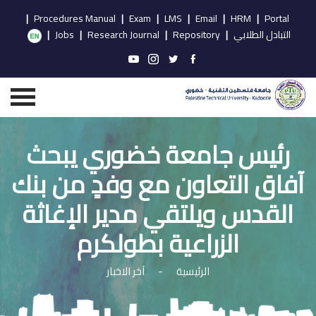
|
Procedures Manual
|
Exam
|
LMS
|
Email
|
HRM
|
Portal
التبادل الطلابي
|
Repository
|
Research Journal
|
Jobs
|
رئيس جامعة خضوري يبحث
آفاق التعاون مع وفدٍ من بنك
القدس ويلتقي مدير الإغاثة
الزراعية بطولكرم
الرئيسية
-
آخر الاخبار