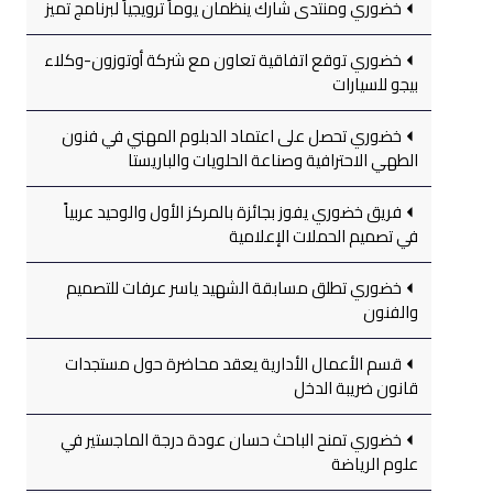
خضوري ومنتدى شارك ينظمان يوماً ترويجياً لبرنامج تميز
خضوري توقع اتفاقية تعاون مع شركة أوتوزون-وكلاء
بيجو للسيارات
خضوري تحصل على اعتماد الدبلوم المهني في فنون
الطهي الاحترافية وصناعة الحلويات والباريستا
فريق خضوري يفوز بجائزة بالمركز الأول والوحيد عربياً
في تصميم الحملات الإعلامية
خضوري تطلق مسابقة الشهيد ياسر عرفات للتصميم
والفنون
قسم الأعمال الأدارية يعقد محاضرة حول مستجدات
قانون ضريبة الدخل
خضوري تمنح الباحث حسان عودة درجة الماجستير في
علوم الرياضة