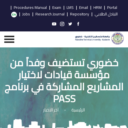
|
Procedures Manual
|
Exam
|
LMS
|
Email
|
HRM
|
Portal
التبادل الطلابي
|
Repository
|
Research Journal
|
Jobs
|
خضوري تستضيف وفداً من
مؤسسة قيادات لاختيار
المشاريع المشاركة في برنامج
PASS
الرئيسية
-
آخر الاخبار