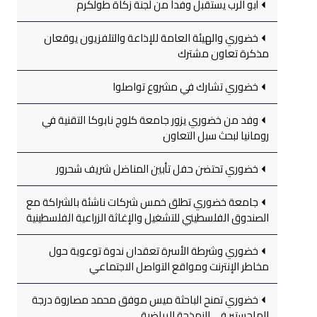
أبو الرب يستقبل وفداً من لجنة زكاة طولكرم
خضوري والهيئة العامة للإذاعة والتلفزيون يوقعان
مذكرة تعاون مشترك
خضوري تشارك في مشروع تواصلوا
وفد من خضوري يزور جامعة كلوج نابوكا التقنية في
رومانيا لبحث سبل التعاون
خضوري تحتضن حفل تأبين المناضل شريف شحرور
جامعة خضوري تطلق خمس شركات ناشئة بالشراكة مع
الصندوق الفلسطيني للتشغيل والإغاثة الزراعية الفلسطينية
خضوري وشرطة الأسرة تعقدان ندوة توعوية حول
مخاطر الإنترنت ومواقع التواصل الاجتماعي
خضوري تمنح الباحثة ميس موفق محمد مصاروة درجة
الماجستير في النمذجة الرياضية