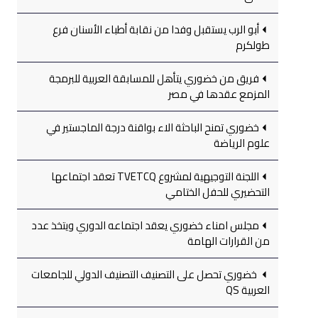
أبو الرب يستقبل وفدا من نقابة أطباء الأسنان فرع
طولكرم
فريق من خضوري يتأهل للمسابقة العربية للبرمجة
المزمع عقدها في مصر
خضوري تمنح الباحثة الاء بواقنة درجة الماجستير في
علوم الرياضة
اللجنة التوجيهية لمشروع TVETCQ تعقد اجتماعها
التحضيري للحفل الختامي
مجلس امناء خضوري يعقد اجتماعه الدوري ويتخذ عدد
من القرارات الهامة
خضوري تحصل على التصنيف التصنيف الدولي للجامعات
العربية QS