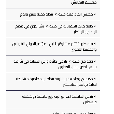
معسكر التعايش
مجلس اتحاد طلبة خضوري ينظم حملة للتبرع بالدم
طلبة مركز الكفايات في خضوري يشاركون في مخيم
الإبداع و الإبتكار
فلسطين تختتم مشاركتها في المؤتمر الدولي للقوانين
والتخطيط اللغوي
وفد من خضوري يلتقي دائرة ورش الصيانة في شرطة
نابلس لتعزيز سبل التعاون
خضوري وجامعة برشلونة تنظمان محاضرة مشتركة
لطلبة برنامج الماجستير
رئيس الجامعة ا.د. ابو الرب يزور جامعة بوليتكنيك
فلسطين
ورشة تدريبية تجريبية للإخلاء