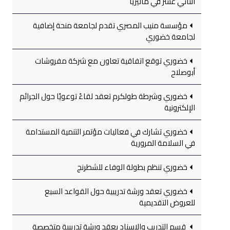
الثاني عشر في ماليزيا
مؤسسة منيب المصري تقدم لجامعة منحة إضافية
لجامعة خضوري
خضوري توقع اتفاقية تعاون مع شركة مفروشات
أبوصلاح
خضوري وشرطة طولكرم تعقد لقاءً توعويًا حول الجرائم
الإلكترونية
خضوري تشارك في فعاليات مؤتمر التنمية المستدامة
في السلامة المرورية
خضوري تنظم بطولة الوفاء للشطرنج
خضوري تعقد ورشة تدريبية حول القواعد السبع
للعروض التقديمية
قسم التدريب والإسناد يعقد ورشة تدريبية متخصصة