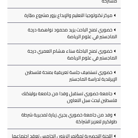
مشتركة
مركز تكنولوجيا التعليم والإبداع يزور مشروع صبّارة
خضوري تمنح الباحث يزيد محمود نواهضة درجة
الماجستير في علوم الرياضة
خضوري تمنح الباحثة سناء هشام العمري درجة
الماجستير في علوم الرياضة
خضوري تستضيف جلسة تعريفية بمنحة فلسطين
الإيرلندية لدراسة الماجستير
جامعة خضوري تستقبل وفدا من جامعة بوليتكنك
فلسطين لبحث سبل التعاون
وفد من جامعة خضوري يجري زيارة لمديرية شرطة
طولكرم لتعزيز الشراكة
اللجنة التحضيرية لمؤتمر الزيتون الخامس تعقد اجتماعها