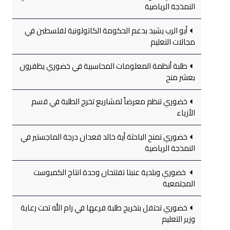
النمذجة الرياضية
أبو الرب يشيد بدعم الحكومة الكاتولونية لفلسطين في
مجالات التعليم
طلبة أنظمة المعلومات المحاسبية في خضوري يظفرون
بعشر منح
خضوري تنظم معرضاً لمشاريع تخرج الطلبة في قسم
الأزياء
خضوري تمنح الباحثة أية خالد قعدان درجة الماجستير في
النمذجة الرياضية
خضوري وبلدية عنبتا تفتتحان وحدة انتاج الكمبوست
المجتمعية
خضوري تحتفل بتخريج طلبة فرعها في رام الله تحت رعاية
وزير التعليم