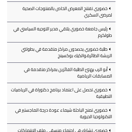
خضوري تفتتح المعرض الخاص بالمنتوجات الصحية
لمرضى السكري
رئيس جامعة خضوري يلتقي مدير التوجيه السياسي في
طولكرم
طلبة خضوري يحصدون مراكز متقدمة في بطولتي
الريشة الطائرة،والكيك بوكسينج
أبو الرب يهنئ الطلبة الفائزين بمراكز متقدمة في
المسابقات الرياضية
خضوري تحصل على اعتماد برنامج دكتوراة في الرياضيات
التطبيقية
خضوري تمنح الباحثة شيماء عودة درجة الماجستير في
التكنولوجيا الحيوية
خضوري تشارك في اجتماع منسقي ملف الانتهاكات