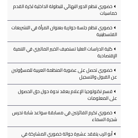
خضوري تنظم الدور النهائي للبطولة الداخلية لكرة القدم
خماسيات
خضوري تنظم جلسة حوارية بعنوان المرأة في التشريعات
الفلسطينية
كلية الدراسات العليا تستضيف الخبير الماليزي في التنمية
الإقتصادية
خضوري تحصل على عضوية المنظمة العربية للمسؤولين
عن القبول والتسجيل
قسم تكنولوجيا الإعلام يعقد ندوة حول حق الحصول
على المعلومات
خضوري تكرم الفائزتين في مسابقة سواعد شابة تحرس
شجرة السماء
أبو الرب يتفقد عشيرة جوالة خضوري المشاركة في