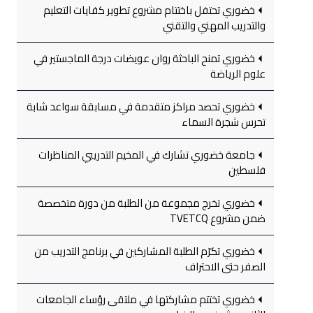
خضوري تحتفل باختتام مشروع تطوير كفايات التعليم
والتدريب المهني والتقني
خضوري تمنح الباحثة روان عويضات درجة الماجستير في
علوم الرياضة
خضوري تحصد مراكز متقدمة في مسابقة سواعد شابة
تحرس شجرة السماء
جامعة خضوري تشارك في المخيم التدريبي المناظرات
فلسطين
خضوري تخرج مجموعة من الطلبة من دورة متخصصة
ضمن مشروع TVETCQ
خضوري تكرّم الطلبة المشاركين في برنامج التدريب من
الصفر حتى الاحتراف
خضوري تختتم مشاركتها في ملتقى رؤساء الجامعات