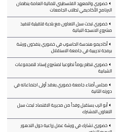
خضوري والمعهد الفلسطيني للمالية العامة ينظمان
البرنامج الأكاديمي لطلاب الجامعات
خضوري تبحث سبل التعاون مع بلدية قلقيلية لتنفيذ
مشروع الانسجة النباتية
أكاديمو هندسة الحاسوب في خضوري ينفذون ورشة
برمجة تدريبية في جامعة الاستقلال
خضوري تنظم يوماً تطوعيا لمشروع إسناد للمجموعات
الشبابية
مجلس أمناء جامعة خضوري يعقد أولى اجتماعاته في
دورته الثانية
أبو الرب يستقبل وفداً من مديرية الاقتصاد لبحث سبل
التعاون المشترك
خضوري تشارك في ورشة عمل زراعية حول التدهور
السريع للزيتون