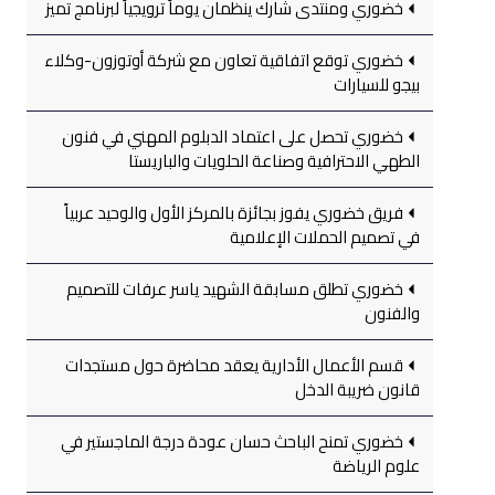
خضوري ومنتدى شارك ينظمان يوماً ترويجياً لبرنامج تميز
خضوري توقع اتفاقية تعاون مع شركة أوتوزون-وكلاء
بيجو للسيارات
خضوري تحصل على اعتماد الدبلوم المهني في فنون
الطهي الاحترافية وصناعة الحلويات والباريستا
فريق خضوري يفوز بجائزة بالمركز الأول والوحيد عربياً
في تصميم الحملات الإعلامية
خضوري تطلق مسابقة الشهيد ياسر عرفات للتصميم
والفنون
قسم الأعمال الأدارية يعقد محاضرة حول مستجدات
قانون ضريبة الدخل
خضوري تمنح الباحث حسان عودة درجة الماجستير في
علوم الرياضة