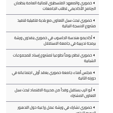
خضوري والمعهد الفلسطيني للمالية العامة ينظمان
البرنامج الأكاديمي لطلاب الجامعات
خضوري تبحث سبل التعاون مع بلدية قلقيلية لتنفيذ
مشروع الانسجة النباتية
أكاديمو هندسة الحاسوب في خضوري ينفذون ورشة
برمجة تدريبية في جامعة الاستقلال
خضوري تنظم يوماً تطوعيا لمشروع إسناد للمجموعات
الشبابية
مجلس أمناء جامعة خضوري يعقد أولى اجتماعاته في
دورته الثانية
أبو الرب يستقبل وفداً من مديرية الاقتصاد لبحث سبل
التعاون المشترك
خضوري تشارك في ورشة عمل زراعية حول التدهور
السريع للزيتون