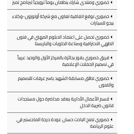
خضوري ومنتدى شارك ينظمان يوماً ترويجياً لبرنامج تميز
خضوري توقع اتفاقية تعاون مع شركة أوتوزون-وكلاء
بيجو للسيارات
خضوري تحصل على اعتماد الدبلوم المهني في فنون
الطهي الاحترافية وصناعة الحلويات والباريستا
فريق خضوري يفوز بجائزة بالمركز الأول والوحيد عربياً
في تصميم الحملات الإعلامية
خضوري تطلق مسابقة الشهيد ياسر عرفات للتصميم
والفنون
قسم الأعمال الأدارية يعقد محاضرة حول مستجدات
قانون ضريبة الدخل
خضوري تمنح الباحث حسان عودة درجة الماجستير في
علوم الرياضة