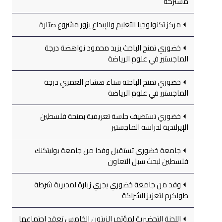
مشتركة
مركز تكنولوجيا التعليم والإبداع يزور مشروع صبّارة
خضوري تمنح الباحث يزيد محمود نواهضة درجة
الماجستير في علوم الرياضة
خضوري تمنح الباحثة سناء هشام العمري درجة
الماجستير في علوم الرياضة
خضوري تستضيف جلسة تعريفية بمنحة فلسطين
الإيرلندية لدراسة الماجستير
جامعة خضوري تستقبل وفدا من جامعة بوليتكنك
فلسطين لبحث سبل التعاون
وفد من جامعة خضوري يجري زيارة لمديرية شرطة
طولكرم لتعزيز الشراكة
اللجنة التحضيرية لمؤتمر الزيتون الخامس تعقد اجتماعها