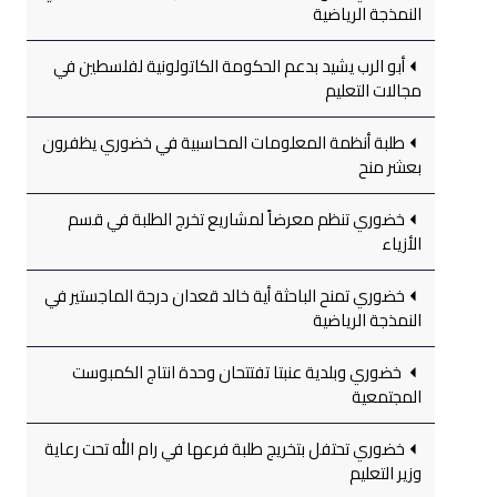
النمذجة الرياضية
أبو الرب يشيد بدعم الحكومة الكاتولونية لفلسطين في
مجالات التعليم
طلبة أنظمة المعلومات المحاسبية في خضوري يظفرون
بعشر منح
خضوري تنظم معرضاً لمشاريع تخرج الطلبة في قسم
الأزياء
خضوري تمنح الباحثة أية خالد قعدان درجة الماجستير في
النمذجة الرياضية
خضوري وبلدية عنبتا تفتتحان وحدة انتاج الكمبوست
المجتمعية
خضوري تحتفل بتخريج طلبة فرعها في رام الله تحت رعاية
وزير التعليم