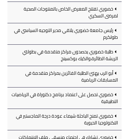
خضوري تفتتح المعرض الخاص بالمنتوجات الصحية
لمرضى السكري
رئيس جامعة خضوري يلتقي مدير التوجيه السياسي في
طولكرم
طلبة خضوري يحصدون مراكز متقدمة في بطولتي
الريشة الطائرة،والكيك بوكسينج
أبو الرب يهنئ الطلبة الفائزين بمراكز متقدمة في
المسابقات الرياضية
خضوري تحصل على اعتماد برنامج دكتوراة في الرياضيات
التطبيقية
خضوري تمنح الباحثة شيماء عودة درجة الماجستير في
التكنولوجيا الحيوية
خضوري تشارك في اجتماع منسقي ملف الانتهاكات