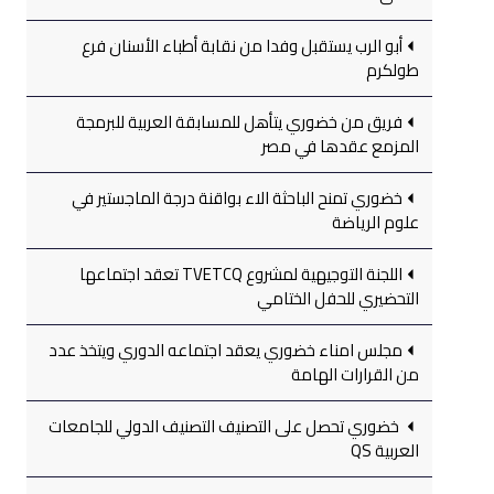
أبو الرب يستقبل وفدا من نقابة أطباء الأسنان فرع
طولكرم
فريق من خضوري يتأهل للمسابقة العربية للبرمجة
المزمع عقدها في مصر
خضوري تمنح الباحثة الاء بواقنة درجة الماجستير في
علوم الرياضة
اللجنة التوجيهية لمشروع TVETCQ تعقد اجتماعها
التحضيري للحفل الختامي
مجلس امناء خضوري يعقد اجتماعه الدوري ويتخذ عدد
من القرارات الهامة
خضوري تحصل على التصنيف التصنيف الدولي للجامعات
العربية QS