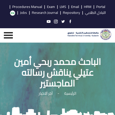
|
Procedures Manual
|
Exam
|
LMS
|
Email
|
HRM
|
Portal
التبادل الطلابي
|
Repository
|
Research Journal
|
Jobs
|
الباحث محمد ربحي أمين
عتيلي يناقش رسالته
الماجستير
الرئيسية
-
آخر الاخبار