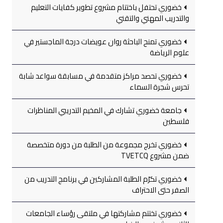
خضوري تحتفل باختتام مشروع تطوير كفايات التعليم
والتدريب المهني والتقني
خضوري تمنح الباحثة روان عويضات درجة الماجستير في
علوم الرياضة
خضوري تحصد مراكز متقدمة في مسابقة سواعد شابة
تحرس شجرة السماء
جامعة خضوري تشارك في المخيم التدريبي المناظرات
فلسطين
خضوري تخرج مجموعة من الطلبة من دورة متخصصة
ضمن مشروع TVETCQ
خضوري تكرّم الطلبة المشاركين في برنامج التدريب من
الصفر حتى الاحتراف
خضوري تختتم مشاركتها في ملتقى رؤساء الجامعات