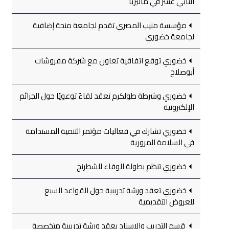
الثاني عشر في ماليزيا
مؤسسة منيب المصري تقدم لجامعة منحة إضافية
لجامعة خضوري
خضوري توقع اتفاقية تعاون مع شركة مفروشات
أبوصلاح
خضوري وشرطة طولكرم تعقد لقاءً توعويًا حول الجرائم
الإلكترونية
خضوري تشارك في فعاليات مؤتمر التنمية المستدامة
في السلامة المرورية
خضوري تنظم بطولة الوفاء للشطرنج
خضوري تعقد ورشة تدريبية حول القواعد السبع
للعروض التقديمية
قسم التدريب والإسناد يعقد ورشة تدريبية متخصصة