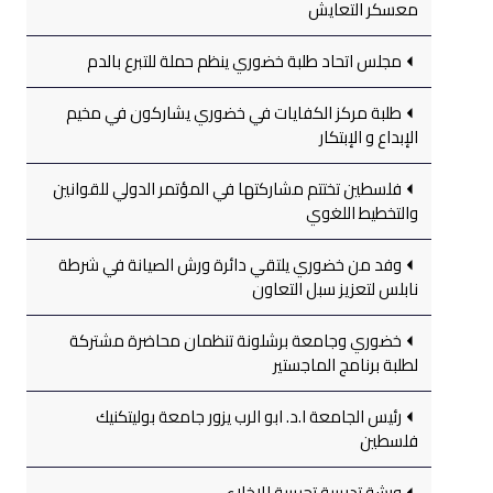
معسكر التعايش
مجلس اتحاد طلبة خضوري ينظم حملة للتبرع بالدم
طلبة مركز الكفايات في خضوري يشاركون في مخيم
الإبداع و الإبتكار
فلسطين تختتم مشاركتها في المؤتمر الدولي للقوانين
والتخطيط اللغوي
وفد من خضوري يلتقي دائرة ورش الصيانة في شرطة
نابلس لتعزيز سبل التعاون
خضوري وجامعة برشلونة تنظمان محاضرة مشتركة
لطلبة برنامج الماجستير
رئيس الجامعة ا.د. ابو الرب يزور جامعة بوليتكنيك
فلسطين
ورشة تدريبية تجريبية للإخلاء