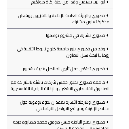
أبو الرب يستقبل وفداً من لجنة زكاة طولكرم
خضوري والهيئة العامة للإذاعة والتلفزيون يوقعان
مذكرة تعاون مشترك
خضوري تشارك في مشروع تواصلوا
وفد من خضوري يزور جامعة كلوج نابوكا التقنية في
رومانيا لبحث سبل التعاون
خضوري تحتضن حفل تأبين المناضل شريف شحرور
جامعة خضوري تطلق خمس شركات ناشئة بالشراكة مع
الصندوق الفلسطيني للتشغيل والإغاثة الزراعية الفلسطينية
خضوري وشرطة الأسرة تعقدان ندوة توعوية حول
مخاطر الإنترنت ومواقع التواصل الاجتماعي
خضوري تمنح الباحثة ميس موفق محمد مصاروة درجة
الماجستير في النمذجة الرياضية