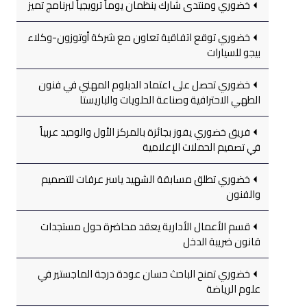
خضوري ومنتدى شارك ينظمان يوماً ترويجياً لبرنامج تميز
خضوري توقع اتفاقية تعاون مع شركة أوتوزون-وكلاء
بيجو للسيارات
خضوري تحصل على اعتماد الدبلوم المهني في فنون
الطهي الاحترافية وصناعة الحلويات والباريستا
فريق خضوري يفوز بجائزة بالمركز الأول والوحيد عربياً
في تصميم الحملات الإعلامية
خضوري تطلق مسابقة الشهيد ياسر عرفات للتصميم
والفنون
قسم الأعمال الأدارية يعقد محاضرة حول مستجدات
قانون ضريبة الدخل
خضوري تمنح الباحث حسان عودة درجة الماجستير في
علوم الرياضة