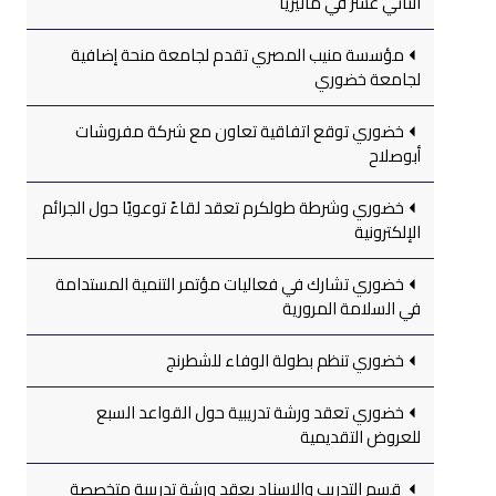
الثاني عشر في ماليزيا
مؤسسة منيب المصري تقدم لجامعة منحة إضافية
لجامعة خضوري
خضوري توقع اتفاقية تعاون مع شركة مفروشات
أبوصلاح
خضوري وشرطة طولكرم تعقد لقاءً توعويًا حول الجرائم
الإلكترونية
خضوري تشارك في فعاليات مؤتمر التنمية المستدامة
في السلامة المرورية
خضوري تنظم بطولة الوفاء للشطرنج
خضوري تعقد ورشة تدريبية حول القواعد السبع
للعروض التقديمية
قسم التدريب والإسناد يعقد ورشة تدريبية متخصصة