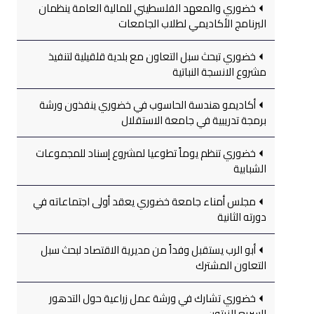
خضوري والمعهد الفلسطيني للمالية العامة ينظمان
البرنامج الأكاديمي لطلاب الجامعات
خضوري تبحث سبل التعاون مع بلدية قلقيلية لتنفيذ
مشروع الانسجة النباتية
أكاديمو هندسة الحاسوب في خضوري ينفذون ورشة
برمجة تدريبية في جامعة الاستقلال
خضوري تنظم يوماً تطوعيا لمشروع إسناد للمجموعات
الشبابية
مجلس أمناء جامعة خضوري يعقد أولى اجتماعاته في
دورته الثانية
أبو الرب يستقبل وفداً من مديرية الاقتصاد لبحث سبل
التعاون المشترك
خضوري تشارك في ورشة عمل زراعية حول التدهور
السريع للزيتون