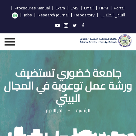
|
Procedures Manual
|
Exam
|
LMS
|
Email
|
HRM
|
Portal
التبادل الطلابي
|
Repository
|
Research Journal
|
Jobs
|
جامعة خضوري تستضيف
ورشة عمل توعوية في المجال
البيئي
الرئيسية
-
آخر الاخبار