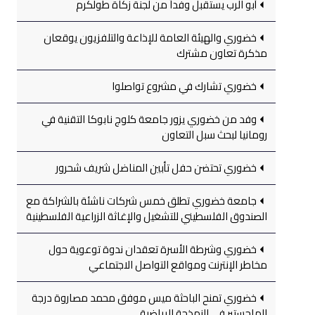
أبو الرب يستقبل وفداً من لجنة زكاة طولكرم
خضوري والهيئة العامة للإذاعة والتلفزيون يوقعان
مذكرة تعاون مشترك
خضوري تشارك في مشروع تواصلوا
وفد من خضوري يزور جامعة كلوج نابوكا التقنية في
رومانيا لبحث سبل التعاون
خضوري تحتضن حفل تأبين المناضل شريف شحرور
جامعة خضوري تطلق خمس شركات ناشئة بالشراكة مع
الصندوق الفلسطيني للتشغيل والإغاثة الزراعية الفلسطينية
خضوري وشرطة الأسرة تعقدان ندوة توعوية حول
مخاطر الإنترنت ومواقع التواصل الاجتماعي
خضوري تمنح الباحثة ميس موفق محمد مصاروة درجة
الماجستير في النمذجة الرياضية