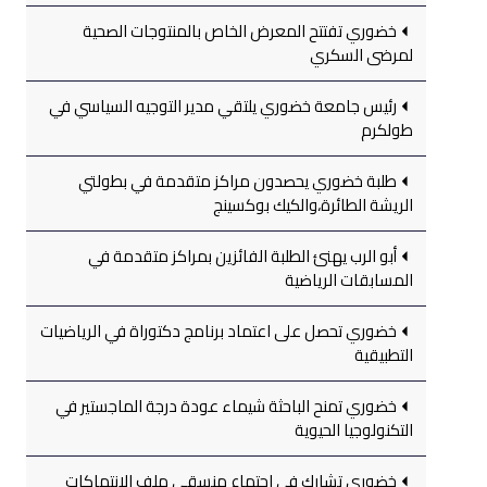
خضوري تفتتح المعرض الخاص بالمنتوجات الصحية
لمرضى السكري
رئيس جامعة خضوري يلتقي مدير التوجيه السياسي في
طولكرم
طلبة خضوري يحصدون مراكز متقدمة في بطولتي
الريشة الطائرة،والكيك بوكسينج
أبو الرب يهنئ الطلبة الفائزين بمراكز متقدمة في
المسابقات الرياضية
خضوري تحصل على اعتماد برنامج دكتوراة في الرياضيات
التطبيقية
خضوري تمنح الباحثة شيماء عودة درجة الماجستير في
التكنولوجيا الحيوية
خضوري تشارك في اجتماع منسقي ملف الانتهاكات