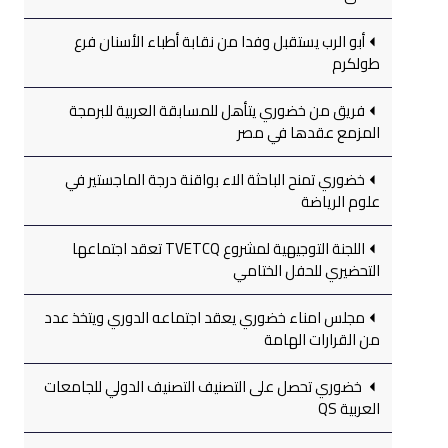
أبو الرب يستقبل وفدا من نقابة أطباء الأسنان فرع
طولكرم
فريق من خضوري يتأهل للمسابقة العربية للبرمجة
المزمع عقدها في مصر
خضوري تمنح الباحثة الاء بواقنة درجة الماجستير في
علوم الرياضة
اللجنة التوجيهية لمشروع TVETCQ تعقد اجتماعها
التحضيري للحفل الختامي
مجلس امناء خضوري يعقد اجتماعه الدوري ويتخذ عدد
من القرارات الهامة
خضوري تحصل على التصنيف التصنيف الدولي للجامعات
العربية QS