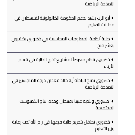
النمذجة الرياضية
أبو الرب يشيد بدعم الحكومة الكاتولونية لفلسطين في
مجالات التعليم
طلبة أنظمة المعلومات المحاسبية في خضوري يظفرون
بعشر منح
خضوري تنظم معرضاً لمشاريع تخرج الطلبة في قسم
الأزياء
خضوري تمنح الباحثة أية خالد قعدان درجة الماجستير في
النمذجة الرياضية
خضوري وبلدية عنبتا تفتتحان وحدة انتاج الكمبوست
المجتمعية
خضوري تحتفل بتخريج طلبة فرعها في رام الله تحت رعاية
وزير التعليم