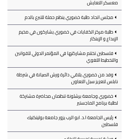
معسكر التعايش
مجلس اتحاد طلبة خضوري ينظم حملة للتبرع بالدم
طلبة مركز الكفايات في خضوري يشاركون في مخيم
الإبداع و الإبتكار
فلسطين تختتم مشاركتها في المؤتمر الدولي للقوانين
والتخطيط اللغوي
وفد من خضوري يلتقي دائرة ورش الصيانة في شرطة
نابلس لتعزيز سبل التعاون
خضوري وجامعة برشلونة تنظمان محاضرة مشتركة
لطلبة برنامج الماجستير
رئيس الجامعة ا.د. ابو الرب يزور جامعة بوليتكنيك
فلسطين
ورشة تدريبية تجريبية للإخلاء