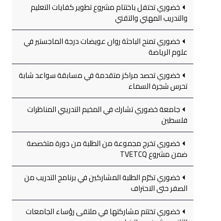
خضوري تحتفل باختتام مشروع تطوير كفايات التعليم
والتدريب المهني والتقني
خضوري تمنح الباحثة روان عويضات درجة الماجستير في
علوم الرياضة
خضوري تحصد مراكز متقدمة في مسابقة سواعد شابة
تحرس شجرة السماء
جامعة خضوري تشارك في المخيم التدريبي المناظرات
فلسطين
خضوري تخرج مجموعة من الطلبة من دورة متخصصة
ضمن مشروع TVETCQ
خضوري تكرّم الطلبة المشاركين في برنامج التدريب من
الصفر حتى الاحتراف
خضوري تختتم مشاركتها في ملتقى رؤساء الجامعات