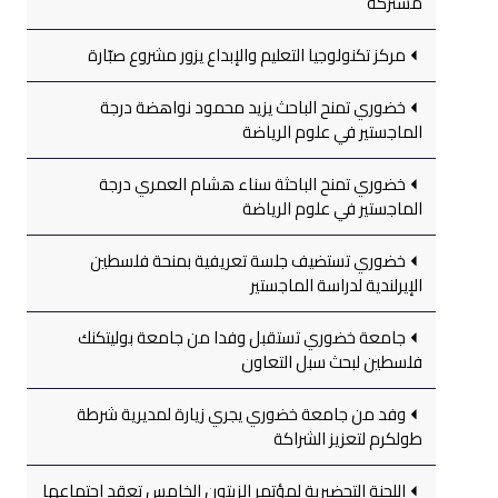
مشتركة
مركز تكنولوجيا التعليم والإبداع يزور مشروع صبّارة
خضوري تمنح الباحث يزيد محمود نواهضة درجة
الماجستير في علوم الرياضة
خضوري تمنح الباحثة سناء هشام العمري درجة
الماجستير في علوم الرياضة
خضوري تستضيف جلسة تعريفية بمنحة فلسطين
الإيرلندية لدراسة الماجستير
جامعة خضوري تستقبل وفدا من جامعة بوليتكنك
فلسطين لبحث سبل التعاون
وفد من جامعة خضوري يجري زيارة لمديرية شرطة
طولكرم لتعزيز الشراكة
اللجنة التحضيرية لمؤتمر الزيتون الخامس تعقد اجتماعها