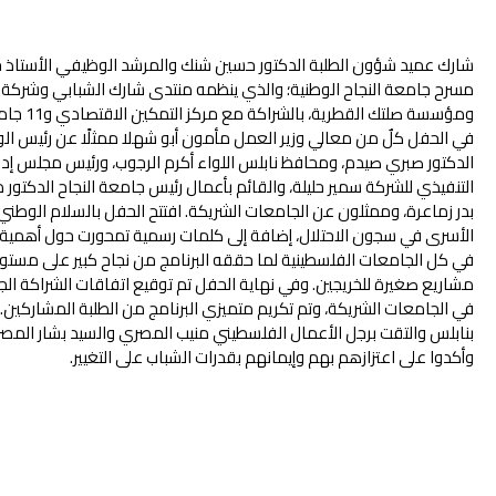
شارك عميد شؤون الطلبة الدكتور حسين شنك والمرشد الوظيفي الأستاذ حس
مسرح جامعة النجاح الوطنية؛ والذي ينظمه منتدى شارك الشبابي وشركة فل
ومؤسسة ص
في الحفل كلٌ من معالي وزير العمل مأمون أبو شهلا ممثلًا عن رئيس الوزراء
الدكتور صبري صيدم، ومحافظ نابلس اللواء أكرم الرجوب، ورئيس مجلس إدار
التنفيذي للشركة سمير حليلة، والقائم بأعمال رئيس جامعة النجاح الدكتور 
بدر زماعرة، وممثلون عن الجامعات الشريكة. افتتح الحفل بالسلام الوطني
الأسرى في سجون الاحتلال، إضافة إلى كلمات رسمية تمحورت حول أهمية تعمي
في كل الجامعات الفلسطينية لما حققه البرنامج من نجاح كبير على مس
مشاريع صغيرة للخريجين. وفي نهاية الحفل تم توقيع اتفاقات الشراكة الجدي
في الجامعات الشريكة، وتم تكريم متميزي البرنامج من الطلبة المشاركين.
بنابلس والتقت برجل الأعمال الفلسطيني منيب المصري والسيد بشار المصري 
وأكدوا على اعتزازهم بهم وإيمانهم بقدرات الشباب على التغيير.