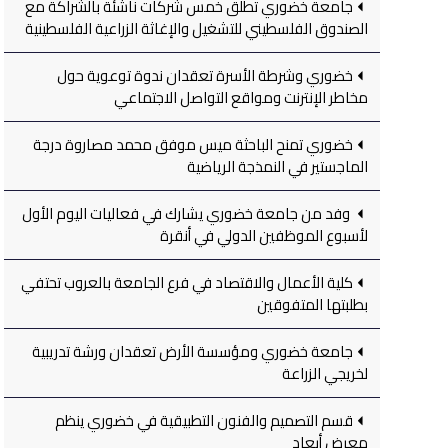
جامعة خضوري تطلق خمس شركات ناشئة بالشراكة مع
الصندوق الفلسطيني للتشغيل والإغاثة الزراعية الفلسطينية
خضوري وشرطة الأسرة تعقدان ندوة توعوية حول
مخاطر الإنترنت ومواقع التواصل الاجتماعي
خضوري تمنح الباحثة ميس موفق محمد مصاروة درجة
الماجستير في النمذجة الرياضية
وفد من جامعة خضوري يشارك في فعاليات اليوم الأول
لأسبوع الموظفين الدولي في أنقرة
كلية الأعمال والاقتصاد في فرع الجامعة بالعروب تحتفي
بطلبتها المتفوقين
جامعة خضوري ومؤسسة الأرض تعقدان ورشة تدريبية
لخريجي الزراعة
قسم التصميم والفنون التطبيقية في خضوري ينظم
معرض أبعاد