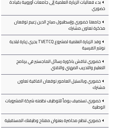
بدء فعاليات الزيارة العلمية إلى جامعات أوروبية بقيادة
خضوري
جامعتا خضوري وإسطنبول صباح الدين زعيم توقعان
مذكرة تعاون مشترك
وفد الزيارة العلمية لمشروع TVETCQ يجري زيارة لبلدية
نونتير الفرسية
خضوري تناقش باكورة رسائل الماجستير في برنامج
التعليم والتدريب المهني والتقني
خضوري وبالستيل العامور توقعان اتفاقية تعاون
مشترك
خضوري تستضيف يوماً للتوظيف نظمته شركة المشروبات
الوطنية
خضوري تنظم محاضرة بعنوان مفتاح وظيفتك المستقبلية