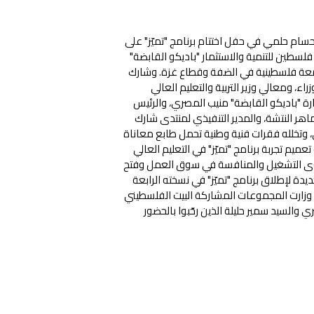
ام حلمي في حفل اختتام برنامج "تميّز" على
سطين للتنمية والاستثمار "باديكو القابضة"
لتك القطرية، بالشراكة مع مركز التمكين الاقتصادي و11 جامعة فلسطينية في الضفة وقطاع غزة. وشارك
، ومعالي وزير التربية والتعليم العالي
ة "باديكو القابضة" منيب المصري، والرئيس
ماهر النتشة، والمدير التنفيذي لمنتدى شارك
، وتخلله فقرات فنية وطنية تحمل طابع معاناة
م تجربة برنامج "تميّز" في التعليم العالي
توى التشغيل والمنافسة في سوق العمل وفتح
دة لإطلاق برنامج "تميّز" في نسخته الرابعة
 وزارت المجموعات المشاركة البيت الفلسطيني
والسيد سمير حليلة الذين رحّبوا بالحضور