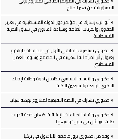
خضوري تشارك في المؤتمر الختامي لمشروع تولي
المسؤولية عن تغير المناخ
أبو الرب يشارك في مؤتمر دور الدولة الفلسطينية في تعزيز
الحقوق والحريات العامة وسيادة القانون في سياق التجربة
الفلسطينية
خضوري تستضيف الملتقى الأول في محافظة طولكرم
بعنوان أثر المرأة الفلسطينية في المجتمع وسوق العمل
الفلسطيني
خضوري والتوجيه السياسي ينظمان ندوة وطنية لإحياء
الذكرى الرابعة والسبعين للنكبة
خضوري تشارك في اللجنة التقيمية لمشروع نهضة شباب
خضوري واتحاد الصناعات الإنشائية يضعان خطة لتدريب
طلبة، ويبحثان في سبل توسيعها
وفد من خضوري يزور جامعة الأناضول في تركيا