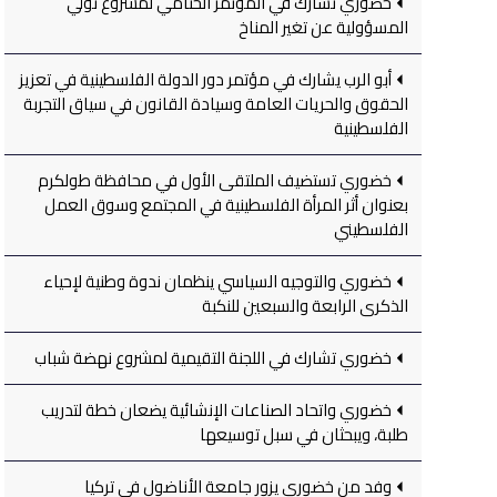
خضوري تشارك في المؤتمر الختامي لمشروع تولي
المسؤولية عن تغير المناخ
أبو الرب يشارك في مؤتمر دور الدولة الفلسطينية في تعزيز
الحقوق والحريات العامة وسيادة القانون في سياق التجربة
الفلسطينية
خضوري تستضيف الملتقى الأول في محافظة طولكرم
بعنوان أثر المرأة الفلسطينية في المجتمع وسوق العمل
الفلسطيني
خضوري والتوجيه السياسي ينظمان ندوة وطنية لإحياء
الذكرى الرابعة والسبعين للنكبة
خضوري تشارك في اللجنة التقيمية لمشروع نهضة شباب
خضوري واتحاد الصناعات الإنشائية يضعان خطة لتدريب
طلبة، ويبحثان في سبل توسيعها
وفد من خضوري يزور جامعة الأناضول في تركيا