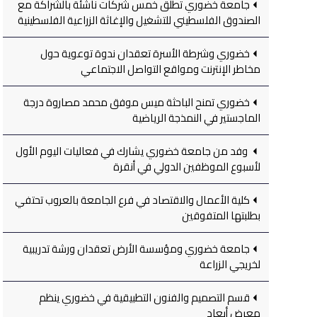
جامعة خضوري تطلق خمس شركات ناشئة بالشراكة مع
الصندوق الفلسطيني للتشغيل والإغاثة الزراعية الفلسطينية
خضوري وشرطة الأسرة تعقدان ندوة توعوية حول
مخاطر الإنترنت ومواقع التواصل الاجتماعي
خضوري تمنح الباحثة ميس موفق محمد مصاروة درجة
الماجستير في النمذجة الرياضية
وفد من جامعة خضوري يشارك في فعاليات اليوم الأول
لأسبوع الموظفين الدولي في أنقرة
كلية الأعمال والاقتصاد في فرع الجامعة بالعروب تحتفي
بطلبتها المتفوقين
جامعة خضوري ومؤسسة الأرض تعقدان ورشة تدريبية
لخريجي الزراعة
قسم التصميم والفنون التطبيقية في خضوري ينظم
معرض أبعاد