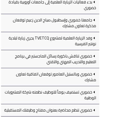
بدء فعاليات الزيارة العلمية إلى جامعات أوروبية بقيادة
خضوري
جامعتا خضوري وإسطنبول صباح الدين زعيم توقعان
مذكرة تعاون مشترك
وفد الزيارة العلمية لمشروع TVETCQ يجري زيارة لبلدية
نونتير الفرسية
خضوري تناقش باكورة رسائل الماجستير في برنامج
التعليم والتدريب المهني والتقني
خضوري وبالستيل العامور توقعان اتفاقية تعاون
مشترك
خضوري تستضيف يوماً للتوظيف نظمته شركة المشروبات
الوطنية
خضوري تنظم محاضرة بعنوان مفتاح وظيفتك المستقبلية