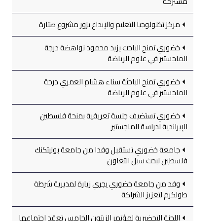
مشتركة
مركز تكنولوجيا التعليم والإبداع يزور مشروع صبّارة
خضوري تمنح الباحث يزيد محمود نواهضة درجة
الماجستير في علوم الرياضة
خضوري تمنح الباحثة سناء هشام العمري درجة
الماجستير في علوم الرياضة
خضوري تستضيف جلسة تعريفية بمنحة فلسطين
الإيرلندية لدراسة الماجستير
جامعة خضوري تستقبل وفدا من جامعة بوليتكنك
فلسطين لبحث سبل التعاون
وفد من جامعة خضوري يجري زيارة لمديرية شرطة
طولكرم لتعزيز الشراكة
اللجنة التحضيرية لمؤتمر الزيتون الخامس تعقد اجتماعها