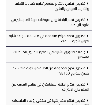
خضوري تحتفل باختتام مشروع تطوير كفايات التعليم
والتدريب المهني والتقني
خضوري تمنح الباحثة روان عويضات درجة الماجستير في
علوم الرياضة
خضوري تحصد مراكز متقدمة في مسابقة سواعد شابة
تحرس شجرة السماء
جامعة خضوري تشارك في المخيم التدريبي المناظرات
فلسطين
خضوري تخرج مجموعة من الطلبة من دورة متخصصة
ضمن مشروع TVETCQ
خضوري تكرّم الطلبة المشاركين في برنامج التدريب من
الصفر حتى الاحتراف
خضوري تختتم مشاركتها في ملتقى رؤساء الجامعات