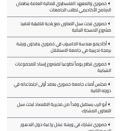
خضوري والمعهد الفلسطيني للمالية العامة ينظمان
البرنامج الأكاديمي لطلاب الجامعات
خضوري تبحث سبل التعاون مع بلدية قلقيلية لتنفيذ
مشروع الانسجة النباتية
أكاديمو هندسة الحاسوب في خضوري ينفذون ورشة
برمجة تدريبية في جامعة الاستقلال
خضوري تنظم يوماً تطوعيا لمشروع إسناد للمجموعات
الشبابية
مجلس أمناء جامعة خضوري يعقد أولى اجتماعاته في
دورته الثانية
أبو الرب يستقبل وفداً من مديرية الاقتصاد لبحث سبل
التعاون المشترك
خضوري تشارك في ورشة عمل زراعية حول التدهور
السريع للزيتون