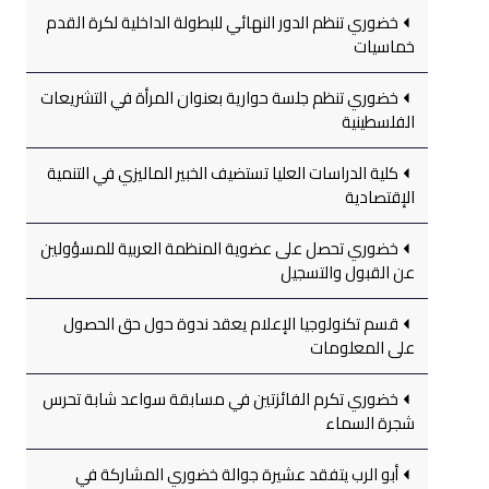
خضوري تنظم الدور النهائي للبطولة الداخلية لكرة القدم
خماسيات
خضوري تنظم جلسة حوارية بعنوان المرأة في التشريعات
الفلسطينية
كلية الدراسات العليا تستضيف الخبير الماليزي في التنمية
الإقتصادية
خضوري تحصل على عضوية المنظمة العربية للمسؤولين
عن القبول والتسجيل
قسم تكنولوجيا الإعلام يعقد ندوة حول حق الحصول
على المعلومات
خضوري تكرم الفائزتين في مسابقة سواعد شابة تحرس
شجرة السماء
أبو الرب يتفقد عشيرة جوالة خضوري المشاركة في