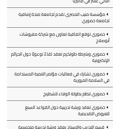
الثاني عشر في ماليزيا
مؤسسة منيب المصري تقدم لجامعة منحة إضافية
لجامعة خضوري
خضوري توقع اتفاقية تعاون مع شركة مفروشات
أبوصلاح
خضوري وشرطة طولكرم تعقد لقاءً توعويًا حول الجرائم
الإلكترونية
خضوري تشارك في فعاليات مؤتمر التنمية المستدامة
في السلامة المرورية
خضوري تنظم بطولة الوفاء للشطرنج
خضوري تعقد ورشة تدريبية حول القواعد السبع
للعروض التقديمية
قسم التدريب والإسناد يعقد ورشة تدريبية متخصصة