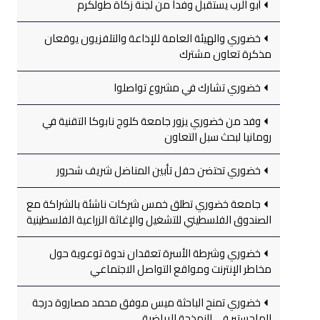
أبو الرب يستقبل وفداً من لجنة زكاة طولكرم
خضوري والهيئة العامة للإذاعة والتلفزيون يوقعان
مذكرة تعاون مشترك
خضوري تشارك في مشروع تواصلوا
وفد من خضوري يزور جامعة كلوج نابوكا التقنية في
رومانيا لبحث سبل التعاون
خضوري تحتضن حفل تأبين المناضل شريف شحرور
جامعة خضوري تطلق خمس شركات ناشئة بالشراكة مع
الصندوق الفلسطيني للتشغيل والإغاثة الزراعية الفلسطينية
خضوري وشرطة الأسرة تعقدان ندوة توعوية حول
مخاطر الإنترنت ومواقع التواصل الاجتماعي
خضوري تمنح الباحثة ميس موفق محمد مصاروة درجة
الماجستير في النمذجة الرياضية