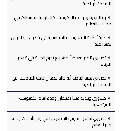
النمذجة الرياضية
أبو الرب يشيد بدعم الحكومة الكاتولونية لفلسطين في
مجالات التعليم
طلبة أنظمة المعلومات المحاسبية في خضوري يظفرون
بعشر منح
خضوري تنظم معرضاً لمشاريع تخرج الطلبة في قسم
الأزياء
خضوري تمنح الباحثة أية خالد قعدان درجة الماجستير في
النمذجة الرياضية
خضوري وبلدية عنبتا تفتتحان وحدة انتاج الكمبوست
المجتمعية
خضوري تحتفل بتخريج طلبة فرعها في رام الله تحت رعاية
وزير التعليم