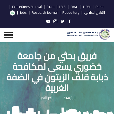
|
Procedures Manual
|
Exam
|
LMS
|
Email
|
HRM
|
Portal
التبادل الطلابي
|
Repository
|
Research Journal
|
Jobs
|
فريق بحثي من جامعة
خضوري يسعى لمكافحة
ذبابة قلف الزيتون في الضفة
الغربية
الرئيسية
-
آخر الاخبار