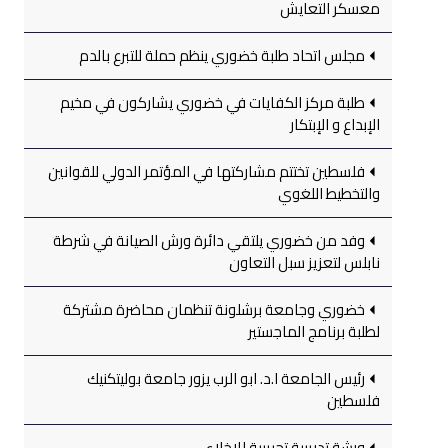
معسكر التعايش
مجلس اتحاد طلبة خضوري ينظم حملة للتبرع بالدم
طلبة مركز الكفايات في خضوري يشاركون في مخيم
الإبداع و الإبتكار
فلسطين تختتم مشاركتها في المؤتمر الدولي للقوانين
والتخطيط اللغوي
وفد من خضوري يلتقي دائرة ورش الصيانة في شرطة
نابلس لتعزيز سبل التعاون
خضوري وجامعة برشلونة تنظمان محاضرة مشتركة
لطلبة برنامج الماجستير
رئيس الجامعة ا.د. ابو الرب يزور جامعة بوليتكنيك
فلسطين
ورشة تدريبية تجريبية للإخلاء