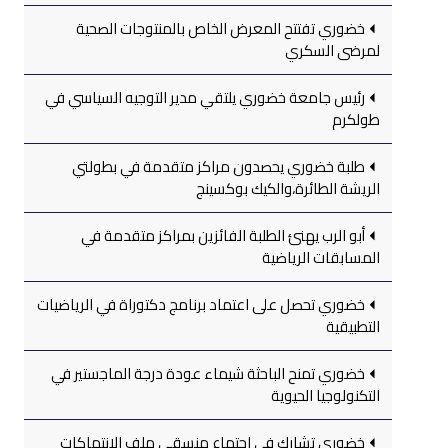
خضوري تفتتح المعرض الخاص بالمنتوجات الصحية
لمرضى السكري
رئيس جامعة خضوري يلتقي مدير التوجيه السياسي في
طولكرم
طلبة خضوري يحصدون مراكز متقدمة في بطولتي
الريشة الطائرة،والكيك بوكسينج
أبو الرب يهنئ الطلبة الفائزين بمراكز متقدمة في
المسابقات الرياضية
خضوري تحصل على اعتماد برنامج دكتوراة في الرياضيات
التطبيقية
خضوري تمنح الباحثة شيماء عودة درجة الماجستير في
التكنولوجيا الحيوية
خضوري تشارك في اجتماع منسقي ملف الانتهاكات