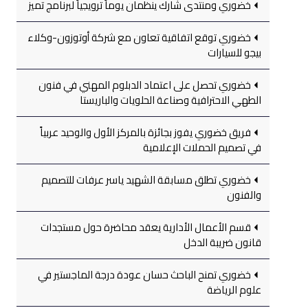
خضوري ومنتدى شارك ينظمان يوماً ترويجياً لبرنامج تميز
خضوري توقع اتفاقية تعاون مع شركة أوتوزون-وكلاء
بيجو للسيارات
خضوري تحصل على اعتماد الدبلوم المهني في فنون
الطهي الاحترافية وصناعة الحلويات والباريستا
فريق خضوري يفوز بجائزة بالمركز الأول والوحيد عربياً
في تصميم الحملات الإعلامية
خضوري تطلق مسابقة الشهيد ياسر عرفات للتصميم
والفنون
قسم الأعمال الأدارية يعقد محاضرة حول مستجدات
قانون ضريبة الدخل
خضوري تمنح الباحث حسان عودة درجة الماجستير في
علوم الرياضة