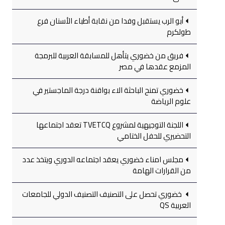
أبو الرب يستقبل وفدا من نقابة أطباء الأسنان فرع
طولكرم
فريق من خضوري يتأهل للمسابقة العربية للبرمجة
المزمع عقدها في مصر
خضوري تمنح الباحثة الاء بواقنة درجة الماجستير في
علوم الرياضة
اللجنة التوجيهية لمشروع TVETCQ تعقد اجتماعها
التحضيري للحفل الختامي
مجلس امناء خضوري يعقد اجتماعه الدوري ويتخذ عدد
من القرارات الهامة
خضوري تحصل على التصنيف التصنيف الدولي للجامعات
العربية QS