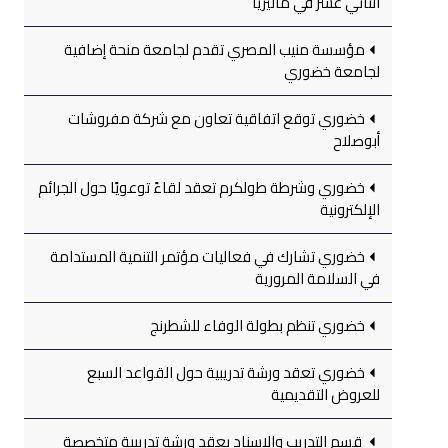
الثاني عشر في ماليزيا
مؤسسة منيب المصري تقدم لجامعة منحة إضافية
لجامعة خضوري
خضوري توقع اتفاقية تعاون مع شركة مفروشات
أبوصلاح
خضوري وشرطة طولكرم تعقد لقاءً توعويًا حول الجرائم
الإلكترونية
خضوري تشارك في فعاليات مؤتمر التنمية المستدامة
في السلامة المرورية
خضوري تنظم بطولة الوفاء للشطرنج
خضوري تعقد ورشة تدريبية حول القواعد السبع
للعروض التقديمية
قسم التدريب والإسناد يعقد ورشة تدريبية متخصصة