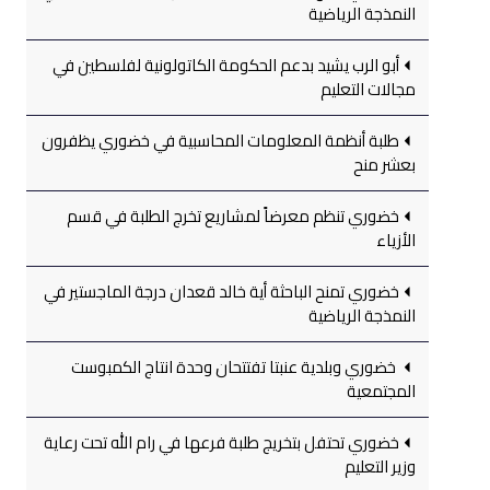
النمذجة الرياضية
أبو الرب يشيد بدعم الحكومة الكاتولونية لفلسطين في
مجالات التعليم
طلبة أنظمة المعلومات المحاسبية في خضوري يظفرون
بعشر منح
خضوري تنظم معرضاً لمشاريع تخرج الطلبة في قسم
الأزياء
خضوري تمنح الباحثة أية خالد قعدان درجة الماجستير في
النمذجة الرياضية
خضوري وبلدية عنبتا تفتتحان وحدة انتاج الكمبوست
المجتمعية
خضوري تحتفل بتخريج طلبة فرعها في رام الله تحت رعاية
وزير التعليم