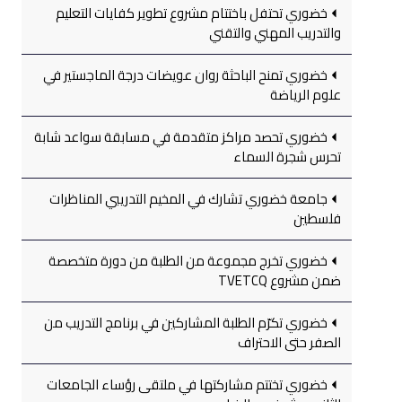
خضوري تحتفل باختتام مشروع تطوير كفايات التعليم
والتدريب المهني والتقني
خضوري تمنح الباحثة روان عويضات درجة الماجستير في
علوم الرياضة
خضوري تحصد مراكز متقدمة في مسابقة سواعد شابة
تحرس شجرة السماء
جامعة خضوري تشارك في المخيم التدريبي المناظرات
فلسطين
خضوري تخرج مجموعة من الطلبة من دورة متخصصة
ضمن مشروع TVETCQ
خضوري تكرّم الطلبة المشاركين في برنامج التدريب من
الصفر حتى الاحتراف
خضوري تختتم مشاركتها في ملتقى رؤساء الجامعات