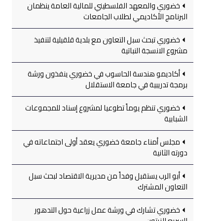
خضوري والمعهد الفلسطيني للمالية العامة ينظمان
البرنامج الأكاديمي لطلاب الجامعات
خضوري تبحث سبل التعاون مع بلدية قلقيلية لتنفيذ
مشروع الانسجة النباتية
أكاديمو هندسة الحاسوب في خضوري ينفذون ورشة
برمجة تدريبية في جامعة الاستقلال
خضوري تنظم يوماً تطوعيا لمشروع إسناد للمجموعات
الشبابية
مجلس أمناء جامعة خضوري يعقد أولى اجتماعاته في
دورته الثانية
أبو الرب يستقبل وفداً من مديرية الاقتصاد لبحث سبل
التعاون المشترك
خضوري تشارك في ورشة عمل زراعية حول التدهور
السريع للزيتون