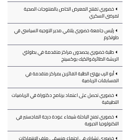
خضوري تفتتح المعرض الخاص بالمنتوجات الصحية
لمرضى السكري
رئيس جامعة خضوري يلتقي مدير التوجيه السياسي في
طولكرم
طلبة خضوري يحصدون مراكز متقدمة في بطولتي
الريشة الطائرة،والكيك بوكسينج
أبو الرب يهنئ الطلبة الفائزين بمراكز متقدمة في
المسابقات الرياضية
خضوري تحصل على اعتماد برنامج دكتوراة في الرياضيات
التطبيقية
خضوري تمنح الباحثة شيماء عودة درجة الماجستير في
التكنولوجيا الحيوية
خضوري تشارك في اجتماع منسقي ملف الانتهاكات