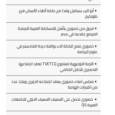
أبو الرب يستقبل وفدا من نقابة أطباء الأسنان فرع
طولكرم
فريق من خضوري يتأهل للمسابقة العربية للبرمجة
المزمع عقدها في مصر
خضوري تمنح الباحثة الاء بواقنة درجة الماجستير في
علوم الرياضة
اللجنة التوجيهية لمشروع TVETCQ تعقد اجتماعها
التحضيري للحفل الختامي
مجلس امناء خضوري يعقد اجتماعه الدوري ويتخذ عدد
من القرارات الهامة
خضوري تحصل على التصنيف التصنيف الدولي للجامعات
العربية QS