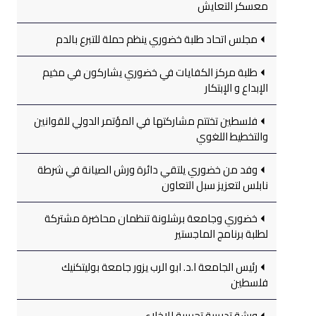
معسكر التعايش
مجلس اتحاد طلبة خضوري ينظم حملة للتبرع بالدم
طلبة مركز الكفايات في خضوري يشاركون في مخيم
الإبداع و الإبتكار
فلسطين تختتم مشاركتها في المؤتمر الدولي للقوانين
والتخطيط اللغوي
وفد من خضوري يلتقي دائرة ورش الصيانة في شرطة
نابلس لتعزيز سبل التعاون
خضوري وجامعة برشلونة تنظمان محاضرة مشتركة
لطلبة برنامج الماجستير
رئيس الجامعة ا.د. ابو الرب يزور جامعة بوليتكنيك
فلسطين
ورشة تدريبية تجريبية للإخلاء