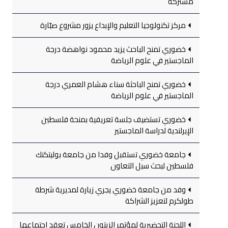
مشتركة
مركز تكنولوجيا التعليم والإبداع يزور مشروع صبّارة
خضوري تمنح الباحث يزيد محمود نواهضة درجة
الماجستير في علوم الرياضة
خضوري تمنح الباحثة سناء هشام العمري درجة
الماجستير في علوم الرياضة
خضوري تستضيف جلسة تعريفية بمنحة فلسطين
الإيرلندية لدراسة الماجستير
جامعة خضوري تستقبل وفدا من جامعة بوليتكنك
فلسطين لبحث سبل التعاون
وفد من جامعة خضوري يجري زيارة لمديرية شرطة
طولكرم لتعزيز الشراكة
اللجنة التحضيرية لمؤتمر الزيتون الخامس تعقد اجتماعها