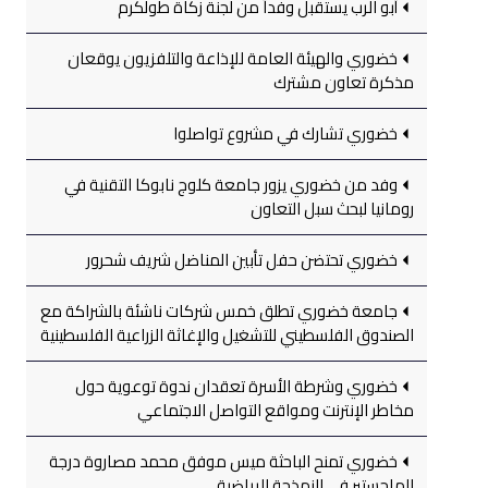
أبو الرب يستقبل وفداً من لجنة زكاة طولكرم
خضوري والهيئة العامة للإذاعة والتلفزيون يوقعان
مذكرة تعاون مشترك
خضوري تشارك في مشروع تواصلوا
وفد من خضوري يزور جامعة كلوج نابوكا التقنية في
رومانيا لبحث سبل التعاون
خضوري تحتضن حفل تأبين المناضل شريف شحرور
جامعة خضوري تطلق خمس شركات ناشئة بالشراكة مع
الصندوق الفلسطيني للتشغيل والإغاثة الزراعية الفلسطينية
خضوري وشرطة الأسرة تعقدان ندوة توعوية حول
مخاطر الإنترنت ومواقع التواصل الاجتماعي
خضوري تمنح الباحثة ميس موفق محمد مصاروة درجة
الماجستير في النمذجة الرياضية