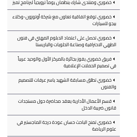
خضوري ومنتدى شارك ينظمان يوماً ترويجياً لبرنامج تميز
خضوري توقع اتفاقية تعاون مع شركة أوتوزون-وكلاء
بيجو للسيارات
خضوري تحصل على اعتماد الدبلوم المهني في فنون
الطهي الاحترافية وصناعة الحلويات والباريستا
فريق خضوري يفوز بجائزة بالمركز الأول والوحيد عربياً
في تصميم الحملات الإعلامية
خضوري تطلق مسابقة الشهيد ياسر عرفات للتصميم
والفنون
قسم الأعمال الأدارية يعقد محاضرة حول مستجدات
قانون ضريبة الدخل
خضوري تمنح الباحث حسان عودة درجة الماجستير في
علوم الرياضة