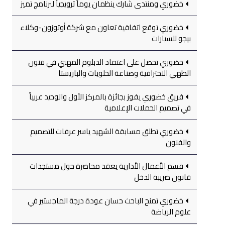
خضوري ومنتدى شارك ينظمان يوماً ترويجياً لبرنامج تميز
خضوري توقع اتفاقية تعاون مع شركة أوتوزون-وكلاء
بيجو للسيارات
خضوري تحصل على اعتماد الدبلوم المهني في فنون
الطهي الاحترافية وصناعة الحلويات والباريستا
فريق خضوري يفوز بجائزة بالمركز الأول والوحيد عربياً
في تصميم الحملات الإعلامية
خضوري تطلق مسابقة الشهيد ياسر عرفات للتصميم
والفنون
قسم الأعمال الأدارية يعقد محاضرة حول مستجدات
قانون ضريبة الدخل
خضوري تمنح الباحث حسان عودة درجة الماجستير في
علوم الرياضة