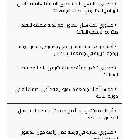
خضوري والمعهد الفلسطيني للمالية العامة ينظمان
البرنامج الأكاديمي لطلاب الجامعات
خضوري تبحث سبل التعاون مع بلدية قلقيلية لتنفيذ
مشروع الانسجة النباتية
أكاديمو هندسة الحاسوب في خضوري ينفذون ورشة
برمجة تدريبية في جامعة الاستقلال
خضوري تنظم يوماً تطوعيا لمشروع إسناد للمجموعات
الشبابية
مجلس أمناء جامعة خضوري يعقد أولى اجتماعاته في
دورته الثانية
أبو الرب يستقبل وفداً من مديرية الاقتصاد لبحث سبل
التعاون المشترك
خضوري تشارك في ورشة عمل زراعية حول التدهور
السريع للزيتون