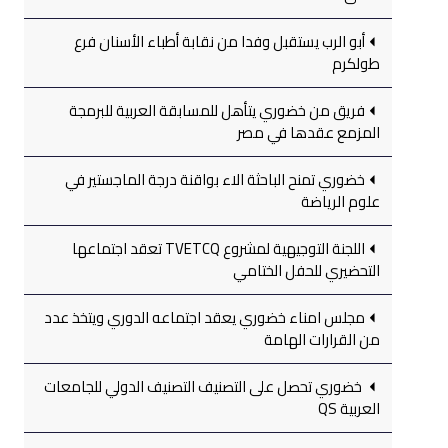
أبو الرب يستقبل وفدا من نقابة أطباء الأسنان فرع
طولكرم
فريق من خضوري يتأهل للمسابقة العربية للبرمجة
المزمع عقدها في مصر
خضوري تمنح الباحثة الاء بواقنة درجة الماجستير في
علوم الرياضة
اللجنة التوجيهية لمشروع TVETCQ تعقد اجتماعها
التحضيري للحفل الختامي
مجلس امناء خضوري يعقد اجتماعه الدوري ويتخذ عدد
من القرارات الهامة
خضوري تحصل على التصنيف التصنيف الدولي للجامعات
العربية QS