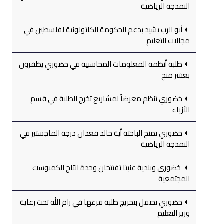
النمذجة الرياضية
أبو الرب يشيد بدعم الحكومة الكاتولونية لفلسطين في
مجالات التعليم
طلبة أنظمة المعلومات المحاسبية في خضوري يظفرون
بعشر منح
خضوري تنظم معرضاً لمشاريع تخرج الطلبة في قسم
الأزياء
خضوري تمنح الباحثة أية خالد قعدان درجة الماجستير في
النمذجة الرياضية
خضوري وبلدية عنبتا تفتتحان وحدة انتاج الكمبوست
المجتمعية
خضوري تحتفل بتخريج طلبة فرعها في رام الله تحت رعاية
وزير التعليم