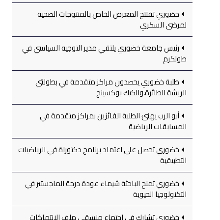
خضوري تفتتح المعرض الخاص بالمنتوجات الصحية
لمرضى السكري
رئيس جامعة خضوري يلتقي مدير التوجيه السياسي في
طولكرم
طلبة خضوري يحصدون مراكز متقدمة في بطولتي
الريشة الطائرة،والكيك بوكسينج
أبو الرب يهنئ الطلبة الفائزين بمراكز متقدمة في
المسابقات الرياضية
خضوري تحصل على اعتماد برنامج دكتوراة في الرياضيات
التطبيقية
خضوري تمنح الباحثة شيماء عودة درجة الماجستير في
التكنولوجيا الحيوية
خضوري تشارك في اجتماع منسقي ملف الانتهاكات