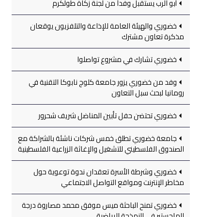
أبو الرب يستقبل وفداً من لجنة زكاة طولكرم
خضوري والهيئة العامة للإذاعة والتلفزيون يوقعان
مذكرة تعاون مشترك
خضوري تشارك في مشروع تواصلوا
وفد من خضوري يزور جامعة كلوج نابوكا التقنية في
رومانيا لبحث سبل التعاون
خضوري تحتضن حفل تأبين المناضل شريف شحرور
جامعة خضوري تطلق خمس شركات ناشئة بالشراكة مع
الصندوق الفلسطيني للتشغيل والإغاثة الزراعية الفلسطينية
خضوري وشرطة الأسرة تعقدان ندوة توعوية حول
مخاطر الإنترنت ومواقع التواصل الاجتماعي
خضوري تمنح الباحثة ميس موفق محمد مصاروة درجة
الماجستير في النمذجة الرياضية