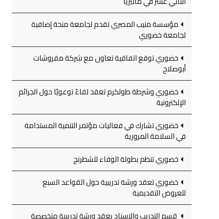
الثاني عشر في ماليزيا
مؤسسة منيب المصري تقدم لجامعة منحة إضافية
لجامعة خضوري
خضوري توقع اتفاقية تعاون مع شركة مفروشات
أبوصلاح
خضوري وشرطة طولكرم تعقد لقاءً توعويًا حول الجرائم
الإلكترونية
خضوري تشارك في فعاليات مؤتمر التنمية المستدامة
في السلامة المرورية
خضوري تنظم بطولة الوفاء للشطرنج
خضوري تعقد ورشة تدريبية حول القواعد السبع
للعروض التقديمية
قسم التدريب والإسناد يعقد ورشة تدريبية متخصصة