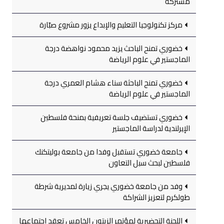
مشتركة
مركز تكنولوجيا التعليم والإبداع يزور مشروع صبّارة
خضوري تمنح الباحث يزيد محمود نواهضة درجة
الماجستير في علوم الرياضة
خضوري تمنح الباحثة سناء هشام العمري درجة
الماجستير في علوم الرياضة
خضوري تستضيف جلسة تعريفية بمنحة فلسطين
الإيرلندية لدراسة الماجستير
جامعة خضوري تستقبل وفدا من جامعة بوليتكنك
فلسطين لبحث سبل التعاون
وفد من جامعة خضوري يجري زيارة لمديرية شرطة
طولكرم لتعزيز الشراكة
اللجنة التحضيرية لمؤتمر الزيتون الخامس تعقد اجتماعها