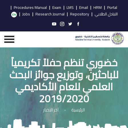
|
Procedures Manual
|
Exam
|
LMS
|
Email
|
HRM
|
Portal
التبادل الطلابي
|
Repository
|
Research Journal
|
Jobs
|
خضوري تنظم حفلاً تكريمياً
للباحثين، وتوزيع جوائز البحث
العلمي للعام الأكاديمي
2019/2020
الرئيسية
-
آخر الاخبار