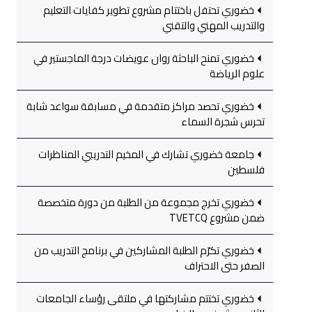
خضوري تحتفل باختتام مشروع تطوير كفايات التعليم
والتدريب المهني والتقني
خضوري تمنح الباحثة روان عويضات درجة الماجستير في
علوم الرياضة
خضوري تحصد مراكز متقدمة في مسابقة سواعد شابة
تحرس شجرة السماء
جامعة خضوري تشارك في المخيم التدريبي المناظرات
فلسطين
خضوري تخرج مجموعة من الطلبة من دورة متخصصة
ضمن مشروع TVETCQ
خضوري تكرّم الطلبة المشاركين في برنامج التدريب من
الصفر حتى الاحتراف
خضوري تختتم مشاركتها في ملتقى رؤساء الجامعات