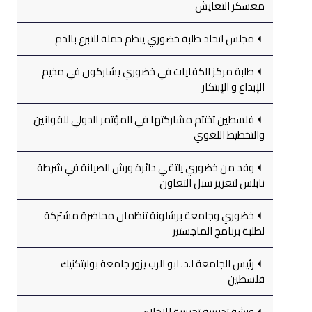
معسكر التعايش
مجلس اتحاد طلبة خضوري ينظم حملة للتبرع بالدم
طلبة مركز الكفايات في خضوري يشاركون في مخيم
الإبداع و الإبتكار
فلسطين تختتم مشاركتها في المؤتمر الدولي للقوانين
والتخطيط اللغوي
وفد من خضوري يلتقي دائرة ورش الصيانة في شرطة
نابلس لتعزيز سبل التعاون
خضوري وجامعة برشلونة تنظمان محاضرة مشتركة
لطلبة برنامج الماجستير
رئيس الجامعة ا.د. ابو الرب يزور جامعة بوليتكنيك
فلسطين
ورشة تدريبية تجريبية للإخلاء