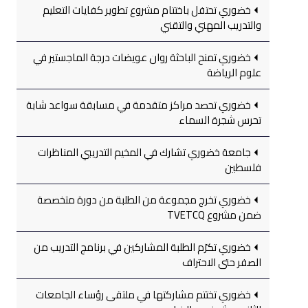
خضوري تحتفل باختتام مشروع تطوير كفايات التعليم
والتدريب المهني والتقني
خضوري تمنح الباحثة روان عويضات درجة الماجستير في
علوم الرياضة
خضوري تحصد مراكز متقدمة في مسابقة سواعد شابة
تحرس شجرة السماء
جامعة خضوري تشارك في المخيم التدريبي المناظرات
فلسطين
خضوري تخرج مجموعة من الطلبة من دورة متخصصة
ضمن مشروع TVETCQ
خضوري تكرّم الطلبة المشاركين في برنامج التدريب من
الصفر حتى الاحتراف
خضوري تختتم مشاركتها في ملتقى رؤساء الجامعات