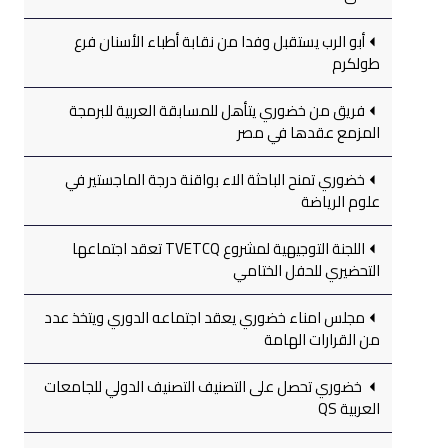
أبو الرب يستقبل وفدا من نقابة أطباء الأسنان فرع
طولكرم
فريق من خضوري يتأهل للمسابقة العربية للبرمجة
المزمع عقدها في مصر
خضوري تمنح الباحثة الاء بواقنة درجة الماجستير في
علوم الرياضة
اللجنة التوجيهية لمشروع TVETCQ تعقد اجتماعها
التحضيري للحفل الختامي
مجلس امناء خضوري يعقد اجتماعه الدوري ويتخذ عدد
من القرارات الهامة
خضوري تحصل على التصنيف التصنيف الدولي للجامعات
العربية QS