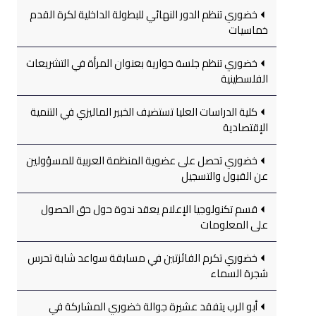
خضوري تنظم الدور النهائي للبطولة الداخلية لكرة القدم
خماسيات
خضوري تنظم جلسة حوارية بعنوان المرأة في التشريعات
الفلسطينية
كلية الدراسات العليا تستضيف الخبير الماليزي في التنمية
الإقتصادية
خضوري تحصل على عضوية المنظمة العربية للمسؤولين
عن القبول والتسجيل
قسم تكنولوجيا الإعلام يعقد ندوة حول حق الحصول
على المعلومات
خضوري تكرم الفائزتين في مسابقة سواعد شابة تحرس
شجرة السماء
أبو الرب يتفقد عشيرة جوالة خضوري المشاركة في