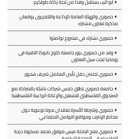
أبو الرب يستقبل وفداً من لجنة زكاة طولكرم
خضوري والهيئة العامة للإذاعة والتلفزيون يوقعان
مذكرة تعاون مشترك
خضوري تشارك في مشروع تواصلوا
وفد من خضوري يزور جامعة كلوج نابوكا التقنية في
رومانيا لبحث سبل التعاون
خضوري تحتضن حفل تأبين المناضل شريف شحرور
جامعة خضوري تطلق خمس شركات ناشئة بالشراكة مع
الصندوق الفلسطيني للتشغيل والإغاثة الزراعية الفلسطينية
خضوري وشرطة الأسرة تعقدان ندوة توعوية حول
مخاطر الإنترنت ومواقع التواصل الاجتماعي
خضوري تمنح الباحثة ميس موفق محمد مصاروة درجة
الماجستير في النمذجة الرياضية