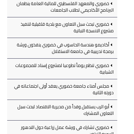
خضوري والمعهد الفلسطيني للمالية العامة ينظمان
البرنامج الأكاديمي لطلاب الجامعات
خضوري تبحث سبل التعاون مع بلدية قلقيلية لتنفيذ
مشروع الانسجة النباتية
أكاديمو هندسة الحاسوب في خضوري ينفذون ورشة
برمجة تدريبية في جامعة الاستقلال
خضوري تنظم يوماً تطوعيا لمشروع إسناد للمجموعات
الشبابية
مجلس أمناء جامعة خضوري يعقد أولى اجتماعاته في
دورته الثانية
أبو الرب يستقبل وفداً من مديرية الاقتصاد لبحث سبل
التعاون المشترك
خضوري تشارك في ورشة عمل زراعية حول التدهور
السريع للزيتون