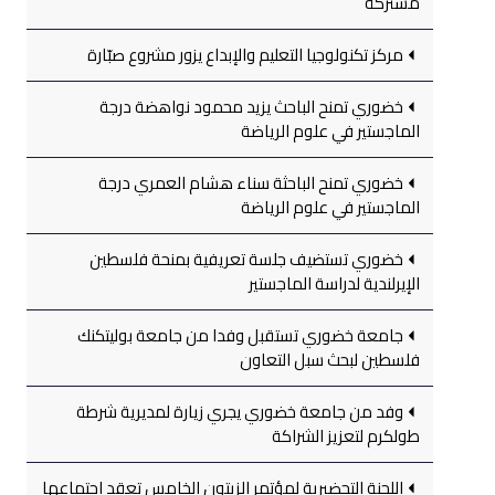
مشتركة
مركز تكنولوجيا التعليم والإبداع يزور مشروع صبّارة
خضوري تمنح الباحث يزيد محمود نواهضة درجة
الماجستير في علوم الرياضة
خضوري تمنح الباحثة سناء هشام العمري درجة
الماجستير في علوم الرياضة
خضوري تستضيف جلسة تعريفية بمنحة فلسطين
الإيرلندية لدراسة الماجستير
جامعة خضوري تستقبل وفدا من جامعة بوليتكنك
فلسطين لبحث سبل التعاون
وفد من جامعة خضوري يجري زيارة لمديرية شرطة
طولكرم لتعزيز الشراكة
اللجنة التحضيرية لمؤتمر الزيتون الخامس تعقد اجتماعها