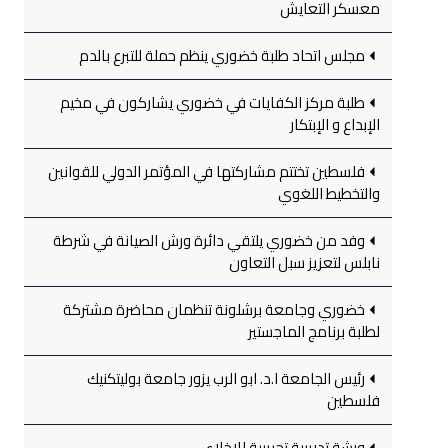
معسكر التعايش
مجلس اتحاد طلبة خضوري ينظم حملة للتبرع بالدم
طلبة مركز الكفايات في خضوري يشاركون في مخيم
الإبداع و الإبتكار
فلسطين تختتم مشاركتها في المؤتمر الدولي للقوانين
والتخطيط اللغوي
وفد من خضوري يلتقي دائرة ورش الصيانة في شرطة
نابلس لتعزيز سبل التعاون
خضوري وجامعة برشلونة تنظمان محاضرة مشتركة
لطلبة برنامج الماجستير
رئيس الجامعة ا.د. ابو الرب يزور جامعة بوليتكنيك
فلسطين
ورشة تدريبية تجريبية للإخلاء