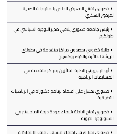
خضوري تفتتح المعرض الخاص بالمنتوجات الصحية
لمرضى السكري
رئيس جامعة خضوري يلتقي مدير التوجيه السياسي في
طولكرم
طلبة خضوري يحصدون مراكز متقدمة في بطولتي
الريشة الطائرة،والكيك بوكسينج
أبو الرب يهنئ الطلبة الفائزين بمراكز متقدمة في
المسابقات الرياضية
خضوري تحصل على اعتماد برنامج دكتوراة في الرياضيات
التطبيقية
خضوري تمنح الباحثة شيماء عودة درجة الماجستير في
التكنولوجيا الحيوية
خضوري تشارك في اجتماع منسقي ملف الانتهاكات