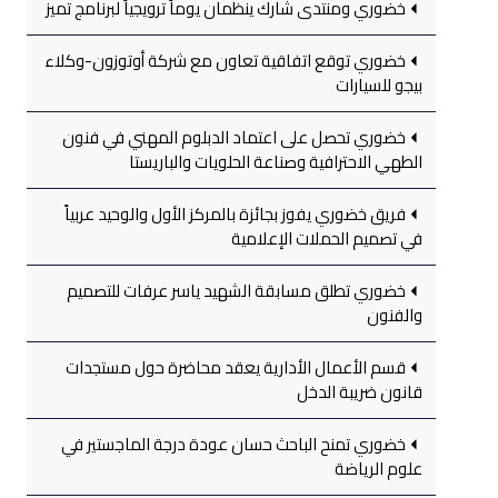
خضوري ومنتدى شارك ينظمان يوماً ترويجياً لبرنامج تميز
خضوري توقع اتفاقية تعاون مع شركة أوتوزون-وكلاء
بيجو للسيارات
خضوري تحصل على اعتماد الدبلوم المهني في فنون
الطهي الاحترافية وصناعة الحلويات والباريستا
فريق خضوري يفوز بجائزة بالمركز الأول والوحيد عربياً
في تصميم الحملات الإعلامية
خضوري تطلق مسابقة الشهيد ياسر عرفات للتصميم
والفنون
قسم الأعمال الأدارية يعقد محاضرة حول مستجدات
قانون ضريبة الدخل
خضوري تمنح الباحث حسان عودة درجة الماجستير في
علوم الرياضة