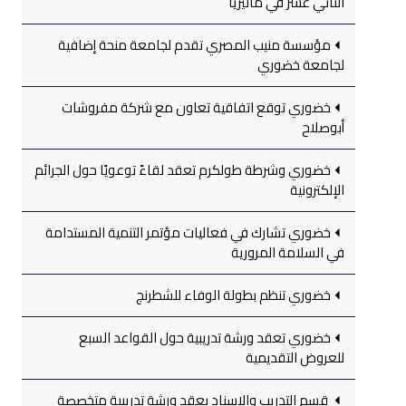
الثاني عشر في ماليزيا
مؤسسة منيب المصري تقدم لجامعة منحة إضافية
لجامعة خضوري
خضوري توقع اتفاقية تعاون مع شركة مفروشات
أبوصلاح
خضوري وشرطة طولكرم تعقد لقاءً توعويًا حول الجرائم
الإلكترونية
خضوري تشارك في فعاليات مؤتمر التنمية المستدامة
في السلامة المرورية
خضوري تنظم بطولة الوفاء للشطرنج
خضوري تعقد ورشة تدريبية حول القواعد السبع
للعروض التقديمية
قسم التدريب والإسناد يعقد ورشة تدريبية متخصصة