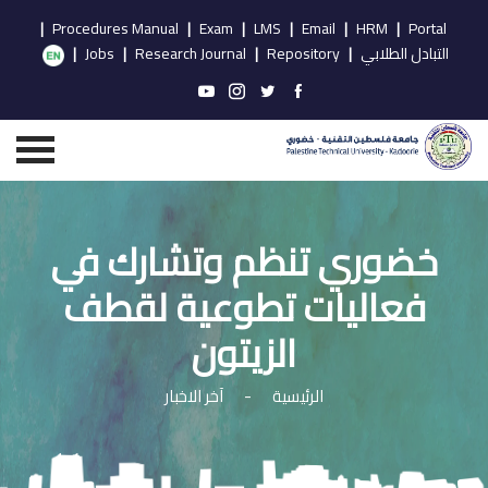
|
Procedures Manual
|
Exam
|
LMS
|
Email
|
HRM
|
Portal
التبادل الطلابي
|
Repository
|
Research Journal
|
Jobs
|
خضوري تنظم وتشارك في
فعاليات تطوعية لقطف
الزيتون
الرئيسية
-
آخر الاخبار