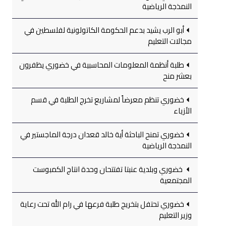
النمذجة الرياضية
أبو الرب يشيد بدعم الحكومة الكاتولونية لفلسطين في
مجالات التعليم
طلبة أنظمة المعلومات المحاسبية في خضوري يظفرون
بعشر منح
خضوري تنظم معرضاً لمشاريع تخرج الطلبة في قسم
الأزياء
خضوري تمنح الباحثة أية خالد قعدان درجة الماجستير في
النمذجة الرياضية
خضوري وبلدية عنبتا تفتتحان وحدة انتاج الكمبوست
المجتمعية
خضوري تحتفل بتخريج طلبة فرعها في رام الله تحت رعاية
وزير التعليم