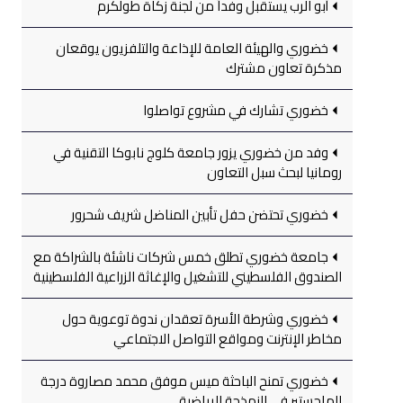
أبو الرب يستقبل وفداً من لجنة زكاة طولكرم
خضوري والهيئة العامة للإذاعة والتلفزيون يوقعان
مذكرة تعاون مشترك
خضوري تشارك في مشروع تواصلوا
وفد من خضوري يزور جامعة كلوج نابوكا التقنية في
رومانيا لبحث سبل التعاون
خضوري تحتضن حفل تأبين المناضل شريف شحرور
جامعة خضوري تطلق خمس شركات ناشئة بالشراكة مع
الصندوق الفلسطيني للتشغيل والإغاثة الزراعية الفلسطينية
خضوري وشرطة الأسرة تعقدان ندوة توعوية حول
مخاطر الإنترنت ومواقع التواصل الاجتماعي
خضوري تمنح الباحثة ميس موفق محمد مصاروة درجة
الماجستير في النمذجة الرياضية