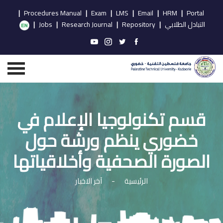
|
Procedures Manual
|
Exam
|
LMS
|
Email
|
HRM
|
Portal
التبادل الطلابي
|
Repository
|
Research Journal
|
Jobs
|
قسم تكنولوجيا الإعلام في
خضوري ينظم ورشة حول
الصورة الصحفية وأخلاقياتها
الرئيسية
-
آخر الاخبار