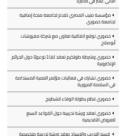
الثاني عشر في ماليزيا
مؤسسة منيب المصري تقدم لجامعة منحة إضافية
لجامعة خضوري
خضوري توقع اتفاقية تعاون مع شركة مفروشات
أبوصلاح
خضوري وشرطة طولكرم تعقد لقاءً توعويًا حول الجرائم
الإلكترونية
خضوري تشارك في فعاليات مؤتمر التنمية المستدامة
في السلامة المرورية
خضوري تنظم بطولة الوفاء للشطرنج
خضوري تعقد ورشة تدريبية حول القواعد السبع
للعروض التقديمية
قسم التدريب والإسناد يعقد ورشة تدريبية متخصصة