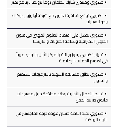
خضوري ومنتدى شارك ينظمان يوماً ترويجياً لبرنامج تميز
خضوري توقع اتفاقية تعاون مع شركة أوتوزون-وكلاء
بيجو للسيارات
خضوري تحصل على اعتماد الدبلوم المهني في فنون
الطهي الاحترافية وصناعة الحلويات والباريستا
فريق خضوري يفوز بجائزة بالمركز الأول والوحيد عربياً
في تصميم الحملات الإعلامية
خضوري تطلق مسابقة الشهيد ياسر عرفات للتصميم
والفنون
قسم الأعمال الأدارية يعقد محاضرة حول مستجدات
قانون ضريبة الدخل
خضوري تمنح الباحث حسان عودة درجة الماجستير في
علوم الرياضة