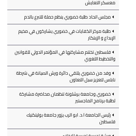
معسكر التعايش
مجلس اتحاد طلبة خضوري ينظم حملة للتبرع بالدم
طلبة مركز الكفايات في خضوري يشاركون في مخيم
الإبداع و الإبتكار
فلسطين تختتم مشاركتها في المؤتمر الدولي للقوانين
والتخطيط اللغوي
وفد من خضوري يلتقي دائرة ورش الصيانة في شرطة
نابلس لتعزيز سبل التعاون
خضوري وجامعة برشلونة تنظمان محاضرة مشتركة
لطلبة برنامج الماجستير
رئيس الجامعة ا.د. ابو الرب يزور جامعة بوليتكنيك
فلسطين
ورشة تدريبية تجريبية للإخلاء