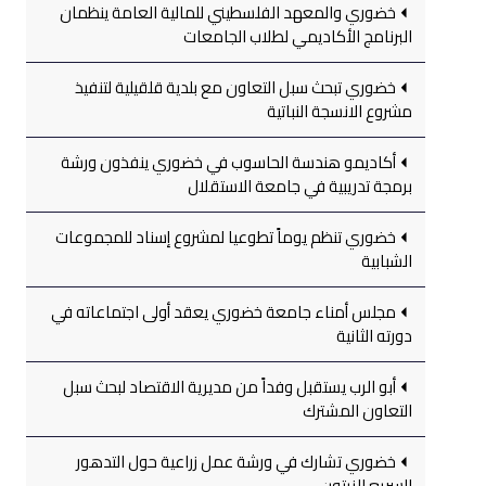
خضوري والمعهد الفلسطيني للمالية العامة ينظمان
البرنامج الأكاديمي لطلاب الجامعات
خضوري تبحث سبل التعاون مع بلدية قلقيلية لتنفيذ
مشروع الانسجة النباتية
أكاديمو هندسة الحاسوب في خضوري ينفذون ورشة
برمجة تدريبية في جامعة الاستقلال
خضوري تنظم يوماً تطوعيا لمشروع إسناد للمجموعات
الشبابية
مجلس أمناء جامعة خضوري يعقد أولى اجتماعاته في
دورته الثانية
أبو الرب يستقبل وفداً من مديرية الاقتصاد لبحث سبل
التعاون المشترك
خضوري تشارك في ورشة عمل زراعية حول التدهور
السريع للزيتون