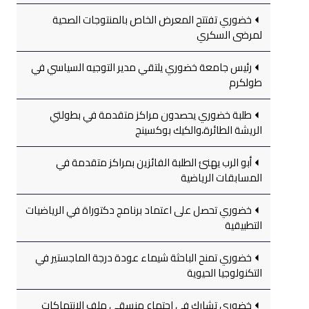
خضوري تفتتح المعرض الخاص بالمنتوجات الصحية
لمرضى السكري
رئيس جامعة خضوري يلتقي مدير التوجيه السياسي في
طولكرم
طلبة خضوري يحصدون مراكز متقدمة في بطولتي
الريشة الطائرة،والكيك بوكسينج
أبو الرب يهنئ الطلبة الفائزين بمراكز متقدمة في
المسابقات الرياضية
خضوري تحصل على اعتماد برنامج دكتوراة في الرياضيات
التطبيقية
خضوري تمنح الباحثة شيماء عودة درجة الماجستير في
التكنولوجيا الحيوية
خضوري تشارك في اجتماع منسقي ملف الانتهاكات