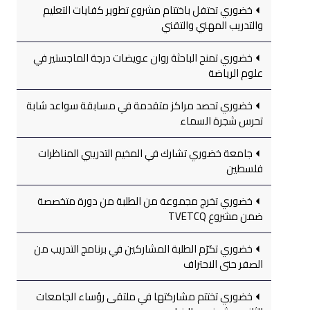
خضوري تحتفل باختتام مشروع تطوير كفايات التعليم
والتدريب المهني والتقني
خضوري تمنح الباحثة روان عويضات درجة الماجستير في
علوم الرياضة
خضوري تحصد مراكز متقدمة في مسابقة سواعد شابة
تحرس شجرة السماء
جامعة خضوري تشارك في المخيم التدريبي المناظرات
فلسطين
خضوري تخرج مجموعة من الطلبة من دورة متخصصة
ضمن مشروع TVETCQ
خضوري تكرّم الطلبة المشاركين في برنامج التدريب من
الصفر حتى الاحتراف
خضوري تختتم مشاركتها في ملتقى رؤساء الجامعات