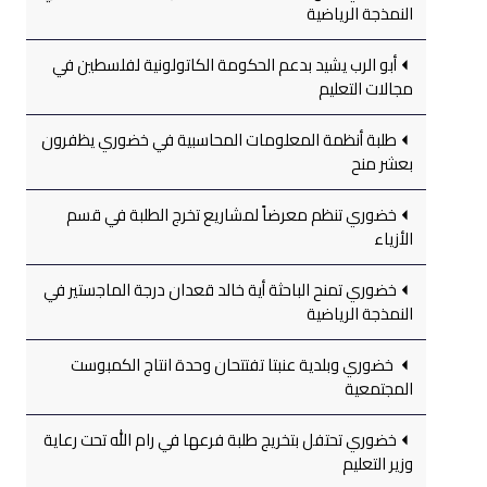
النمذجة الرياضية
أبو الرب يشيد بدعم الحكومة الكاتولونية لفلسطين في
مجالات التعليم
طلبة أنظمة المعلومات المحاسبية في خضوري يظفرون
بعشر منح
خضوري تنظم معرضاً لمشاريع تخرج الطلبة في قسم
الأزياء
خضوري تمنح الباحثة أية خالد قعدان درجة الماجستير في
النمذجة الرياضية
خضوري وبلدية عنبتا تفتتحان وحدة انتاج الكمبوست
المجتمعية
خضوري تحتفل بتخريج طلبة فرعها في رام الله تحت رعاية
وزير التعليم