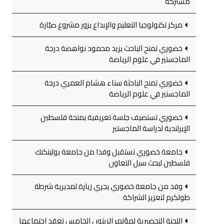
مشتركة
مركز تكنولوجيا التعليم والإبداع يزور مشروع صبّارة
خضوري تمنح الباحث يزيد محمود نواهضة درجة
الماجستير في علوم الرياضة
خضوري تمنح الباحثة سناء هشام العمري درجة
الماجستير في علوم الرياضة
خضوري تستضيف جلسة تعريفية بمنحة فلسطين
الإيرلندية لدراسة الماجستير
جامعة خضوري تستقبل وفدا من جامعة بوليتكنك
فلسطين لبحث سبل التعاون
وفد من جامعة خضوري يجري زيارة لمديرية شرطة
طولكرم لتعزيز الشراكة
اللجنة التحضيرية لمؤتمر الزيتون الخامس تعقد اجتماعها