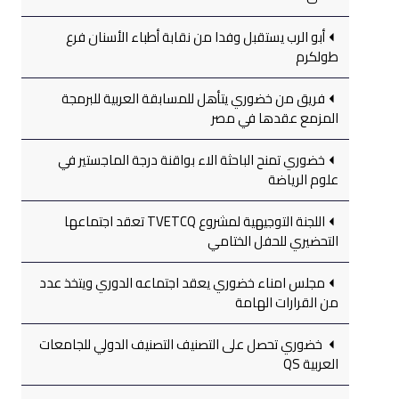
أبو الرب يستقبل وفدا من نقابة أطباء الأسنان فرع
طولكرم
فريق من خضوري يتأهل للمسابقة العربية للبرمجة
المزمع عقدها في مصر
خضوري تمنح الباحثة الاء بواقنة درجة الماجستير في
علوم الرياضة
اللجنة التوجيهية لمشروع TVETCQ تعقد اجتماعها
التحضيري للحفل الختامي
مجلس امناء خضوري يعقد اجتماعه الدوري ويتخذ عدد
من القرارات الهامة
خضوري تحصل على التصنيف التصنيف الدولي للجامعات
العربية QS