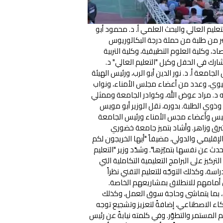
ليم العالي والبحث العلمي أ. د. محمود أبو
 الخامس عشر من طلبة من حملة درجة البكالوريوس
د، وكلية العلوم التطبيقية، وكلية التربية
رك في الحفل وكيل "التعليم العالي" د.
معة أ. د. نور الدين أبو الرب، ورئيس الهيئة
تيوي، وعدد من أعضاء مجلس الأمناء، ونواب
 د. مراد عوض الله، وكوادر الجامعة وممثلي
ذوي الطلبة. بدوره، نقل الوزير أبو مويس
لرئيس وأعضاء مجس الأمناء ورئيس الجامعة
رق وزاهر. وأشاد بتميز جامعة خضوري
 الإقليمي والدولي، مضيفاً "أيها الخريجون لكم
 عن نفسها بتميّزها". وشدّد وزير "التعليم
كيز على البرامج التعليمية التكاملية التي
سة، وكذلك التوجّه للتعليم التقني نظراً
 أمامهم للانطلاق بمشاريعهم الخاصة.
رى، بما يتماشى وحاجة سوق العمل، وكذلك
ذكاء الاصطناعي، إضافةً لتعزيز وتشجيع توجه
م المستمر والتطوّر. وفي كلمته نيابةً عن رئيس