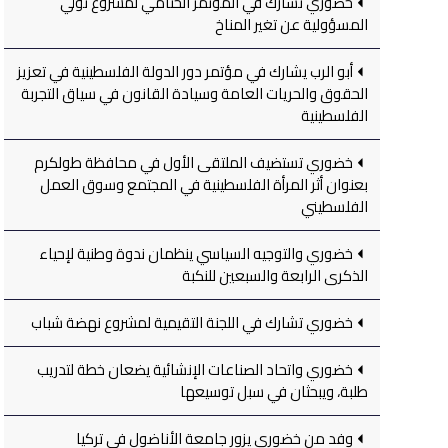
خضوري تشارك في المؤتمر الختامي لمشروع تولي
المسؤولية عن تغير المناخ
أبو الرب يشارك في مؤتمر دور الدولة الفلسطينية في تعزيز
الحقوق والحريات العامة وسيادة القانون في سياق التجربة
الفلسطينية
خضوري تستضيف الملتقى الأول في محافظة طولكرم
بعنوان أثر المرأة الفلسطينية في المجتمع وسوق العمل
الفلسطيني
خضوري والتوجيه السياسي ينظمان ندوة وطنية لإحياء
الذكرى الرابعة والسبعين للنكبة
خضوري تشارك في اللجنة التقيمية لمشروع نهضة شباب
خضوري واتحاد الصناعات الإنشائية يضعان خطة لتدريب
طلبة، ويبحثان في سبل توسيعها
وفد من خضوري يزور جامعة الأناضول في تركيا