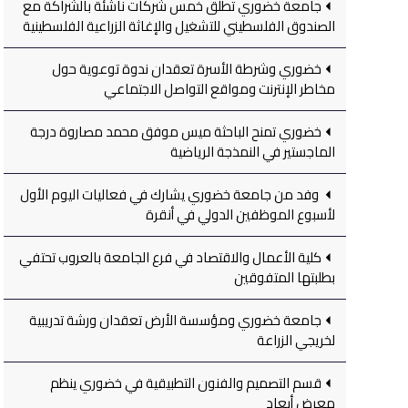
جامعة خضوري تطلق خمس شركات ناشئة بالشراكة مع
الصندوق الفلسطيني للتشغيل والإغاثة الزراعية الفلسطينية
خضوري وشرطة الأسرة تعقدان ندوة توعوية حول
مخاطر الإنترنت ومواقع التواصل الاجتماعي
خضوري تمنح الباحثة ميس موفق محمد مصاروة درجة
الماجستير في النمذجة الرياضية
وفد من جامعة خضوري يشارك في فعاليات اليوم الأول
لأسبوع الموظفين الدولي في أنقرة
كلية الأعمال والاقتصاد في فرع الجامعة بالعروب تحتفي
بطلبتها المتفوقين
جامعة خضوري ومؤسسة الأرض تعقدان ورشة تدريبية
لخريجي الزراعة
قسم التصميم والفنون التطبيقية في خضوري ينظم
معرض أبعاد