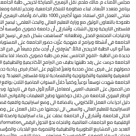
مجلس الأمناء م. مالك ملحم، نقل الزهيري المباركة لخريجي طلبة الجامعة
برنامج متعدد الأبعاد، لبناء منظومة للابتكار الجامعية، وتجذير ثقافة ومعا
مناحي العمل التي استفاد منها أكثرمن 1000
طموحة بالتعاون الوثيق مع وزارة التعليم العالي والبحث العلمي؛ ليصبح ا
فلسطين التاريخية ودول الشتات. وأشار إلى أن جامعة خضوري مؤسسه أكا
واحتياجات المجتمع المحلي وتطلعاته؛ "فساهمت بشكل كبير في ترسيخ الو
الجامعة في أنشطة وبرامج لا منهجية عزّزت حضور الجامعة على المستويات 
هنأ أبو الرب الطلبة الخريجين قائلاً: "يشرِفني أن أُرحبَ بكم جميعاً في فرع 
جديدة من الطلبة -الفوجِ الخامس عشر من طلبة خضوري كحصاد لما بذلتموه في 
الجامعة حرصت على رفد طلبتها بطيف من البرامجِ الأكاديميةِ والتطبيقيةِ ال
حصولهم على فرصِ عملٍ مجدية وتعززُ قدرَتَهم على ابتكار فرص ريادية ج
المعرفيةِ والعلمية والتكنولوجية والاقتصادية لدولة فلسطين العتيدة". وعل
من الحصول على التصنيف العربي لمعامل التأثير لأول مرة في تاريخها. وبين 
الإطار البنيوي للجامعة من خلال حوكمتها وطرح التعليمات والقوانين الم
دليل اجراءات العمل الألكتروني، يالاضافة الى وضع استراتيجية واقعية قصي
الاستراتيجية للتعليم العالي، والسعي الى ترجمتها من خلال العمل على 
الحالي للجامعة. وأشار إلى أن الجامعة عملت على بناء استراتيجية واضحة لل
العديد من المشاريع التطويرية والتطبيقية والتنموية مع البلديات والمؤسس
وحدات السماد العضوي "الكمبوست"، ومشروعي جهاز التنفس والأنسجة النبا