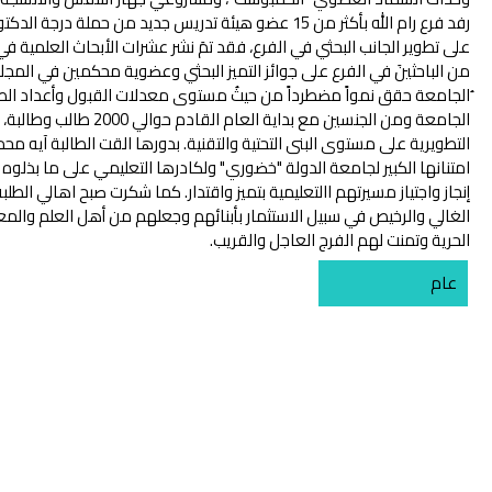
رفد فرع رام الله بأكثر من 15 عضو هيئة تدريس جديد من حملة
على تطوير الجانب البحثي في الفرع، فقد تمَ نشر عشرات الأبحاث العلمية ف
من الباحثينَ في الفرع على جوائز التميز البحثي وعضوية محكمين في المجلات 
ُالجامعة حقق نمواً مضطرداً من حيثُ مستوى معدلات القبول وأعداد الطلب
الجامعة ومن الجنسين مع بداي
التطويرية على مستوى البنى التحتية والتقنية. بدورها القت الطالبة آيه م
امتنانها الكبير لجامعة الدولة "خضوري" ولكادرها التعليمي على ما بذ
إنجاز واجتياز مسيرتهم االتعليمية بتميز واقتدار. كما شكرت صبح اهالي الط
الغالي والرخيص في سبيل الاستثمار بأبنائهم وجعلهم من أهل العلم والم
الحرية وتمنت لهم الفرج العاجل والقريب.
عام