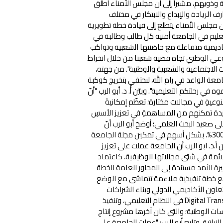
 وذويهم، مشيراً إلى أن مجلس الأمناء أطلق
رف الريادة والإبداع والابتكار في مختلف
 طالب/ة. وأضاف الزهيري أن مجلس الأمناء يتطلع إلى قيادة خطة تطويرية
لتعليم في الجامعة أمنية كل طالب وطالبة في
ديمية متفاعلة مع حاضنتها الشعبية وتواكب
عي الوطني تجاه قضية شعبنا من خلال انخراط
الاجتماعية والشعبية والوطنية". من جهته،
الجامعة الواعد في رام الله، لنحتفي بتخريج كوكبة
رحلتكم التعليمية". وبيّن أ. د. أبو الرب "أنّ
نوعيةِ في مجالات مختارة؛ تعظّم إمكانيةَ
ديدة تمكنهم من المساهمةِ في تعزيز الأسسِ
ى صعيد البحث العلمي؛ أوضحَ أبو الرب أنّ
الجامعة شهدت توسعاً نوعياً ِوكمياً خلالَ السنواتِ الماضيةِ الثلاثِ بواقع 300%، بشكل أسهم في تمكين مجلة الجامعة
أ.د. ابو الرب أن الجامعة عملت على تعزيز
لائمة في شتى مجالاتها الوظيفية، كاعتماد
رة الأمد مستندة إلى المحاور العامة للخطة
وضع خطة تنفيذية ملاءمة تتماشى مع الوضع
تعاون الأكاديمي الدولي وبناء الشراكات
الإقليمية مع الجامعات العالمية، والاتجاه نحوَ التحولِ الرقميDigital Transformation في النظام التعليمي، وتنفيذ
ات الوطنية؛ والتي كان آخرها مشروع إنتاج
تية. وتابع أبو الرب: "عملت الجامعة على