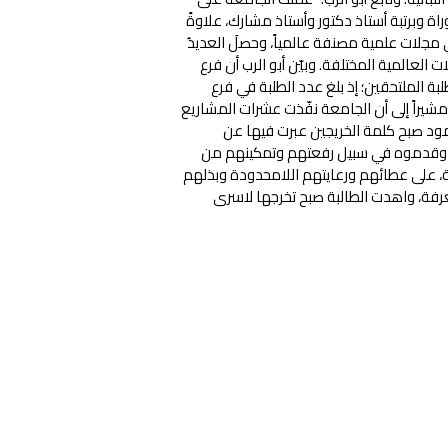
 درجة الدكتوراة وبرتبة أستاذ دكتور وأستاذ مشارك، علاوةً
ي مجلات علمية مصنفة عالمياً، وحصلَ العديدُ
العالمية المختلفة. وبيّن أبو الرب أن فرع
ة الملتحقين؛ إذ بلغ عدد الطلبة في فرع
ة العام القادم حوالي 2000 طالب وطالبة، مشيراً إلى أن الجامعة نفّذت عشرات المشاريع
حمود صبح كلمة الخريجين عبرت فيها عن
لوه وقدموه في سبيل رفعتهم وتمكينهم من
لبة، على عطائهم ورعايتهم اللامحدودة وبذلهم
عرفة، واهدت الطالبة صبح تخرجها لاسرى