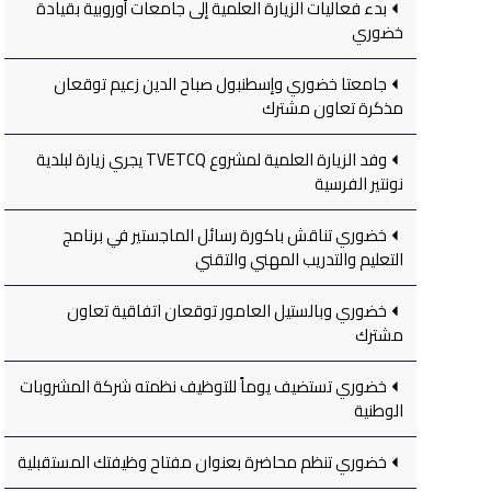
بدء فعاليات الزيارة العلمية إلى جامعات أوروبية بقيادة
خضوري
جامعتا خضوري وإسطنبول صباح الدين زعيم توقعان
مذكرة تعاون مشترك
وفد الزيارة العلمية لمشروع TVETCQ يجري زيارة لبلدية
نونتير الفرسية
خضوري تناقش باكورة رسائل الماجستير في برنامج
التعليم والتدريب المهني والتقني
خضوري وبالستيل العامور توقعان اتفاقية تعاون
مشترك
خضوري تستضيف يوماً للتوظيف نظمته شركة المشروبات
الوطنية
خضوري تنظم محاضرة بعنوان مفتاح وظيفتك المستقبلية