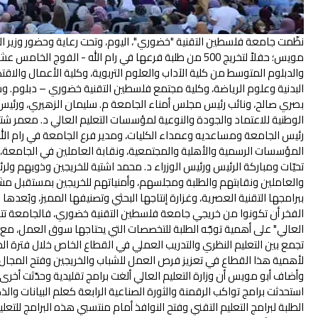
نظّمت جامعة فلسطين التقنية "خضوري"، اليوم، وتحت رعاية وحضور وزير التع
مويس؛ حفلاً لتخريج 500 من طلبة فرعها في رام الله - الفوج
والدبلوم المتوسط من كلية الآداب والعلوم التربوية، وكلية الأعمال والاقتصا
البدنية وعلوم الرياضة، وكلية مجتمع فلسطين التقنية خضوري – دبلوم. وشا
بصري صالح، ونائب رئيس مجلس أمناء الجامعة م. سليمان الزهيري، ورئيس الجا
الوطنية للاعتماد والجودة والنوعية لمؤسسات التعليم العالي د. معمر ش
رئيس الجامعة ومساعديه وعمداء الكليات، ومدير فرع الجامعة في رام الله
المؤسسات الرسمية والأهلية والمجتمعية، ونقابة العاملين في الجامعة، و
تحيّات ومباركة الرئيس ورئيس الوزراء د. محمد اشتية للخريجين وذويهم و
والعاملين ونقابتهم والطلبة ومجلسهم، وأمنياتهم للخريجين بمستقبل مش
ببرامجها التقنية العصرية، وغزارة إنتاجها البحثي وتصنيفها المميز، وبُعدها
الفخر أن تكونوا من خريجي جامعة فلسطين التقنية خضوري، فالجامعة تتحدث
العالي" على أهمية توجّه الطلبة للتخصصات التي يحتاجها سوق العمل، مع التر
تجمع بين التعليم النظري والتدريب العملي في القطاع الخاص خلال فترة الدرا
لأهمية هذا القطاع في تعزيز فرص العمل للشباب والخريجين وفتح المجال
وأضاف أبو مويس أن وزارة التعليم العالي ألغت برامج تقليدية وحدّثت أخ
استحدثت برامج تواكب الرقمنة والثورة الصناعية الرابعة كعلم البيانات وال
الطلبة لبرامج التعليم التقني وفتح النوافذ أمام منتسبي هذه البرامج للتعلي