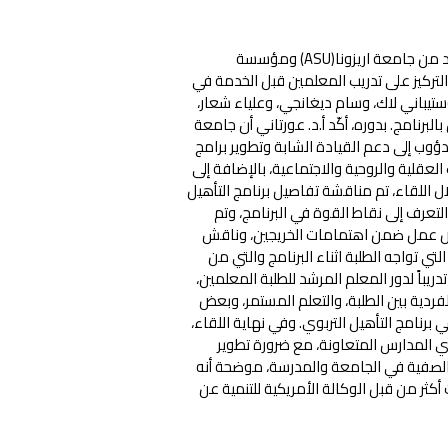
بحث رئيس جامعة فلسطين التقنية – خضوري، أ.د. مروان عورتاني، مع وفد من جامعة اريزونا(ASU) ومؤسسة
بوي والتركيز على تدريب المعلمين قبل الخدمة في
تيباني لاك، وسام ديغانجي، وعلياء شعار،
برنامج. بدوره، أكّد أ.د. عورتاني أن جامعة
دؤوب إلى دعم القيادة الشابة وتطوير برامج
عقلية والروحية والاجتماعية، بالإضافة إلى
 اللقاء، تم مناقشة تفاصيل برنامج التأهيل
تعرف إلى نقاط القوة في البرنامج، وتم
فرص عمل ضمن اهتمامات الخريجين، وناقش
تي تواجه الطلبة اثناء البرنامج والتي من
يباً لدور المعلم المرشد للطلبة المعلمين،
ردية بين الطلبة، والتعلم المستمر، وبعض
برنامج التأهيل التربوي. وفي نهاية اللقاء،
ي المدارس المتعاونة، مع ضرورة تطوير
ف الصفية في الجامعة والمدرسة، موضحة أنه
ر من قبل الوكالة الأمريكية للتنمية عن