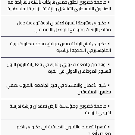
جامعة خضوري تطلق خمس شركات ناشئة بالشراكة مع
الصندوق الفلسطيني للتشغيل والإغاثة الزراعية الفلسطينية
خضوري وشرطة الأسرة تعقدان ندوة توعوية حول
مخاطر الإنترنت ومواقع التواصل الاجتماعي
خضوري تمنح الباحثة ميس موفق محمد مصاروة درجة
الماجستير في النمذجة الرياضية
وفد من جامعة خضوري يشارك في فعاليات اليوم الأول
لأسبوع الموظفين الدولي في أنقرة
كلية الأعمال والاقتصاد في فرع الجامعة بالعروب تحتفي
بطلبتها المتفوقين
جامعة خضوري ومؤسسة الأرض تعقدان ورشة تدريبية
لخريجي الزراعة
قسم التصميم والفنون التطبيقية في خضوري ينظم
معرض أبعاد