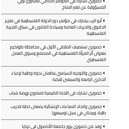
خضوري تشارك في المؤتمر الختامي لمشروع تولي
المسؤولية عن تغير المناخ
أبو الرب يشارك في مؤتمر دور الدولة الفلسطينية في تعزيز
الحقوق والحريات العامة وسيادة القانون في سياق التجربة
الفلسطينية
خضوري تستضيف الملتقى الأول في محافظة طولكرم
بعنوان أثر المرأة الفلسطينية في المجتمع وسوق العمل
الفلسطيني
خضوري والتوجيه السياسي ينظمان ندوة وطنية لإحياء
الذكرى الرابعة والسبعين للنكبة
خضوري تشارك في اللجنة التقيمية لمشروع نهضة شباب
خضوري واتحاد الصناعات الإنشائية يضعان خطة لتدريب
طلبة، ويبحثان في سبل توسيعها
وفد من خضوري يزور جامعة الأناضول في تركيا