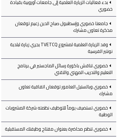
بدء فعاليات الزيارة العلمية إلى جامعات أوروبية بقيادة
خضوري
جامعتا خضوري وإسطنبول صباح الدين زعيم توقعان
مذكرة تعاون مشترك
وفد الزيارة العلمية لمشروع TVETCQ يجري زيارة لبلدية
نونتير الفرسية
خضوري تناقش باكورة رسائل الماجستير في برنامج
التعليم والتدريب المهني والتقني
خضوري وبالستيل العامور توقعان اتفاقية تعاون
مشترك
خضوري تستضيف يوماً للتوظيف نظمته شركة المشروبات
الوطنية
خضوري تنظم محاضرة بعنوان مفتاح وظيفتك المستقبلية