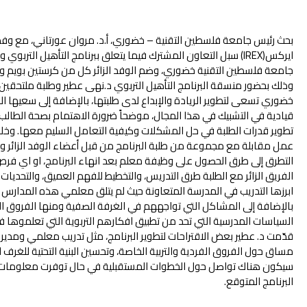
ايركس(IREX) سبل التعاون المشترك فيما يتعلق ببرنامج التأهيل التر
جامعة فلسطين التقنية خضوري، وضم الوفد الزائر كل من كرستين بويم وس
وذلك بحضور منسقة البرنامج التأهيل التربوي د.نهى عطير وطلبة ملتحقين بال
خضوري تسعى لتطوير الريادة والإبداع لدى طلبتها، بالإضافة إلى سعيها ال
قيادية في التشبيك في هذا المجال، موضحاً ضرورة الاهتمام بصحة الطالب ال
تطوير قدرات الطلبة في حل المشكلات وكيفية التعامل السليم معها. وخلال
عمل مقابلة مع مجموعة من طلبة البرنامج من قبل أعضاء الوفد الزائر وال
التطرق إلى طرق الحصول على وظيفة معلم بعد انهاء البرنامج، او اي 
الفريق الزائر مع الطلبة طرق التدريس، والتخطيط للفهم العميق، والتحديات ال
ابرزها التدريب في المدرسة المتعاونة حيث لم يتلق معلمي هذه المدارس تدر
بالإضافة إلى المشاكل التي تواجههم في الغرفة الصفية ومنها الفروق الف
السياسات المدرسية التي تحد من تطبيق افكارهم التربوية التي تعلموها في 
قدّمت د. عطير بعض الاقتراحات لتطوير البرنامج، مثل تدريب معلمي ومدير
مساق حول الفروق الفردية والتربية الخاصة، وتحسين البنية التحتية للغر
سيكون هناك تواصل حول الخطوات المستقبلية في حال توفرت معلومات أكث
البرنامج المتوقع.