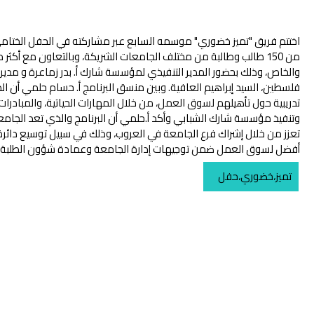
اختتم فريق "تميز خضوري" موسمه السابع عبر مشاركته في الحفل الختامي
والخاص، وذلك بحضور المدير التنفيذي لمؤسسة شارك أ. بدر زماعرة و مدير
فلسطين، السيد إبراهيم العافية. وبين منسق البرنامج أ. حسام حلمي أن ال
تدريبية حول تأهيلهم لسوق العمل، من خلال المهارات الحياتية، والمبادرات
وتنفيذ مؤسسة شارك الشبابي وأكد أ.حلمي أن البرنامج والذي تعد الجامعة 
تعزز من خلال إشراك فرع الجامعة في العروب، وذلك في سبيل توسيع دائرة
أفضل لسوق العمل ضمن توجيهات إدارة الجامعة وعمادة شؤون الطلبة ف
تميز،خضوري،حفل