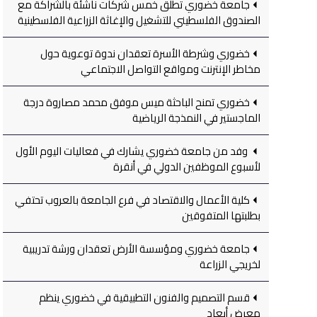
جامعة خضوري تطلق خمس شركات ناشئة بالشراكة مع
الصندوق الفلسطيني للتشغيل والإغاثة الزراعية الفلسطينية
خضوري وشرطة الأسرة تعقدان ندوة توعوية حول
مخاطر الإنترنت ومواقع التواصل الاجتماعي
خضوري تمنح الباحثة ميس موفق محمد مصاروة درجة
الماجستير في النمذجة الرياضية
وفد من جامعة خضوري يشارك في فعاليات اليوم الأول
لأسبوع الموظفين الدولي في أنقرة
كلية الأعمال والاقتصاد في فرع الجامعة بالعروب تحتفي
بطلبتها المتفوقين
جامعة خضوري ومؤسسة الأرض تعقدان ورشة تدريبية
لخريجي الزراعة
قسم التصميم والفنون التطبيقية في خضوري ينظم
معرض أبعاد