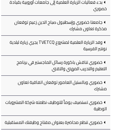
بدء فعاليات الزيارة العلمية إلى جامعات أوروبية بقيادة
خضوري
جامعتا خضوري وإسطنبول صباح الدين زعيم توقعان
مذكرة تعاون مشترك
وفد الزيارة العلمية لمشروع TVETCQ يجري زيارة لبلدية
نونتير الفرسية
خضوري تناقش باكورة رسائل الماجستير في برنامج
التعليم والتدريب المهني والتقني
خضوري وبالستيل العامور توقعان اتفاقية تعاون
مشترك
خضوري تستضيف يوماً للتوظيف نظمته شركة المشروبات
الوطنية
خضوري تنظم محاضرة بعنوان مفتاح وظيفتك المستقبلية