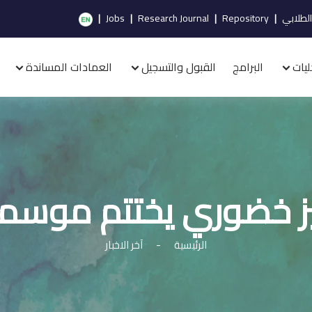
الطلابي
|
Repository
|
Research Journal
|
Jobs
|
ليات
البرامج
القبول والتسجيل
العمادات المساندة
ز خضوري يختتم موسمه
الرئيسية
-
آخر الاخبار