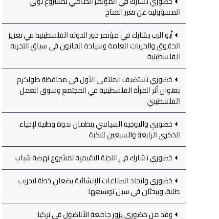
خضوري تشارك في المؤتمر الختامي لمشروع تولي
المسؤولية عن تغير المناخ
أبو الرب يشارك في مؤتمر دور الدولة الفلسطينية في تعزيز
الحقوق والحريات العامة وسيادة القانون في سياق التجربة
الفلسطينية
خضوري تستضيف الملتقى الأول في محافظة طولكرم
بعنوان أثر المرأة الفلسطينية في المجتمع وسوق العمل
الفلسطيني
خضوري والتوجيه السياسي ينظمان ندوة وطنية لإحياء
الذكرى الرابعة والسبعين للنكبة
خضوري تشارك في اللجنة التقيمية لمشروع نهضة شباب
خضوري واتحاد الصناعات الإنشائية يضعان خطة لتدريب
طلبة، ويبحثان في سبل توسيعها
وفد من خضوري يزور جامعة الأناضول في تركيا