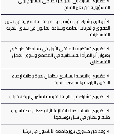
خضوري تشارك في المؤتمر الختامي لمشروع تولي
المسؤولية عن تغير المناخ
أبو الرب يشارك في مؤتمر دور الدولة الفلسطينية في تعزيز
الحقوق والحريات العامة وسيادة القانون في سياق التجربة
الفلسطينية
خضوري تستضيف الملتقى الأول في محافظة طولكرم
بعنوان أثر المرأة الفلسطينية في المجتمع وسوق العمل
الفلسطيني
خضوري والتوجيه السياسي ينظمان ندوة وطنية لإحياء
الذكرى الرابعة والسبعين للنكبة
خضوري تشارك في اللجنة التقيمية لمشروع نهضة شباب
خضوري واتحاد الصناعات الإنشائية يضعان خطة لتدريب
طلبة، ويبحثان في سبل توسيعها
وفد من خضوري يزور جامعة الأناضول في تركيا