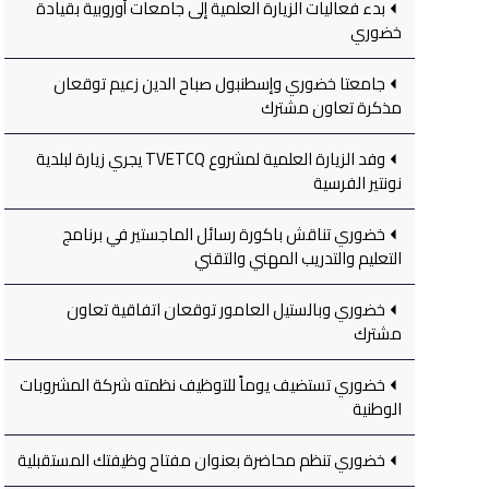
بدء فعاليات الزيارة العلمية إلى جامعات أوروبية بقيادة
خضوري
جامعتا خضوري وإسطنبول صباح الدين زعيم توقعان
مذكرة تعاون مشترك
وفد الزيارة العلمية لمشروع TVETCQ يجري زيارة لبلدية
نونتير الفرسية
خضوري تناقش باكورة رسائل الماجستير في برنامج
التعليم والتدريب المهني والتقني
خضوري وبالستيل العامور توقعان اتفاقية تعاون
مشترك
خضوري تستضيف يوماً للتوظيف نظمته شركة المشروبات
الوطنية
خضوري تنظم محاضرة بعنوان مفتاح وظيفتك المستقبلية