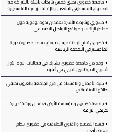
جامعة خضوري تطلق خمس شركات ناشئة بالشراكة مع
الصندوق الفلسطيني للتشغيل والإغاثة الزراعية الفلسطينية
خضوري وشرطة الأسرة تعقدان ندوة توعوية حول
مخاطر الإنترنت ومواقع التواصل الاجتماعي
خضوري تمنح الباحثة ميس موفق محمد مصاروة درجة
الماجستير في النمذجة الرياضية
وفد من جامعة خضوري يشارك في فعاليات اليوم الأول
لأسبوع الموظفين الدولي في أنقرة
كلية الأعمال والاقتصاد في فرع الجامعة بالعروب تحتفي
بطلبتها المتفوقين
جامعة خضوري ومؤسسة الأرض تعقدان ورشة تدريبية
لخريجي الزراعة
قسم التصميم والفنون التطبيقية في خضوري ينظم
معرض أبعاد