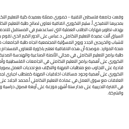
وقعت جامعة فلسطين التقنية - خضوري ممثلة بعميدة كلية التعليم التك
بمديرها التنفيذي أ. سليم التكروري اتفاقية تعاون لصالح طلبة التعليم ا
بهدف تطوير مهارات الطلاب العملية التي تساعدهم في المستقبل للاندم
السياق أثنت عميدة التعليم التكاملي د.عباس على الدور الكبير الذي تقو
للشباب والخريجين الجدد وروح المسؤلية المجتمعية اتجاه طلبة الجامعات
منحة الموارد. موضحة أن هذه الاتفاقية تعتتبر باكورة للتعاون المستدا
طلبة برامج التعليم التكاملي في مجالي الأتمتة الصناعية والهندسة المدنية.
التكروري على أهمية برامج التعليم التكاملي في الجامعات الفلسطينية و
قادرة على التجاوب مع متطلبات المهنة والتكيّف مع تحديات العمل بصورة
التكروري على أهمية وجود مساقات اخلاقيات المهنة كمتطلب اجباري لجم
العلاقات مع سوق العمل في عمادة التعليم التكاملي أ.محمد الجلاد على ا
في الفترة التدريبية على مدار ستة أشهر موزعة على أربعة فصول دراسية و
والشركة.