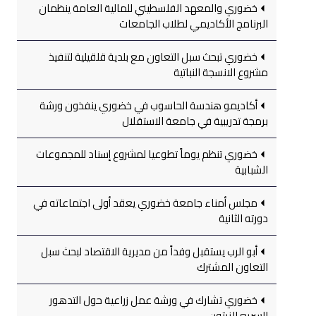
خضوري والمعهد الفلسطيني للمالية العامة ينظمان
البرنامج الأكاديمي لطلاب الجامعات
خضوري تبحث سبل التعاون مع بلدية قلقيلية لتنفيذ
مشروع الانسجة النباتية
أكاديمو هندسة الحاسوب في خضوري ينفذون ورشة
برمجة تدريبية في جامعة الاستقلال
خضوري تنظم يوماً تطوعيا لمشروع إسناد للمجموعات
الشبابية
مجلس أمناء جامعة خضوري يعقد أولى اجتماعاته في
دورته الثانية
أبو الرب يستقبل وفداً من مديرية الاقتصاد لبحث سبل
التعاون المشترك
خضوري تشارك في ورشة عمل زراعية حول التدهور
السريع للزيتون