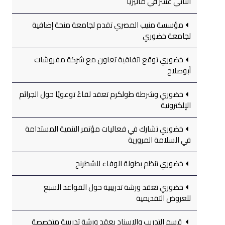
الثاني عشر في ماليزيا
مؤسسة منيب المصري تقدم لجامعة منحة إضافية
لجامعة خضوري
خضوري توقع اتفاقية تعاون مع شركة مفروشات
أبوصلاح
خضوري وشرطة طولكرم تعقد لقاءً توعويًا حول الجرائم
الإلكترونية
خضوري تشارك في فعاليات مؤتمر التنمية المستدامة
في السلامة المرورية
خضوري تنظم بطولة الوفاء للشطرنج
خضوري تعقد ورشة تدريبية حول القواعد السبع
للعروض التقديمية
قسم التدريب والإسناد يعقد ورشة تدريبية متخصصة