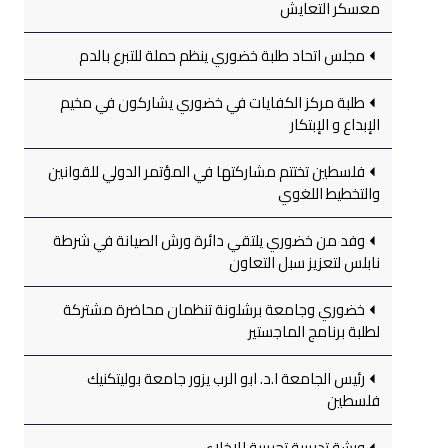
معسكر التعايش
مجلس اتحاد طلبة خضوري ينظم حملة للتبرع بالدم
طلبة مركز الكفايات في خضوري يشاركون في مخيم
الإبداع و الإبتكار
فلسطين تختتم مشاركتها في المؤتمر الدولي للقوانين
والتخطيط اللغوي
وفد من خضوري يلتقي دائرة ورش الصيانة في شرطة
نابلس لتعزيز سبل التعاون
خضوري وجامعة برشلونة تنظمان محاضرة مشتركة
لطلبة برنامج الماجستير
رئيس الجامعة ا.د. ابو الرب يزور جامعة بوليتكنيك
فلسطين
ورشة تدريبية تجريبية للإخلاء