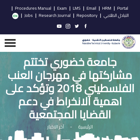
|
Procedures Manual
|
Exam
|
LMS
|
Email
|
HRM
|
Portal
التبادل الطلابي
|
Repository
|
Research Journal
|
Jobs
|
جامعة خضوري تختتم
مشاركتها في مهرجان العنب
الفلسطيني 2018 وتؤكد على
اهمية الانخراط في دعم
القضايا المجتمعية
الرئيسية
-
آخر الاخبار