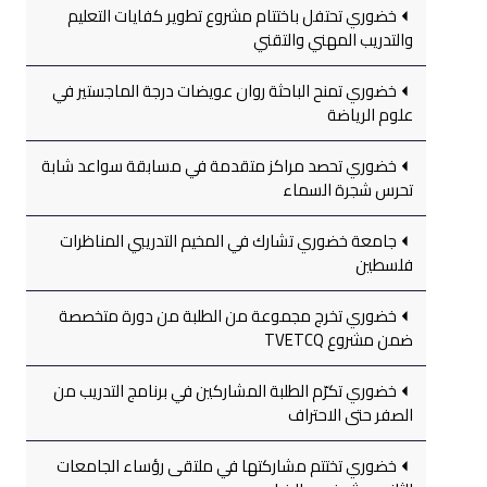
خضوري تحتفل باختتام مشروع تطوير كفايات التعليم
والتدريب المهني والتقني
خضوري تمنح الباحثة روان عويضات درجة الماجستير في
علوم الرياضة
خضوري تحصد مراكز متقدمة في مسابقة سواعد شابة
تحرس شجرة السماء
جامعة خضوري تشارك في المخيم التدريبي المناظرات
فلسطين
خضوري تخرج مجموعة من الطلبة من دورة متخصصة
ضمن مشروع TVETCQ
خضوري تكرّم الطلبة المشاركين في برنامج التدريب من
الصفر حتى الاحتراف
خضوري تختتم مشاركتها في ملتقى رؤساء الجامعات