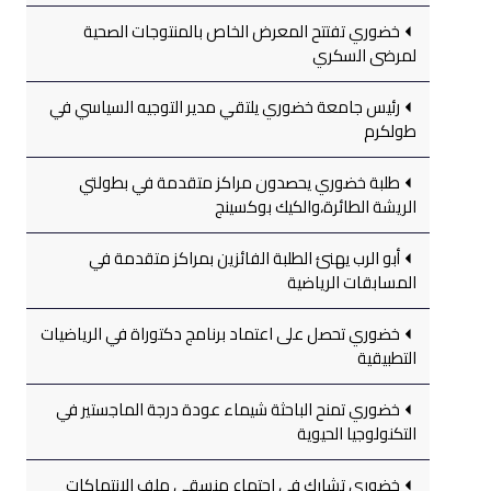
خضوري تفتتح المعرض الخاص بالمنتوجات الصحية
لمرضى السكري
رئيس جامعة خضوري يلتقي مدير التوجيه السياسي في
طولكرم
طلبة خضوري يحصدون مراكز متقدمة في بطولتي
الريشة الطائرة،والكيك بوكسينج
أبو الرب يهنئ الطلبة الفائزين بمراكز متقدمة في
المسابقات الرياضية
خضوري تحصل على اعتماد برنامج دكتوراة في الرياضيات
التطبيقية
خضوري تمنح الباحثة شيماء عودة درجة الماجستير في
التكنولوجيا الحيوية
خضوري تشارك في اجتماع منسقي ملف الانتهاكات