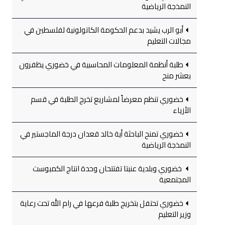
النمذجة الرياضية
أبو الرب يشيد بدعم الحكومة الكاتولونية لفلسطين في
مجالات التعليم
طلبة أنظمة المعلومات المحاسبية في خضوري يظفرون
بعشر منح
خضوري تنظم معرضاً لمشاريع تخرج الطلبة في قسم
الأزياء
خضوري تمنح الباحثة أية خالد قعدان درجة الماجستير في
النمذجة الرياضية
خضوري وبلدية عنبتا تفتتحان وحدة انتاج الكمبوست
المجتمعية
خضوري تحتفل بتخريج طلبة فرعها في رام الله تحت رعاية
وزير التعليم