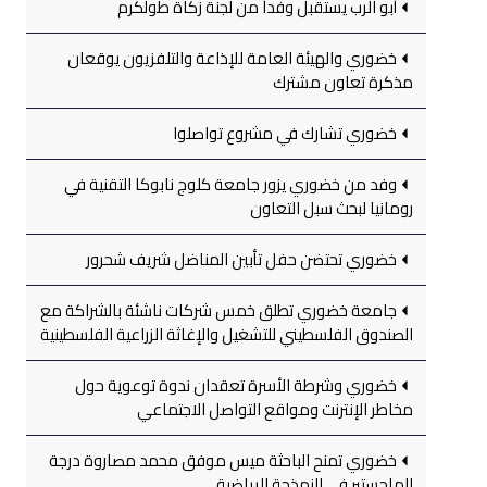
أبو الرب يستقبل وفداً من لجنة زكاة طولكرم
خضوري والهيئة العامة للإذاعة والتلفزيون يوقعان
مذكرة تعاون مشترك
خضوري تشارك في مشروع تواصلوا
وفد من خضوري يزور جامعة كلوج نابوكا التقنية في
رومانيا لبحث سبل التعاون
خضوري تحتضن حفل تأبين المناضل شريف شحرور
جامعة خضوري تطلق خمس شركات ناشئة بالشراكة مع
الصندوق الفلسطيني للتشغيل والإغاثة الزراعية الفلسطينية
خضوري وشرطة الأسرة تعقدان ندوة توعوية حول
مخاطر الإنترنت ومواقع التواصل الاجتماعي
خضوري تمنح الباحثة ميس موفق محمد مصاروة درجة
الماجستير في النمذجة الرياضية