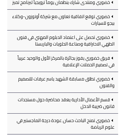
خضوري ومنتدى شارك ينظمان يوماً ترويجياً لبرنامج تميز
خضوري توقع اتفاقية تعاون مع شركة أوتوزون-وكلاء
بيجو للسيارات
خضوري تحصل على اعتماد الدبلوم المهني في فنون
الطهي الاحترافية وصناعة الحلويات والباريستا
فريق خضوري يفوز بجائزة بالمركز الأول والوحيد عربياً
في تصميم الحملات الإعلامية
خضوري تطلق مسابقة الشهيد ياسر عرفات للتصميم
والفنون
قسم الأعمال الأدارية يعقد محاضرة حول مستجدات
قانون ضريبة الدخل
خضوري تمنح الباحث حسان عودة درجة الماجستير في
علوم الرياضة