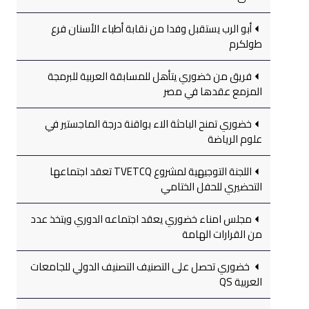
أبو الرب يستقبل وفدا من نقابة أطباء الأسنان فرع
طولكرم
فريق من خضوري يتأهل للمسابقة العربية للبرمجة
المزمع عقدها في مصر
خضوري تمنح الباحثة الاء بواقنة درجة الماجستير في
علوم الرياضة
اللجنة التوجيهية لمشروع TVETCQ تعقد اجتماعها
التحضيري للحفل الختامي
مجلس امناء خضوري يعقد اجتماعه الدوري ويتخذ عدد
من القرارات الهامة
خضوري تحصل على التصنيف التصنيف الدولي للجامعات
العربية QS