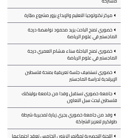
مشتركة
مركز تكنولوجيا التعليم والإبداع يزور مشروع صبّارة
خضوري تمنح الباحث يزيد محمود نواهضة درجة
الماجستير في علوم الرياضة
خضوري تمنح الباحثة سناء هشام العمري درجة
الماجستير في علوم الرياضة
خضوري تستضيف جلسة تعريفية بمنحة فلسطين
الإيرلندية لدراسة الماجستير
جامعة خضوري تستقبل وفدا من جامعة بوليتكنك
فلسطين لبحث سبل التعاون
وفد من جامعة خضوري يجري زيارة لمديرية شرطة
طولكرم لتعزيز الشراكة
اللجنة التحضيرية لمؤتمر الزيتون الخامس تعقد اجتماعها