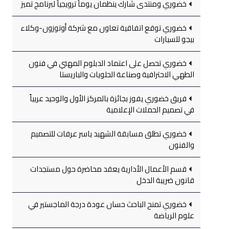
خضوري ومنتدى شارك ينظمان يوماً ترويجياً لبرنامج تميز
خضوري توقع اتفاقية تعاون مع شركة أوتوزون-وكلاء
بيجو للسيارات
خضوري تحصل على اعتماد الدبلوم المهني في فنون
الطهي الاحترافية وصناعة الحلويات والباريستا
فريق خضوري يفوز بجائزة بالمركز الأول والوحيد عربياً
في تصميم الحملات الإعلامية
خضوري تطلق مسابقة الشهيد ياسر عرفات للتصميم
والفنون
قسم الأعمال الأدارية يعقد محاضرة حول مستجدات
قانون ضريبة الدخل
خضوري تمنح الباحث حسان عودة درجة الماجستير في
علوم الرياضة