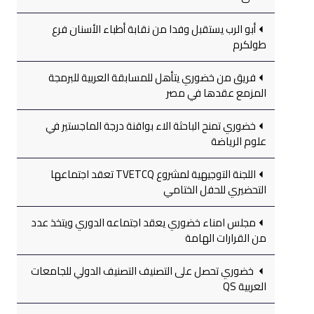
أبو الرب يستقبل وفدا من نقابة أطباء الأسنان فرع
طولكرم
فريق من خضوري يتأهل للمسابقة العربية للبرمجة
المزمع عقدها في مصر
خضوري تمنح الباحثة الاء بواقنة درجة الماجستير في
علوم الرياضة
اللجنة التوجيهية لمشروع TVETCQ تعقد اجتماعها
التحضيري للحفل الختامي
مجلس امناء خضوري يعقد اجتماعه الدوري ويتخذ عدد
من القرارات الهامة
خضوري تحصل على التصنيف التصنيف الدولي للجامعات
العربية QS