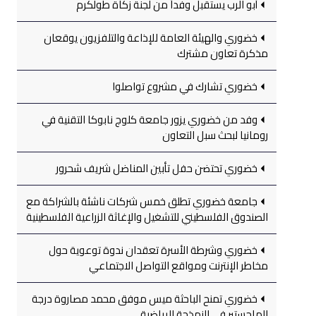
أبو الرب يستقبل وفداً من لجنة زكاة طولكرم
خضوري والهيئة العامة للإذاعة والتلفزيون يوقعان
مذكرة تعاون مشترك
خضوري تشارك في مشروع تواصلوا
وفد من خضوري يزور جامعة كلوج نابوكا التقنية في
رومانيا لبحث سبل التعاون
خضوري تحتضن حفل تأبين المناضل شريف شحرور
جامعة خضوري تطلق خمس شركات ناشئة بالشراكة مع
الصندوق الفلسطيني للتشغيل والإغاثة الزراعية الفلسطينية
خضوري وشرطة الأسرة تعقدان ندوة توعوية حول
مخاطر الإنترنت ومواقع التواصل الاجتماعي
خضوري تمنح الباحثة ميس موفق محمد مصاروة درجة
الماجستير في النمذجة الرياضية