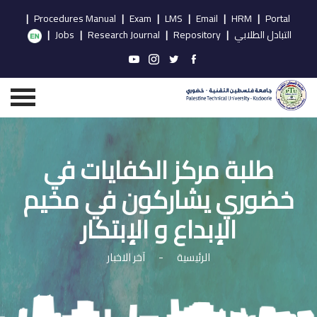
|
Procedures Manual
|
Exam
|
LMS
|
Email
|
HRM
|
Portal
التبادل الطلابي
|
Repository
|
Research Journal
|
Jobs
|
طلبة مركز الكفايات في
خضوري يشاركون في مخيم
الإبداع و الإبتكار
الرئيسية
-
آخر الاخبار