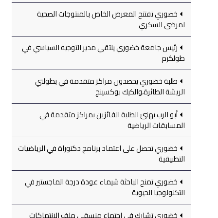
خضوري تفتتح المعرض الخاص بالمنتوجات الصحية
لمرضى السكري
رئيس جامعة خضوري يلتقي مدير التوجيه السياسي في
طولكرم
طلبة خضوري يحصدون مراكز متقدمة في بطولتي
الريشة الطائرة،والكيك بوكسينج
أبو الرب يهنئ الطلبة الفائزين بمراكز متقدمة في
المسابقات الرياضية
خضوري تحصل على اعتماد برنامج دكتوراة في الرياضيات
التطبيقية
خضوري تمنح الباحثة شيماء عودة درجة الماجستير في
التكنولوجيا الحيوية
خضوري تشارك في اجتماع منسقي ملف الانتهاكات