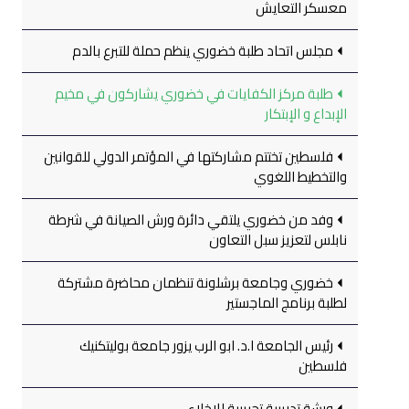
معسكر التعايش
مجلس اتحاد طلبة خضوري ينظم حملة للتبرع بالدم
طلبة مركز الكفايات في خضوري يشاركون في مخيم
الإبداع و الإبتكار
فلسطين تختتم مشاركتها في المؤتمر الدولي للقوانين
والتخطيط اللغوي
وفد من خضوري يلتقي دائرة ورش الصيانة في شرطة
نابلس لتعزيز سبل التعاون
خضوري وجامعة برشلونة تنظمان محاضرة مشتركة
لطلبة برنامج الماجستير
رئيس الجامعة ا.د. ابو الرب يزور جامعة بوليتكنيك
فلسطين
ورشة تدريبية تجريبية للإخلاء