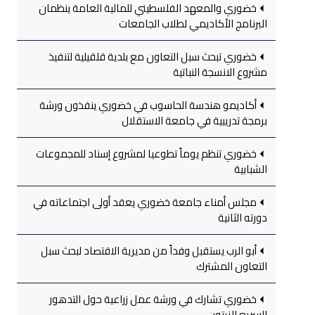
خضوري والمعهد الفلسطيني للمالية العامة ينظمان
البرنامج الأكاديمي لطلاب الجامعات
خضوري تبحث سبل التعاون مع بلدية قلقيلية لتنفيذ
مشروع الانسجة النباتية
أكاديمو هندسة الحاسوب في خضوري ينفذون ورشة
برمجة تدريبية في جامعة الاستقلال
خضوري تنظم يوماً تطوعيا لمشروع إسناد للمجموعات
الشبابية
مجلس أمناء جامعة خضوري يعقد أولى اجتماعاته في
دورته الثانية
أبو الرب يستقبل وفداً من مديرية الاقتصاد لبحث سبل
التعاون المشترك
خضوري تشارك في ورشة عمل زراعية حول التدهور
السريع للزيتون