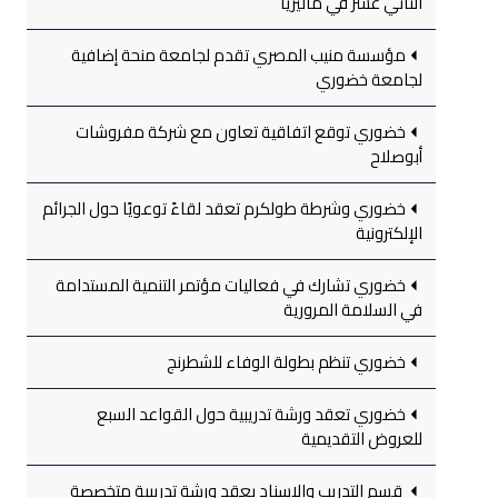
الثاني عشر في ماليزيا
مؤسسة منيب المصري تقدم لجامعة منحة إضافية
لجامعة خضوري
خضوري توقع اتفاقية تعاون مع شركة مفروشات
أبوصلاح
خضوري وشرطة طولكرم تعقد لقاءً توعويًا حول الجرائم
الإلكترونية
خضوري تشارك في فعاليات مؤتمر التنمية المستدامة
في السلامة المرورية
خضوري تنظم بطولة الوفاء للشطرنج
خضوري تعقد ورشة تدريبية حول القواعد السبع
للعروض التقديمية
قسم التدريب والإسناد يعقد ورشة تدريبية متخصصة