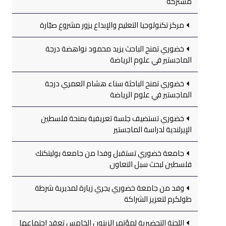
مشتركة
مركز تكنولوجيا التعليم والإبداع يزور مشروع صبّارة
خضوري تمنح الباحث يزيد محمود نواهضة درجة
الماجستير في علوم الرياضة
خضوري تمنح الباحثة سناء هشام العمري درجة
الماجستير في علوم الرياضة
خضوري تستضيف جلسة تعريفية بمنحة فلسطين
الإيرلندية لدراسة الماجستير
جامعة خضوري تستقبل وفدا من جامعة بوليتكنك
فلسطين لبحث سبل التعاون
وفد من جامعة خضوري يجري زيارة لمديرية شرطة
طولكرم لتعزيز الشراكة
اللجنة التحضيرية لمؤتمر الزيتون الخامس تعقد اجتماعها