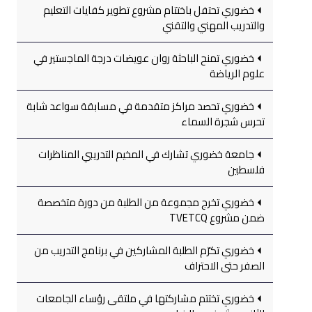
خضوري تحتفل باختتام مشروع تطوير كفايات التعليم
والتدريب المهني والتقني
خضوري تمنح الباحثة روان عويضات درجة الماجستير في
علوم الرياضة
خضوري تحصد مراكز متقدمة في مسابقة سواعد شابة
تحرس شجرة السماء
جامعة خضوري تشارك في المخيم التدريبي المناظرات
فلسطين
خضوري تخرج مجموعة من الطلبة من دورة متخصصة
ضمن مشروع TVETCQ
خضوري تكرّم الطلبة المشاركين في برنامج التدريب من
الصفر حتى الاحتراف
خضوري تختتم مشاركتها في ملتقى رؤساء الجامعات