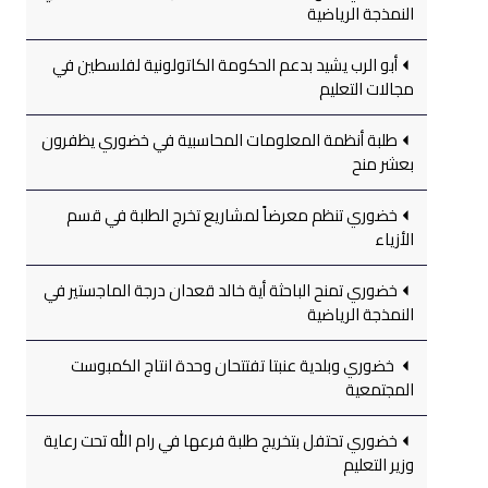
النمذجة الرياضية
أبو الرب يشيد بدعم الحكومة الكاتولونية لفلسطين في
مجالات التعليم
طلبة أنظمة المعلومات المحاسبية في خضوري يظفرون
بعشر منح
خضوري تنظم معرضاً لمشاريع تخرج الطلبة في قسم
الأزياء
خضوري تمنح الباحثة أية خالد قعدان درجة الماجستير في
النمذجة الرياضية
خضوري وبلدية عنبتا تفتتحان وحدة انتاج الكمبوست
المجتمعية
خضوري تحتفل بتخريج طلبة فرعها في رام الله تحت رعاية
وزير التعليم