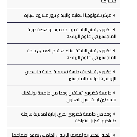
مشتركة
مركز تكنولوجيا التعليم والإبداع يزور مشروع صبّارة
خضوري تمنح الباحث يزيد محمود نواهضة درجة
الماجستير في علوم الرياضة
خضوري تمنح الباحثة سناء هشام العمري درجة
الماجستير في علوم الرياضة
خضوري تستضيف جلسة تعريفية بمنحة فلسطين
الإيرلندية لدراسة الماجستير
جامعة خضوري تستقبل وفدا من جامعة بوليتكنك
فلسطين لبحث سبل التعاون
وفد من جامعة خضوري يجري زيارة لمديرية شرطة
طولكرم لتعزيز الشراكة
اللجنة التحضيرية لمؤتمر الزيتون الخامس تعقد اجتماعها