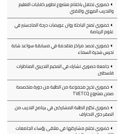
خضوري تحتفل باختتام مشروع تطوير كفايات التعليم
والتدريب المهني والتقني
خضوري تمنح الباحثة روان عويضات درجة الماجستير في
علوم الرياضة
خضوري تحصد مراكز متقدمة في مسابقة سواعد شابة
تحرس شجرة السماء
جامعة خضوري تشارك في المخيم التدريبي المناظرات
فلسطين
خضوري تخرج مجموعة من الطلبة من دورة متخصصة
ضمن مشروع TVETCQ
خضوري تكرّم الطلبة المشاركين في برنامج التدريب من
الصفر حتى الاحتراف
خضوري تختتم مشاركتها في ملتقى رؤساء الجامعات