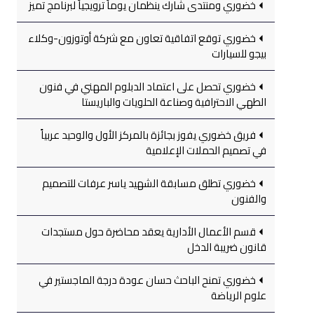
خضوري ومنتدى شارك ينظمان يوماً ترويجياً لبرنامج تميز
خضوري توقع اتفاقية تعاون مع شركة أوتوزون-وكلاء
بيجو للسيارات
خضوري تحصل على اعتماد الدبلوم المهني في فنون
الطهي الاحترافية وصناعة الحلويات والباريستا
فريق خضوري يفوز بجائزة بالمركز الأول والوحيد عربياً
في تصميم الحملات الإعلامية
خضوري تطلق مسابقة الشهيد ياسر عرفات للتصميم
والفنون
قسم الأعمال الأدارية يعقد محاضرة حول مستجدات
قانون ضريبة الدخل
خضوري تمنح الباحث حسان عودة درجة الماجستير في
علوم الرياضة