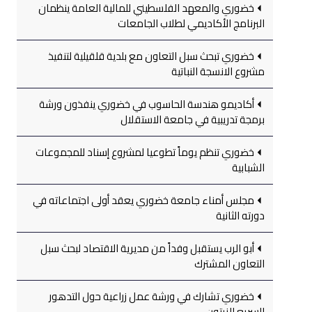
خضوري والمعهد الفلسطيني للمالية العامة ينظمان
البرنامج الأكاديمي لطلاب الجامعات
خضوري تبحث سبل التعاون مع بلدية قلقيلية لتنفيذ
مشروع الانسجة النباتية
أكاديمو هندسة الحاسوب في خضوري ينفذون ورشة
برمجة تدريبية في جامعة الاستقلال
خضوري تنظم يوماً تطوعيا لمشروع إسناد للمجموعات
الشبابية
مجلس أمناء جامعة خضوري يعقد أولى اجتماعاته في
دورته الثانية
أبو الرب يستقبل وفداً من مديرية الاقتصاد لبحث سبل
التعاون المشترك
خضوري تشارك في ورشة عمل زراعية حول التدهور
السريع للزيتون