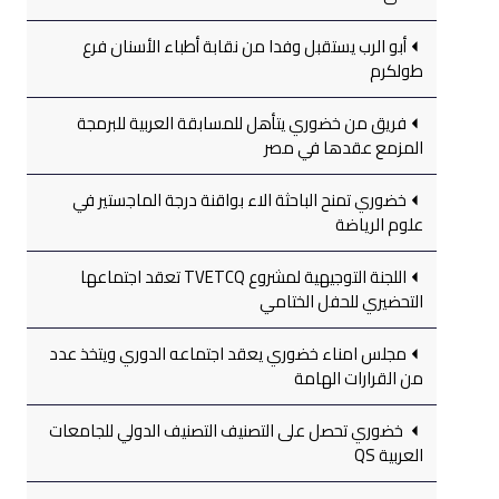
أبو الرب يستقبل وفدا من نقابة أطباء الأسنان فرع
طولكرم
فريق من خضوري يتأهل للمسابقة العربية للبرمجة
المزمع عقدها في مصر
خضوري تمنح الباحثة الاء بواقنة درجة الماجستير في
علوم الرياضة
اللجنة التوجيهية لمشروع TVETCQ تعقد اجتماعها
التحضيري للحفل الختامي
مجلس امناء خضوري يعقد اجتماعه الدوري ويتخذ عدد
من القرارات الهامة
خضوري تحصل على التصنيف التصنيف الدولي للجامعات
العربية QS