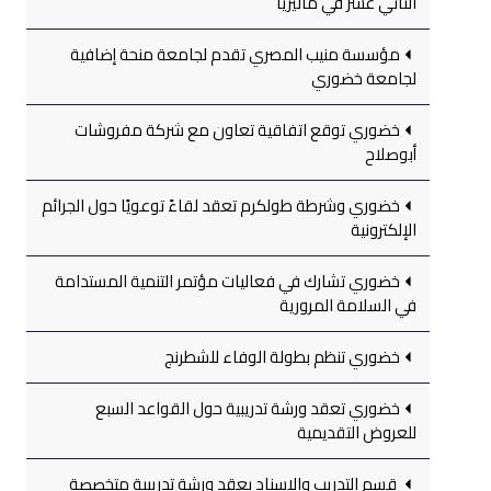
الثاني عشر في ماليزيا
مؤسسة منيب المصري تقدم لجامعة منحة إضافية
لجامعة خضوري
خضوري توقع اتفاقية تعاون مع شركة مفروشات
أبوصلاح
خضوري وشرطة طولكرم تعقد لقاءً توعويًا حول الجرائم
الإلكترونية
خضوري تشارك في فعاليات مؤتمر التنمية المستدامة
في السلامة المرورية
خضوري تنظم بطولة الوفاء للشطرنج
خضوري تعقد ورشة تدريبية حول القواعد السبع
للعروض التقديمية
قسم التدريب والإسناد يعقد ورشة تدريبية متخصصة