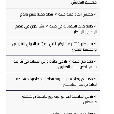
معسكر التعايش
مجلس اتحاد طلبة خضوري ينظم حملة للتبرع بالدم
طلبة مركز الكفايات في خضوري يشاركون في مخيم
الإبداع و الإبتكار
فلسطين تختتم مشاركتها في المؤتمر الدولي للقوانين
والتخطيط اللغوي
وفد من خضوري يلتقي دائرة ورش الصيانة في شرطة
نابلس لتعزيز سبل التعاون
خضوري وجامعة برشلونة تنظمان محاضرة مشتركة
لطلبة برنامج الماجستير
رئيس الجامعة ا.د. ابو الرب يزور جامعة بوليتكنيك
فلسطين
ورشة تدريبية تجريبية للإخلاء