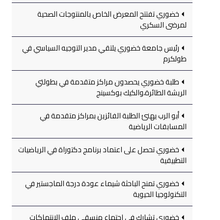
خضوري تفتتح المعرض الخاص بالمنتوجات الصحية
لمرضى السكري
رئيس جامعة خضوري يلتقي مدير التوجيه السياسي في
طولكرم
طلبة خضوري يحصدون مراكز متقدمة في بطولتي
الريشة الطائرة،والكيك بوكسينج
أبو الرب يهنئ الطلبة الفائزين بمراكز متقدمة في
المسابقات الرياضية
خضوري تحصل على اعتماد برنامج دكتوراة في الرياضيات
التطبيقية
خضوري تمنح الباحثة شيماء عودة درجة الماجستير في
التكنولوجيا الحيوية
خضوري تشارك في اجتماع منسقي ملف الانتهاكات