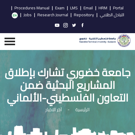
|
Procedures Manual
|
Exam
|
LMS
|
Email
|
HRM
|
Portal
التبادل الطلابي
|
Repository
|
Research Journal
|
Jobs
|
جامعة خضوري تشارك بإطلاق
المشاريع البحثية ضمن
التعاون الفلسطيني-الألماني
الرئيسية
-
آخر الاخبار