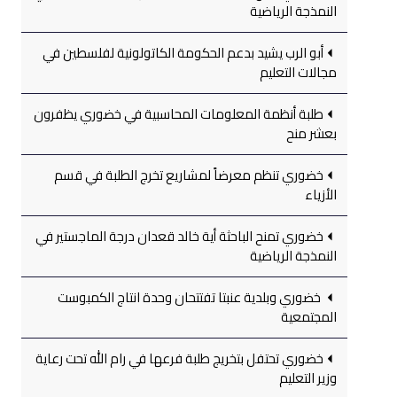
النمذجة الرياضية
أبو الرب يشيد بدعم الحكومة الكاتولونية لفلسطين في
مجالات التعليم
طلبة أنظمة المعلومات المحاسبية في خضوري يظفرون
بعشر منح
خضوري تنظم معرضاً لمشاريع تخرج الطلبة في قسم
الأزياء
خضوري تمنح الباحثة أية خالد قعدان درجة الماجستير في
النمذجة الرياضية
خضوري وبلدية عنبتا تفتتحان وحدة انتاج الكمبوست
المجتمعية
خضوري تحتفل بتخريج طلبة فرعها في رام الله تحت رعاية
وزير التعليم