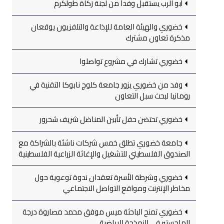
أبو الرب يستقبل وفداً من لجنة زكاة طولكرم
خضوري والهيئة العامة للإذاعة والتلفزيون يوقعان
مذكرة تعاون مشترك
خضوري تشارك في مشروع تواصلوا
وفد من خضوري يزور جامعة كلوج نابوكا التقنية في
رومانيا لبحث سبل التعاون
خضوري تحتضن حفل تأبين المناضل شريف شحرور
جامعة خضوري تطلق خمس شركات ناشئة بالشراكة مع
الصندوق الفلسطيني للتشغيل والإغاثة الزراعية الفلسطينية
خضوري وشرطة الأسرة تعقدان ندوة توعوية حول
مخاطر الإنترنت ومواقع التواصل الاجتماعي
خضوري تمنح الباحثة ميس موفق محمد مصاروة درجة
الماجستير في النمذجة الرياضية