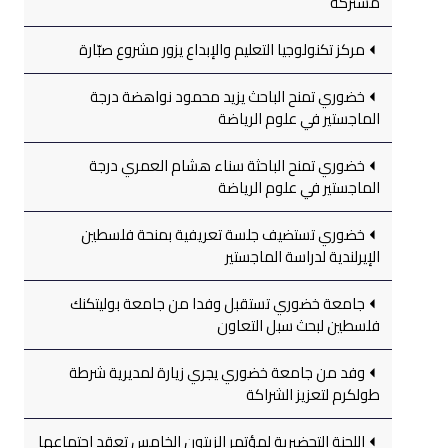
مشتركة
مركز تكنولوجيا التعليم والإبداع يزور مشروع صبّارة
خضوري تمنح الباحث يزيد محمود نواهضة درجة
الماجستير في علوم الرياضة
خضوري تمنح الباحثة سناء هشام العمري درجة
الماجستير في علوم الرياضة
خضوري تستضيف جلسة تعريفية بمنحة فلسطين
الإيرلندية لدراسة الماجستير
جامعة خضوري تستقبل وفدا من جامعة بوليتكنك
فلسطين لبحث سبل التعاون
وفد من جامعة خضوري يجري زيارة لمديرية شرطة
طولكرم لتعزيز الشراكة
اللجنة التحضيرية لمؤتمر الزيتون الخامس تعقد اجتماعها