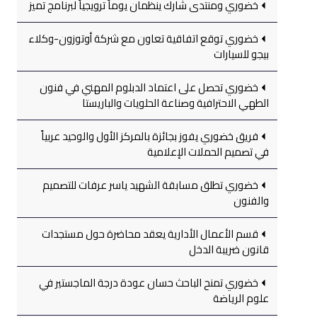
خضوري ومنتدى شارك ينظمان يوماً ترويجياً لبرنامج تميز
خضوري توقع اتفاقية تعاون مع شركة أوتوزون-وكلاء
بيجو للسيارات
خضوري تحصل على اعتماد الدبلوم المهني في فنون
الطهي الاحترافية وصناعة الحلويات والباريستا
فريق خضوري يفوز بجائزة بالمركز الأول والوحيد عربياً
في تصميم الحملات الإعلامية
خضوري تطلق مسابقة الشهيد ياسر عرفات للتصميم
والفنون
قسم الأعمال الأدارية يعقد محاضرة حول مستجدات
قانون ضريبة الدخل
خضوري تمنح الباحث حسان عودة درجة الماجستير في
علوم الرياضة