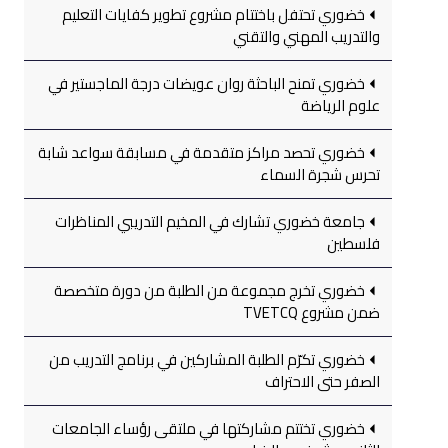
خضوري تحتفل باختتام مشروع تطوير كفايات التعليم
والتدريب المهني والتقني
خضوري تمنح الباحثة روان عويضات درجة الماجستير في
علوم الرياضة
خضوري تحصد مراكز متقدمة في مسابقة سواعد شابة
تحرس شجرة السماء
جامعة خضوري تشارك في المخيم التدريبي المناظرات
فلسطين
خضوري تخرج مجموعة من الطلبة من دورة متخصصة
ضمن مشروع TVETCQ
خضوري تكرّم الطلبة المشاركين في برنامج التدريب من
الصفر حتى الاحتراف
خضوري تختتم مشاركتها في ملتقى رؤساء الجامعات