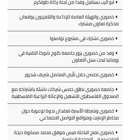
أبو الرب يستقبل وفداً من لجنة زكاة طولكرم
خضوري والهيئة العامة للإذاعة والتلفزيون يوقعان
مذكرة تعاون مشترك
خضوري تشارك في مشروع تواصلوا
وفد من خضوري يزور جامعة كلوج نابوكا التقنية في
رومانيا لبحث سبل التعاون
خضوري تحتضن حفل تأبين المناضل شريف شحرور
جامعة خضوري تطلق خمس شركات ناشئة بالشراكة مع
الصندوق الفلسطيني للتشغيل والإغاثة الزراعية الفلسطينية
خضوري وشرطة الأسرة تعقدان ندوة توعوية حول
مخاطر الإنترنت ومواقع التواصل الاجتماعي
خضوري تمنح الباحثة ميس موفق محمد مصاروة درجة
الماجستير في النمذجة الرياضية