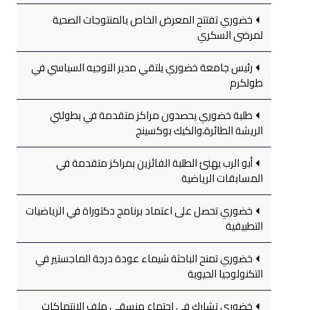
خضوري تفتتح المعرض الخاص بالمنتوجات الصحية
لمرضى السكري
رئيس جامعة خضوري يلتقي مدير التوجيه السياسي في
طولكرم
طلبة خضوري يحصدون مراكز متقدمة في بطولتي
الريشة الطائرة،والكيك بوكسينج
أبو الرب يهنئ الطلبة الفائزين بمراكز متقدمة في
المسابقات الرياضية
خضوري تحصل على اعتماد برنامج دكتوراة في الرياضيات
التطبيقية
خضوري تمنح الباحثة شيماء عودة درجة الماجستير في
التكنولوجيا الحيوية
خضوري تشارك في اجتماع منسقي ملف الانتهاكات