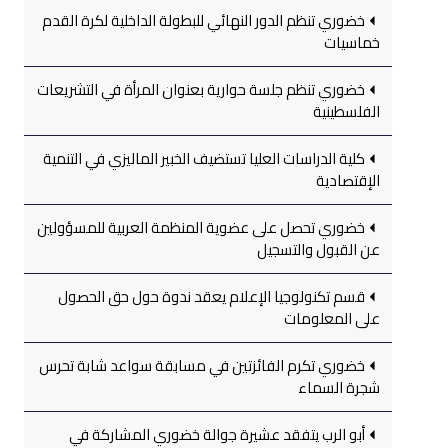
خضوري تنظم الدور النهائي للبطولة الداخلية لكرة القدم
خماسيات
خضوري تنظم جلسة حوارية بعنوان المرأة في التشريعات
الفلسطينية
كلية الدراسات العليا تستضيف الخبير الماليزي في التنمية
الإقتصادية
خضوري تحصل على عضوية المنظمة العربية للمسؤولين
عن القبول والتسجيل
قسم تكنولوجيا الإعلام يعقد ندوة حول حق الحصول
على المعلومات
خضوري تكرم الفائزتين في مسابقة سواعد شابة تحرس
شجرة السماء
أبو الرب يتفقد عشيرة جوالة خضوري المشاركة في