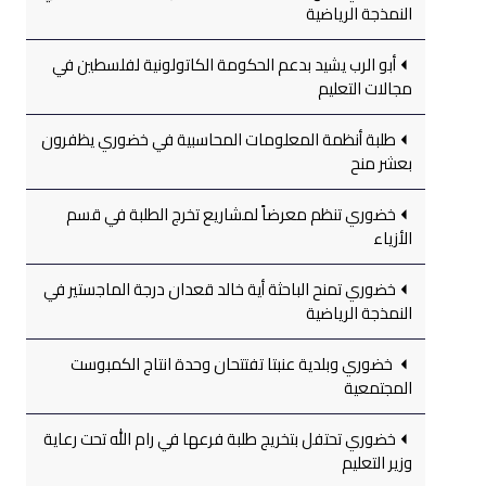
النمذجة الرياضية
أبو الرب يشيد بدعم الحكومة الكاتولونية لفلسطين في
مجالات التعليم
طلبة أنظمة المعلومات المحاسبية في خضوري يظفرون
بعشر منح
خضوري تنظم معرضاً لمشاريع تخرج الطلبة في قسم
الأزياء
خضوري تمنح الباحثة أية خالد قعدان درجة الماجستير في
النمذجة الرياضية
خضوري وبلدية عنبتا تفتتحان وحدة انتاج الكمبوست
المجتمعية
خضوري تحتفل بتخريج طلبة فرعها في رام الله تحت رعاية
وزير التعليم