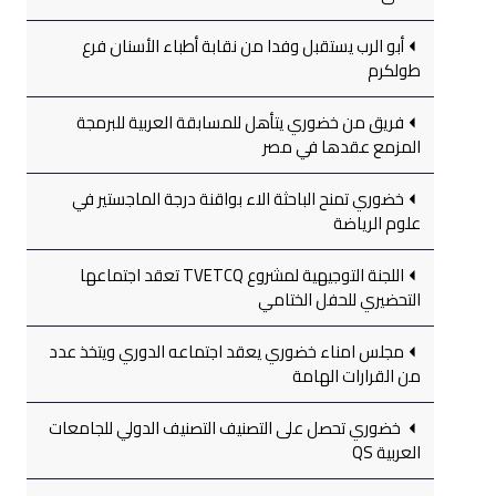
أبو الرب يستقبل وفدا من نقابة أطباء الأسنان فرع
طولكرم
فريق من خضوري يتأهل للمسابقة العربية للبرمجة
المزمع عقدها في مصر
خضوري تمنح الباحثة الاء بواقنة درجة الماجستير في
علوم الرياضة
اللجنة التوجيهية لمشروع TVETCQ تعقد اجتماعها
التحضيري للحفل الختامي
مجلس امناء خضوري يعقد اجتماعه الدوري ويتخذ عدد
من القرارات الهامة
خضوري تحصل على التصنيف التصنيف الدولي للجامعات
العربية QS