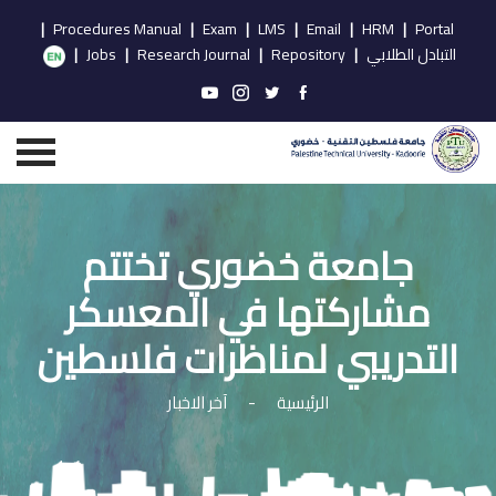
|
Procedures Manual
|
Exam
|
LMS
|
Email
|
HRM
|
Portal
التبادل الطلابي
|
Repository
|
Research Journal
|
Jobs
|
جامعة خضوري تختتم
مشاركتها في المعسكر
التدريبي لمناظرات فلسطين
الرئيسية
-
آخر الاخبار