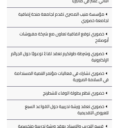
الثاني عشر في ماليزيا
مؤسسة منيب المصري تقدم لجامعة منحة إضافية
لجامعة خضوري
خضوري توقع اتفاقية تعاون مع شركة مفروشات
أبوصلاح
خضوري وشرطة طولكرم تعقد لقاءً توعويًا حول الجرائم
الإلكترونية
خضوري تشارك في فعاليات مؤتمر التنمية المستدامة
في السلامة المرورية
خضوري تنظم بطولة الوفاء للشطرنج
خضوري تعقد ورشة تدريبية حول القواعد السبع
للعروض التقديمية
قسم التدريب والإسناد يعقد ورشة تدريبية متخصصة