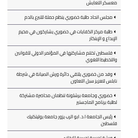
معسكر التعايش
مجلس اتحاد طلبة خضوري ينظم حملة للتبرع بالدم
طلبة مركز الكفايات في خضوري يشاركون في مخيم
الإبداع و الإبتكار
فلسطين تختتم مشاركتها في المؤتمر الدولي للقوانين
والتخطيط اللغوي
وفد من خضوري يلتقي دائرة ورش الصيانة في شرطة
نابلس لتعزيز سبل التعاون
خضوري وجامعة برشلونة تنظمان محاضرة مشتركة
لطلبة برنامج الماجستير
رئيس الجامعة ا.د. ابو الرب يزور جامعة بوليتكنيك
فلسطين
ورشة تدريبية تجريبية للإخلاء