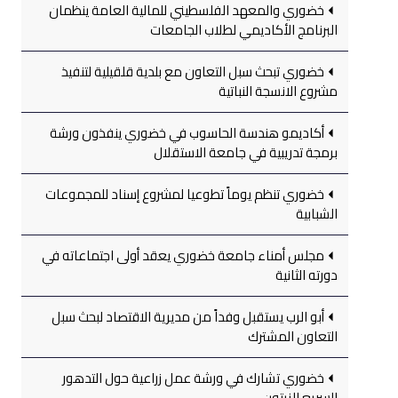
خضوري والمعهد الفلسطيني للمالية العامة ينظمان
البرنامج الأكاديمي لطلاب الجامعات
خضوري تبحث سبل التعاون مع بلدية قلقيلية لتنفيذ
مشروع الانسجة النباتية
أكاديمو هندسة الحاسوب في خضوري ينفذون ورشة
برمجة تدريبية في جامعة الاستقلال
خضوري تنظم يوماً تطوعيا لمشروع إسناد للمجموعات
الشبابية
مجلس أمناء جامعة خضوري يعقد أولى اجتماعاته في
دورته الثانية
أبو الرب يستقبل وفداً من مديرية الاقتصاد لبحث سبل
التعاون المشترك
خضوري تشارك في ورشة عمل زراعية حول التدهور
السريع للزيتون