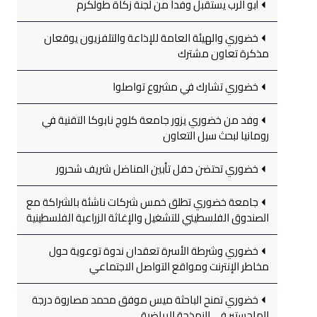
أبو الرب يستقبل وفداً من لجنة زكاة طولكرم
خضوري والهيئة العامة للإذاعة والتلفزيون يوقعان
مذكرة تعاون مشترك
خضوري تشارك في مشروع تواصلوا
وفد من خضوري يزور جامعة كلوج نابوكا التقنية في
رومانيا لبحث سبل التعاون
خضوري تحتضن حفل تأبين المناضل شريف شحرور
جامعة خضوري تطلق خمس شركات ناشئة بالشراكة مع
الصندوق الفلسطيني للتشغيل والإغاثة الزراعية الفلسطينية
خضوري وشرطة الأسرة تعقدان ندوة توعوية حول
مخاطر الإنترنت ومواقع التواصل الاجتماعي
خضوري تمنح الباحثة ميس موفق محمد مصاروة درجة
الماجستير في النمذجة الرياضية