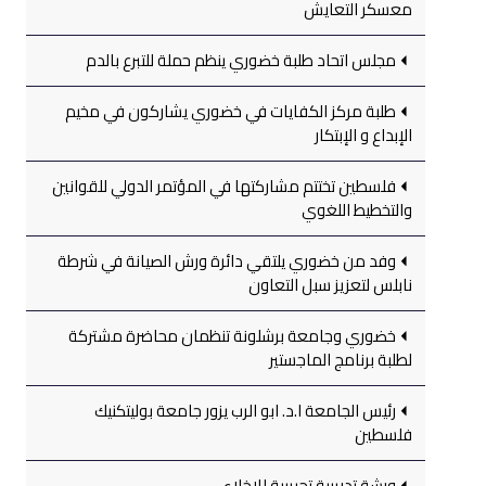
معسكر التعايش
مجلس اتحاد طلبة خضوري ينظم حملة للتبرع بالدم
طلبة مركز الكفايات في خضوري يشاركون في مخيم
الإبداع و الإبتكار
فلسطين تختتم مشاركتها في المؤتمر الدولي للقوانين
والتخطيط اللغوي
وفد من خضوري يلتقي دائرة ورش الصيانة في شرطة
نابلس لتعزيز سبل التعاون
خضوري وجامعة برشلونة تنظمان محاضرة مشتركة
لطلبة برنامج الماجستير
رئيس الجامعة ا.د. ابو الرب يزور جامعة بوليتكنيك
فلسطين
ورشة تدريبية تجريبية للإخلاء