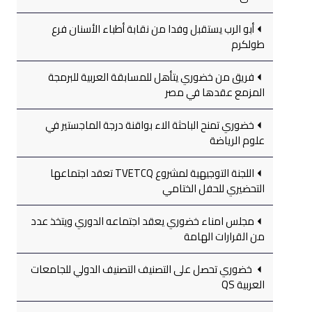
أبو الرب يستقبل وفدا من نقابة أطباء الأسنان فرع
طولكرم
فريق من خضوري يتأهل للمسابقة العربية للبرمجة
المزمع عقدها في مصر
خضوري تمنح الباحثة الاء بواقنة درجة الماجستير في
علوم الرياضة
اللجنة التوجيهية لمشروع TVETCQ تعقد اجتماعها
التحضيري للحفل الختامي
مجلس امناء خضوري يعقد اجتماعه الدوري ويتخذ عدد
من القرارات الهامة
خضوري تحصل على التصنيف التصنيف الدولي للجامعات
العربية QS