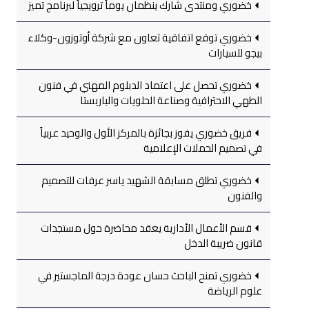
خضوري ومنتدى شارك ينظمان يوماً ترويجياً لبرنامج تميز
خضوري توقع اتفاقية تعاون مع شركة أوتوزون-وكلاء
بيجو للسيارات
خضوري تحصل على اعتماد الدبلوم المهني في فنون
الطهي الاحترافية وصناعة الحلويات والباريستا
فريق خضوري يفوز بجائزة بالمركز الأول والوحيد عربياً
في تصميم الحملات الإعلامية
خضوري تطلق مسابقة الشهيد ياسر عرفات للتصميم
والفنون
قسم الأعمال الأدارية يعقد محاضرة حول مستجدات
قانون ضريبة الدخل
خضوري تمنح الباحث حسان عودة درجة الماجستير في
علوم الرياضة