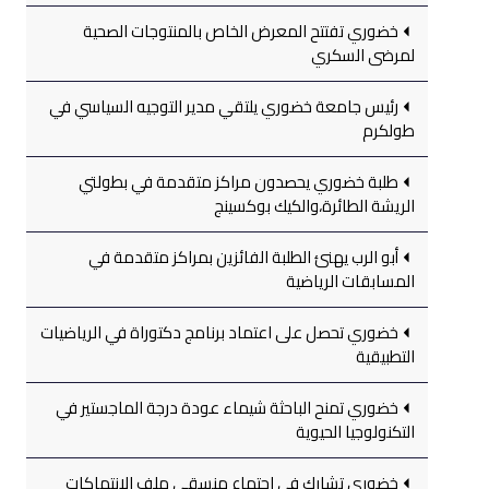
خضوري تفتتح المعرض الخاص بالمنتوجات الصحية
لمرضى السكري
رئيس جامعة خضوري يلتقي مدير التوجيه السياسي في
طولكرم
طلبة خضوري يحصدون مراكز متقدمة في بطولتي
الريشة الطائرة،والكيك بوكسينج
أبو الرب يهنئ الطلبة الفائزين بمراكز متقدمة في
المسابقات الرياضية
خضوري تحصل على اعتماد برنامج دكتوراة في الرياضيات
التطبيقية
خضوري تمنح الباحثة شيماء عودة درجة الماجستير في
التكنولوجيا الحيوية
خضوري تشارك في اجتماع منسقي ملف الانتهاكات