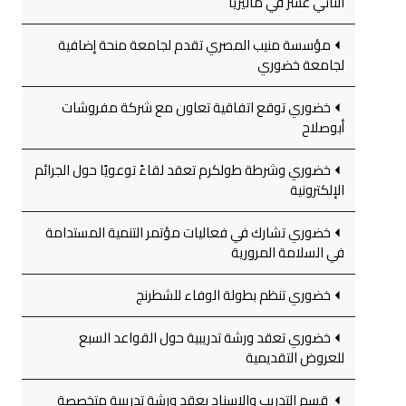
الثاني عشر في ماليزيا
مؤسسة منيب المصري تقدم لجامعة منحة إضافية
لجامعة خضوري
خضوري توقع اتفاقية تعاون مع شركة مفروشات
أبوصلاح
خضوري وشرطة طولكرم تعقد لقاءً توعويًا حول الجرائم
الإلكترونية
خضوري تشارك في فعاليات مؤتمر التنمية المستدامة
في السلامة المرورية
خضوري تنظم بطولة الوفاء للشطرنج
خضوري تعقد ورشة تدريبية حول القواعد السبع
للعروض التقديمية
قسم التدريب والإسناد يعقد ورشة تدريبية متخصصة