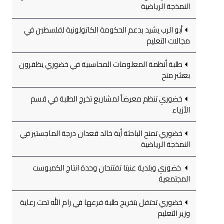
النمذجة الرياضية
أبو الرب يشيد بدعم الحكومة الكاتولونية لفلسطين في
مجالات التعليم
طلبة أنظمة المعلومات المحاسبية في خضوري يظفرون
بعشر منح
خضوري تنظم معرضاً لمشاريع تخرج الطلبة في قسم
الأزياء
خضوري تمنح الباحثة أية خالد قعدان درجة الماجستير في
النمذجة الرياضية
خضوري وبلدية عنبتا تفتتحان وحدة انتاج الكمبوست
المجتمعية
خضوري تحتفل بتخريج طلبة فرعها في رام الله تحت رعاية
وزير التعليم