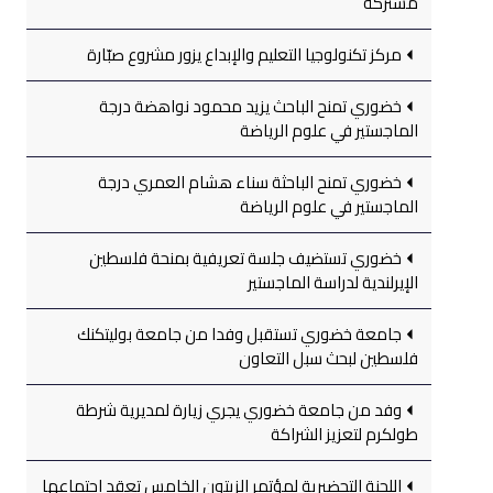
مشتركة
مركز تكنولوجيا التعليم والإبداع يزور مشروع صبّارة
خضوري تمنح الباحث يزيد محمود نواهضة درجة
الماجستير في علوم الرياضة
خضوري تمنح الباحثة سناء هشام العمري درجة
الماجستير في علوم الرياضة
خضوري تستضيف جلسة تعريفية بمنحة فلسطين
الإيرلندية لدراسة الماجستير
جامعة خضوري تستقبل وفدا من جامعة بوليتكنك
فلسطين لبحث سبل التعاون
وفد من جامعة خضوري يجري زيارة لمديرية شرطة
طولكرم لتعزيز الشراكة
اللجنة التحضيرية لمؤتمر الزيتون الخامس تعقد اجتماعها