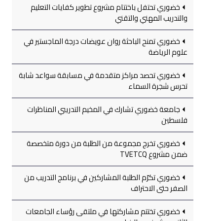
خضوري تحتفل باختتام مشروع تطوير كفايات التعليم
والتدريب المهني والتقني
خضوري تمنح الباحثة روان عويضات درجة الماجستير في
علوم الرياضة
خضوري تحصد مراكز متقدمة في مسابقة سواعد شابة
تحرس شجرة السماء
جامعة خضوري تشارك في المخيم التدريبي المناظرات
فلسطين
خضوري تخرج مجموعة من الطلبة من دورة متخصصة
ضمن مشروع TVETCQ
خضوري تكرّم الطلبة المشاركين في برنامج التدريب من
الصفر حتى الاحتراف
خضوري تختتم مشاركتها في ملتقى رؤساء الجامعات