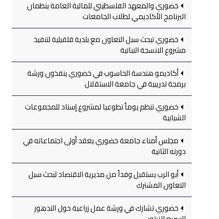
خضوري والمعهد الفلسطيني للمالية العامة ينظمان
البرنامج الأكاديمي لطلاب الجامعات
خضوري تبحث سبل التعاون مع بلدية قلقيلية لتنفيذ
مشروع الانسجة النباتية
أكاديمو هندسة الحاسوب في خضوري ينفذون ورشة
برمجة تدريبية في جامعة الاستقلال
خضوري تنظم يوماً تطوعيا لمشروع إسناد للمجموعات
الشبابية
مجلس أمناء جامعة خضوري يعقد أولى اجتماعاته في
دورته الثانية
أبو الرب يستقبل وفداً من مديرية الاقتصاد لبحث سبل
التعاون المشترك
خضوري تشارك في ورشة عمل زراعية حول التدهور
السريع للزيتون