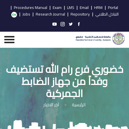
|
Procedures Manual
|
Exam
|
LMS
|
Email
|
HRM
|
Portal
التبادل الطلابي
|
Repository
|
Research Journal
|
Jobs
|
خضوري فرع رام الله تستضيف
وفداً من جهاز الضابط
الجمركية
الرئيسية
-
آخر الاخبار