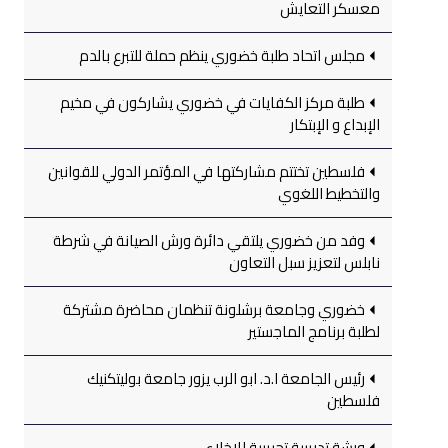
معسكر التعايش
مجلس اتحاد طلبة خضوري ينظم حملة للتبرع بالدم
طلبة مركز الكفايات في خضوري يشاركون في مخيم
الإبداع و الإبتكار
فلسطين تختتم مشاركتها في المؤتمر الدولي للقوانين
والتخطيط اللغوي
وفد من خضوري يلتقي دائرة ورش الصيانة في شرطة
نابلس لتعزيز سبل التعاون
خضوري وجامعة برشلونة تنظمان محاضرة مشتركة
لطلبة برنامج الماجستير
رئيس الجامعة ا.د. ابو الرب يزور جامعة بوليتكنيك
فلسطين
ورشة تدريبية تجريبية للإخلاء