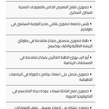
خضوري تفتتح المعرض الخاص بالمنتوجات الصحية
لمرضى السكري
رئيس جامعة خضوري يلتقي مدير التوجيه السياسي في
طولكرم
طلبة خضوري يحصدون مراكز متقدمة في بطولتي
الريشة الطائرة،والكيك بوكسينج
أبو الرب يهنئ الطلبة الفائزين بمراكز متقدمة في
المسابقات الرياضية
خضوري تحصل على اعتماد برنامج دكتوراة في الرياضيات
التطبيقية
خضوري تمنح الباحثة شيماء عودة درجة الماجستير في
التكنولوجيا الحيوية
خضوري تشارك في اجتماع منسقي ملف الانتهاكات