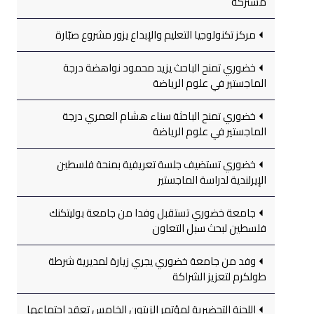
مشتركة
مركز تكنولوجيا التعليم والإبداع يزور مشروع صبّارة
خضوري تمنح الباحث يزيد محمود نواهضة درجة
الماجستير في علوم الرياضة
خضوري تمنح الباحثة سناء هشام العمري درجة
الماجستير في علوم الرياضة
خضوري تستضيف جلسة تعريفية بمنحة فلسطين
الإيرلندية لدراسة الماجستير
جامعة خضوري تستقبل وفدا من جامعة بوليتكنك
فلسطين لبحث سبل التعاون
وفد من جامعة خضوري يجري زيارة لمديرية شرطة
طولكرم لتعزيز الشراكة
اللجنة التحضيرية لمؤتمر الزيتون الخامس تعقد اجتماعها