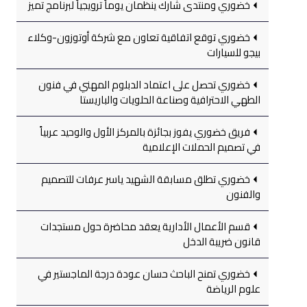
خضوري ومنتدى شارك ينظمان يوماً ترويجياً لبرنامج تميز
خضوري توقع اتفاقية تعاون مع شركة أوتوزون-وكلاء
بيجو للسيارات
خضوري تحصل على اعتماد الدبلوم المهني في فنون
الطهي الاحترافية وصناعة الحلويات والباريستا
فريق خضوري يفوز بجائزة بالمركز الأول والوحيد عربياً
في تصميم الحملات الإعلامية
خضوري تطلق مسابقة الشهيد ياسر عرفات للتصميم
والفنون
قسم الأعمال الأدارية يعقد محاضرة حول مستجدات
قانون ضريبة الدخل
خضوري تمنح الباحث حسان عودة درجة الماجستير في
علوم الرياضة