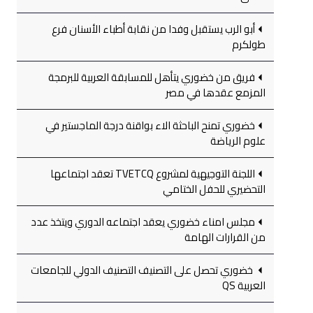
أبو الرب يستقبل وفدا من نقابة أطباء الأسنان فرع
طولكرم
فريق من خضوري يتأهل للمسابقة العربية للبرمجة
المزمع عقدها في مصر
خضوري تمنح الباحثة الاء بواقنة درجة الماجستير في
علوم الرياضة
اللجنة التوجيهية لمشروع TVETCQ تعقد اجتماعها
التحضيري للحفل الختامي
مجلس امناء خضوري يعقد اجتماعه الدوري ويتخذ عدد
من القرارات الهامة
خضوري تحصل على التصنيف التصنيف الدولي للجامعات
العربية QS