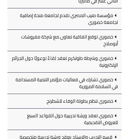
الثاني عشر في ماليزيا
مؤسسة منيب المصري تقدم لجامعة منحة إضافية
لجامعة خضوري
خضوري توقع اتفاقية تعاون مع شركة مفروشات
أبوصلاح
خضوري وشرطة طولكرم تعقد لقاءً توعويًا حول الجرائم
الإلكترونية
خضوري تشارك في فعاليات مؤتمر التنمية المستدامة
في السلامة المرورية
خضوري تنظم بطولة الوفاء للشطرنج
خضوري تعقد ورشة تدريبية حول القواعد السبع
للعروض التقديمية
قسم التدريب والإسناد يعقد ورشة تدريبية متخصصة