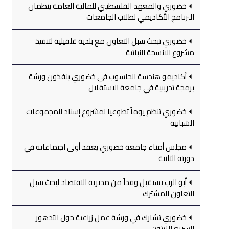
خضوري والمعهد الفلسطيني للمالية العامة ينظمان
البرنامج الأكاديمي لطلاب الجامعات
خضوري تبحث سبل التعاون مع بلدية قلقيلية لتنفيذ
مشروع الانسجة النباتية
أكاديمو هندسة الحاسوب في خضوري ينفذون ورشة
برمجة تدريبية في جامعة الاستقلال
خضوري تنظم يوماً تطوعيا لمشروع إسناد للمجموعات
الشبابية
مجلس أمناء جامعة خضوري يعقد أولى اجتماعاته في
دورته الثانية
أبو الرب يستقبل وفداً من مديرية الاقتصاد لبحث سبل
التعاون المشترك
خضوري تشارك في ورشة عمل زراعية حول التدهور
السريع للزيتون