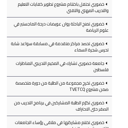
خضوري تحتفل باختتام مشروع تطوير كفايات التعليم
والتدريب المهني والتقني
خضوري تمنح الباحثة روان عويضات درجة الماجستير في
علوم الرياضة
خضوري تحصد مراكز متقدمة في مسابقة سواعد شابة
تحرس شجرة السماء
جامعة خضوري تشارك في المخيم التدريبي المناظرات
فلسطين
خضوري تخرج مجموعة من الطلبة من دورة متخصصة
ضمن مشروع TVETCQ
خضوري تكرّم الطلبة المشاركين في برنامج التدريب من
الصفر حتى الاحتراف
خضوري تختتم مشاركتها في ملتقى رؤساء الجامعات