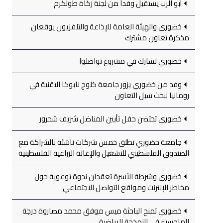
أبو الرب يستقبل وفداً من لجنة زكاة طولكرم
خضوري والهيئة العامة للإذاعة والتلفزيون يوقعان
مذكرة تعاون مشترك
خضوري تشارك في مشروع تواصلوا
وفد من خضوري يزور جامعة كلوج نابوكا التقنية في
رومانيا لبحث سبل التعاون
خضوري تحتضن حفل تأبين المناضل شريف شحرور
جامعة خضوري تطلق خمس شركات ناشئة بالشراكة مع
الصندوق الفلسطيني للتشغيل والإغاثة الزراعية الفلسطينية
خضوري وشرطة الأسرة تعقدان ندوة توعوية حول
مخاطر الإنترنت ومواقع التواصل الاجتماعي
خضوري تمنح الباحثة ميس موفق محمد مصاروة درجة
الماجستير في النمذجة الرياضية