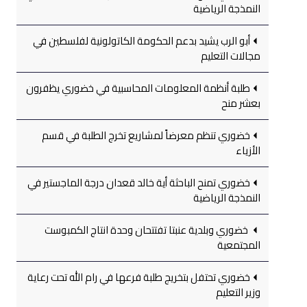
النمذجة الرياضية
أبو الرب يشيد بدعم الحكومة الكاتولونية لفلسطين في
مجالات التعليم
طلبة أنظمة المعلومات المحاسبية في خضوري يظفرون
بعشر منح
خضوري تنظم معرضاً لمشاريع تخرج الطلبة في قسم
الأزياء
خضوري تمنح الباحثة أية خالد قعدان درجة الماجستير في
النمذجة الرياضية
خضوري وبلدية عنبتا تفتتحان وحدة انتاج الكمبوست
المجتمعية
خضوري تحتفل بتخريج طلبة فرعها في رام الله تحت رعاية
وزير التعليم