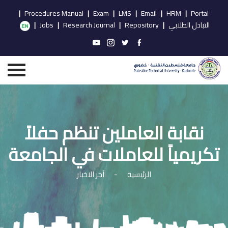
|
Procedures Manual
|
Exam
|
LMS
|
Email
|
HRM
|
Portal
التبادل الطلابي
|
Repository
|
Research Journal
|
Jobs
|
نقابة العاملين تنظم حفلاً
تكريمياً للعاملات في الجامعة
الرئيسية
-
آخر الاخبار