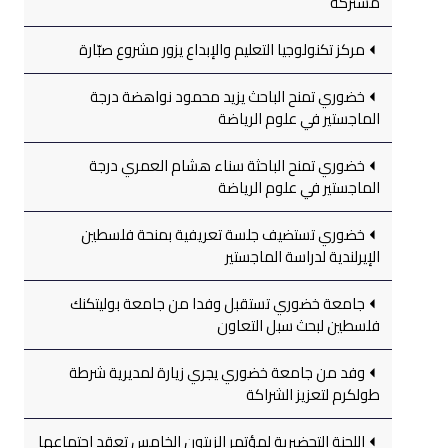
مشتركة
مركز تكنولوجيا التعليم والإبداع يزور مشروع صبّارة
خضوري تمنح الباحث يزيد محمود نواهضة درجة
الماجستير في علوم الرياضة
خضوري تمنح الباحثة سناء هشام العمري درجة
الماجستير في علوم الرياضة
خضوري تستضيف جلسة تعريفية بمنحة فلسطين
الإيرلندية لدراسة الماجستير
جامعة خضوري تستقبل وفدا من جامعة بوليتكنك
فلسطين لبحث سبل التعاون
وفد من جامعة خضوري يجري زيارة لمديرية شرطة
طولكرم لتعزيز الشراكة
اللجنة التحضيرية لمؤتمر الزيتون الخامس تعقد اجتماعها