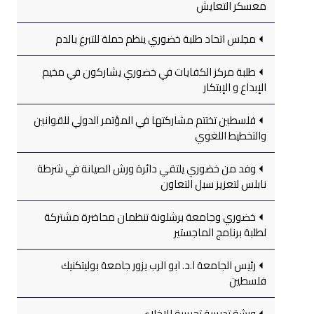
معسكر التعايش
مجلس اتحاد طلبة خضوري ينظم حملة للتبرع بالدم
طلبة مركز الكفايات في خضوري يشاركون في مخيم
الإبداع و الإبتكار
فلسطين تختتم مشاركتها في المؤتمر الدولي للقوانين
والتخطيط اللغوي
وفد من خضوري يلتقي دائرة ورش الصيانة في شرطة
نابلس لتعزيز سبل التعاون
خضوري وجامعة برشلونة تنظمان محاضرة مشتركة
لطلبة برنامج الماجستير
رئيس الجامعة ا.د. ابو الرب يزور جامعة بوليتكنيك
فلسطين
ورشة تدريبية تجريبية للإخلاء