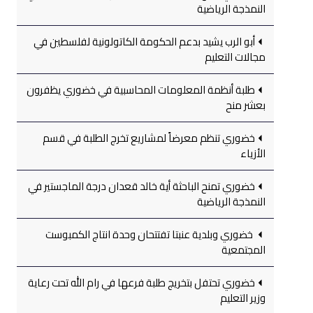
النمذجة الرياضية
أبو الرب يشيد بدعم الحكومة الكاتولونية لفلسطين في
مجالات التعليم
طلبة أنظمة المعلومات المحاسبية في خضوري يظفرون
بعشر منح
خضوري تنظم معرضاً لمشاريع تخرج الطلبة في قسم
الأزياء
خضوري تمنح الباحثة أية خالد قعدان درجة الماجستير في
النمذجة الرياضية
خضوري وبلدية عنبتا تفتتحان وحدة انتاج الكمبوست
المجتمعية
خضوري تحتفل بتخريج طلبة فرعها في رام الله تحت رعاية
وزير التعليم