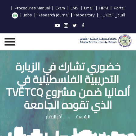
|
Procedures Manual
|
Exam
|
LMS
|
Email
|
HRM
|
Portal
التبادل الطلابي
|
Repository
|
Research Journal
|
Jobs
|
خضوري تشارك في الزيارة
التدريبية الفلسطينية في
ألمانيا ضمن مشروع TVETCQ
الذي تقوده الجامعة
الرئيسية
-
آخر الاخبار