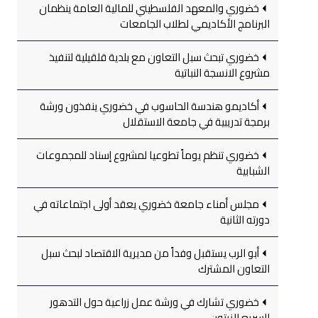
خضوري والمعهد الفلسطيني للمالية العامة ينظمان
البرنامج الأكاديمي لطلاب الجامعات
خضوري تبحث سبل التعاون مع بلدية قلقيلية لتنفيذ
مشروع الانسجة النباتية
أكاديمو هندسة الحاسوب في خضوري ينفذون ورشة
برمجة تدريبية في جامعة الاستقلال
خضوري تنظم يوماً تطوعيا لمشروع إسناد للمجموعات
الشبابية
مجلس أمناء جامعة خضوري يعقد أولى اجتماعاته في
دورته الثانية
أبو الرب يستقبل وفداً من مديرية الاقتصاد لبحث سبل
التعاون المشترك
خضوري تشارك في ورشة عمل زراعية حول التدهور
السريع للزيتون