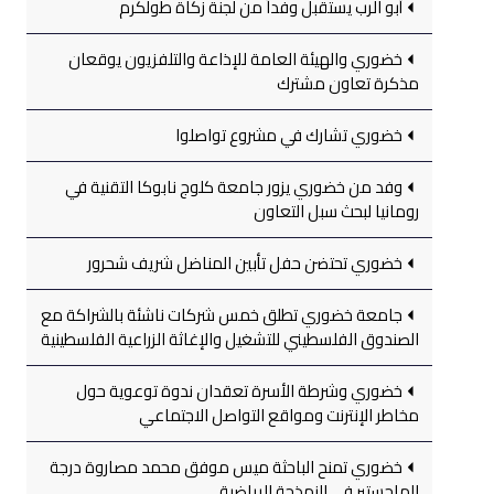
أبو الرب يستقبل وفداً من لجنة زكاة طولكرم
خضوري والهيئة العامة للإذاعة والتلفزيون يوقعان
مذكرة تعاون مشترك
خضوري تشارك في مشروع تواصلوا
وفد من خضوري يزور جامعة كلوج نابوكا التقنية في
رومانيا لبحث سبل التعاون
خضوري تحتضن حفل تأبين المناضل شريف شحرور
جامعة خضوري تطلق خمس شركات ناشئة بالشراكة مع
الصندوق الفلسطيني للتشغيل والإغاثة الزراعية الفلسطينية
خضوري وشرطة الأسرة تعقدان ندوة توعوية حول
مخاطر الإنترنت ومواقع التواصل الاجتماعي
خضوري تمنح الباحثة ميس موفق محمد مصاروة درجة
الماجستير في النمذجة الرياضية