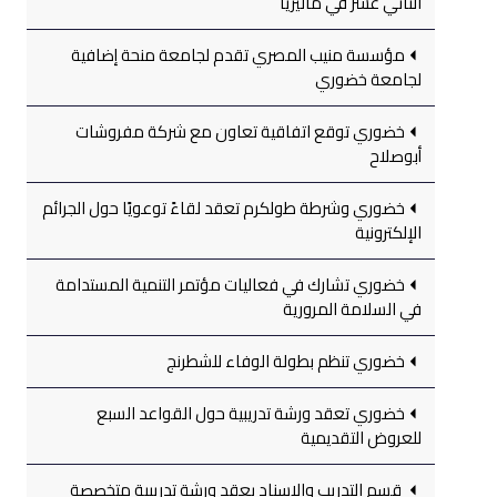
الثاني عشر في ماليزيا
مؤسسة منيب المصري تقدم لجامعة منحة إضافية
لجامعة خضوري
خضوري توقع اتفاقية تعاون مع شركة مفروشات
أبوصلاح
خضوري وشرطة طولكرم تعقد لقاءً توعويًا حول الجرائم
الإلكترونية
خضوري تشارك في فعاليات مؤتمر التنمية المستدامة
في السلامة المرورية
خضوري تنظم بطولة الوفاء للشطرنج
خضوري تعقد ورشة تدريبية حول القواعد السبع
للعروض التقديمية
قسم التدريب والإسناد يعقد ورشة تدريبية متخصصة