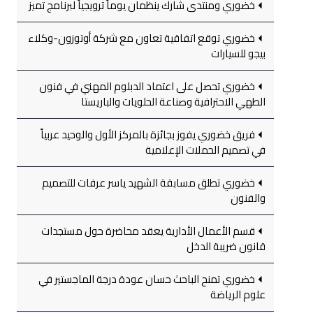
خضوري ومنتدى شارك ينظمان يوماً ترويجياً لبرنامج تميز
خضوري توقع اتفاقية تعاون مع شركة أوتوزون-وكلاء
بيجو للسيارات
خضوري تحصل على اعتماد الدبلوم المهني في فنون
الطهي الاحترافية وصناعة الحلويات والباريستا
فريق خضوري يفوز بجائزة بالمركز الأول والوحيد عربياً
في تصميم الحملات الإعلامية
خضوري تطلق مسابقة الشهيد ياسر عرفات للتصميم
والفنون
قسم الأعمال الأدارية يعقد محاضرة حول مستجدات
قانون ضريبة الدخل
خضوري تمنح الباحث حسان عودة درجة الماجستير في
علوم الرياضة