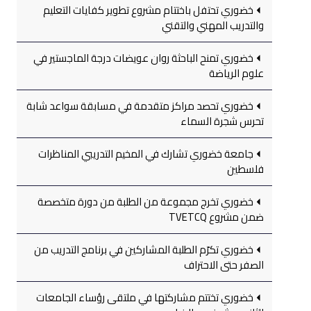
خضوري تحتفل باختتام مشروع تطوير كفايات التعليم
والتدريب المهني والتقني
خضوري تمنح الباحثة روان عويضات درجة الماجستير في
علوم الرياضة
خضوري تحصد مراكز متقدمة في مسابقة سواعد شابة
تحرس شجرة السماء
جامعة خضوري تشارك في المخيم التدريبي المناظرات
فلسطين
خضوري تخرج مجموعة من الطلبة من دورة متخصصة
ضمن مشروع TVETCQ
خضوري تكرّم الطلبة المشاركين في برنامج التدريب من
الصفر حتى الاحتراف
خضوري تختتم مشاركتها في ملتقى رؤساء الجامعات