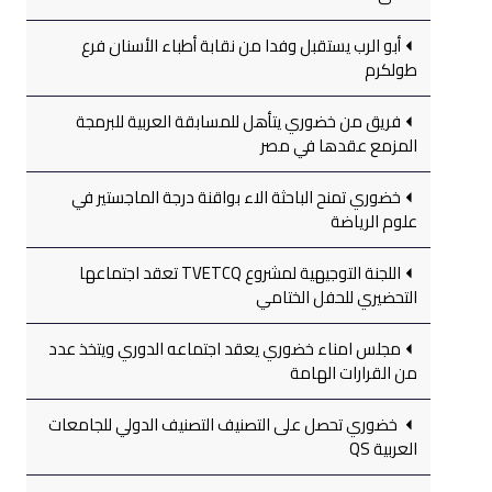
أبو الرب يستقبل وفدا من نقابة أطباء الأسنان فرع
طولكرم
فريق من خضوري يتأهل للمسابقة العربية للبرمجة
المزمع عقدها في مصر
خضوري تمنح الباحثة الاء بواقنة درجة الماجستير في
علوم الرياضة
اللجنة التوجيهية لمشروع TVETCQ تعقد اجتماعها
التحضيري للحفل الختامي
مجلس امناء خضوري يعقد اجتماعه الدوري ويتخذ عدد
من القرارات الهامة
خضوري تحصل على التصنيف التصنيف الدولي للجامعات
العربية QS