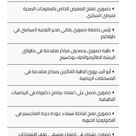
خضوري تفتتح المعرض الخاص بالمنتوجات الصحية
لمرضى السكري
رئيس جامعة خضوري يلتقي مدير التوجيه السياسي في
طولكرم
طلبة خضوري يحصدون مراكز متقدمة في بطولتي
الريشة الطائرة،والكيك بوكسينج
أبو الرب يهنئ الطلبة الفائزين بمراكز متقدمة في
المسابقات الرياضية
خضوري تحصل على اعتماد برنامج دكتوراة في الرياضيات
التطبيقية
خضوري تمنح الباحثة شيماء عودة درجة الماجستير في
التكنولوجيا الحيوية
خضوري تشارك في اجتماع منسقي ملف الانتهاكات